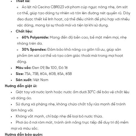
Thiết kế:
Áo lót nữ Cecina CBR023 với phom cúp ngực nâng nhẹ, ôm sát
cơ thể, giúp tạo dáng tự nhiên và tôn lên đường nét quyến rũ. Dây
đeo được thiết kế linh hoạt, có thể điều chỉnh để phù hợp với nhiều
vóc dáng, mang lại sự thoải mái và tiện lợi khi sử dụng.
Chất liệu:
60% Polyamide:
Mang đến độ bền cao, bề mặt mềm mại, nhẹ
nhàng trên da.
30% Spandex:
Đảm bảo khả năng co giãn tối ưu, giúp sản
phẩm ôm sát cơ thể và tạo cảm giác thoải mái trong mọi hoạt
động.
Màu sắc:
Đen 09, Be 100, Đỏ 18
Size:
75A, 75B, 80A, 80B, 85A, 85B
Sản xuất:
Việt Nam
Hướng dẫn giặt ủi:
Giặt tay với nước lạnh hoặc nước ấm dưới 30°C để bảo vệ chất liệu
và dáng áo.
Sử dụng xà phòng nhẹ, không chứa chất tẩy rửa mạnh để tránh
làm hỏng vải.
Không vắt mạnh, chỉ bóp nhẹ để loại bỏ nước thừa.
Phơi áo ở nơi râm mát, tránh ánh nắng trực tiếp để duy trì độ mềm
mại và màu sắc.
Hướng dẫn bảo quản: