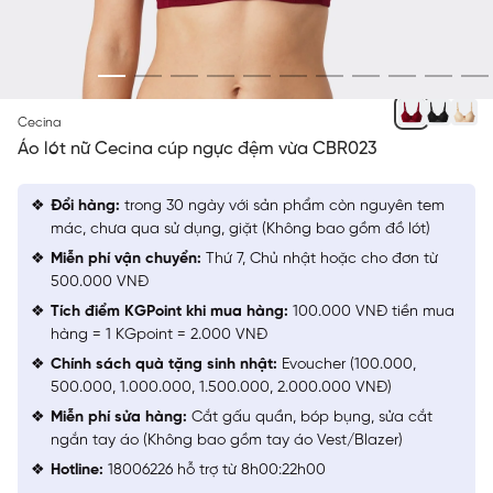
ĐỎ
Cecina
Áo lót nữ Cecina cúp ngực đệm vừa CBR023
Đổi hàng:
trong 30 ngày với sản phẩm còn nguyên tem
mác, chưa qua sử dụng, giặt (Không bao gồm đồ lót)
Miễn phí vận chuyển:
Thứ 7, Chủ nhật hoặc cho đơn từ
500.000 VNĐ
Tích điểm KGPoint khi mua hàng:
100.000 VNĐ tiền mua
hàng = 1 KGpoint = 2.000 VNĐ
Chính sách quà tặng sinh nhật:
Evoucher (100.000,
500.000, 1.000.000, 1.500.000, 2.000.000 VNĐ)
Miễn phí sửa hàng:
Cắt gấu quần, bóp bụng, sửa cắt
ngắn tay áo (Không bao gồm tay áo Vest/Blazer)
Hotline:
18006226 hỗ trợ từ 8h00:22h00