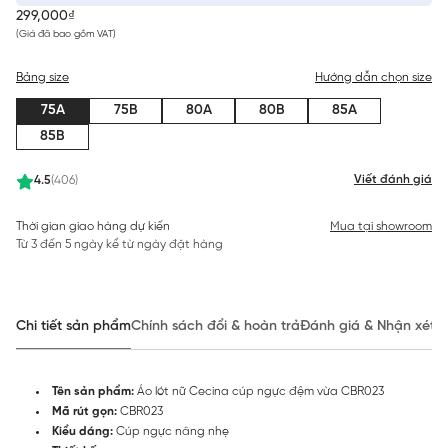
299,000₫
(Giá đã bao gồm VAT)
Bảng size
Hướng dẫn chọn size
75A
75B
80A
80B
85A
85B
Viết đánh giá
4.5
(406)
Thời gian giao hàng dự kiến
Mua tại showroom
Từ 3 đến 5 ngày kể từ ngày đặt hàng
Chi tiết sản phẩm
Chính sách đổi & hoàn trả
Đánh giá & Nhận xét
Tên sản phẩm:
Áo lót nữ Cecina cúp ngực đệm vừa CBR023
Mã rút gọn:
CBR023
Kiểu dáng:
Cúp ngực nâng nhẹ