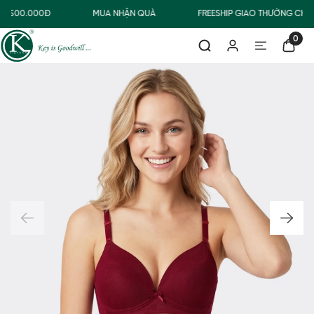
Ừ 500.000Đ
MUA NHẬN QUÀ
FREESHIP GIAO THƯỜNG CHO
0