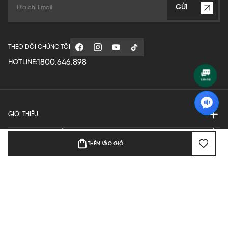
GỬI
THEO DÕI CHÚNG TÔI
1800.646.898
HOTLINE:
GIỚI THIỆU
QUY ĐỊNH HOẠT ĐỘNG
THÊM VÀO GIỎ
MANUFACTURE
THANH TOÁN