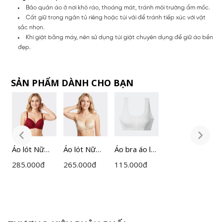
Bảo quản áo ở nơi khô ráo, thoáng mát, tránh môi trường ẩm mốc.
Cất giữ trong ngăn tủ riêng hoặc túi vải để tránh tiếp xúc với vật
sắc nhọn.
Khi giặt bằng máy, nên sử dụng túi giặt chuyên dụng để giữ áo bền
đẹp.
SẢN PHẨM DÀNH CHO BẠN
Áo lót Nữ
Áo lót Nữ
Áo bra áo lá
Á
cúp ngực
bầu tròn
tuổi teen có
c
285.000
đ
265.000
đ
115.000
đ
2
đệm vừa
không gọng
mút Cecina
đ
Cecina
Cecina
Cotton
C
CBR00608
CBR017
CBRG0203
C