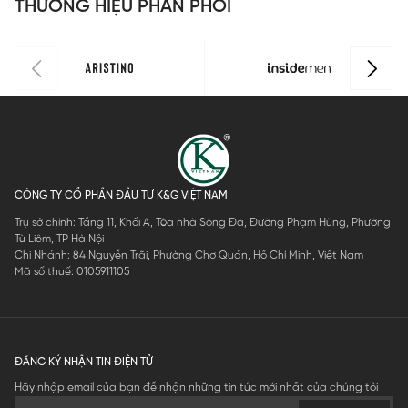
THƯƠNG HIỆU PHÂN PHỐI
CÔNG TY CỔ PHẦN ĐẦU TƯ K&G VIỆT NAM
Trụ sở chính: Tầng 11, Khối A, Tòa nhà Sông Đà, Đường Phạm Hùng, Phường
Từ Liêm, TP Hà Nội
Chi Nhánh: 84 Nguyễn Trãi, Phường Chợ Quán, Hồ Chí Minh, Việt Nam
Mã số thuế: 0105911105
ĐĂNG KÝ NHẬN TIN ĐIỆN TỬ
Hãy nhập email của bạn để nhận những tin tức mới nhất của chúng tôi