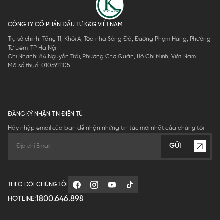
CÔNG TY CỔ PHẦN ĐẦU TƯ K&G VIỆT NAM
Trụ sở chính: Tầng 11, Khối A, Tòa nhà Sông Đà, Đường Phạm Hùng, Phường
Từ Liêm, TP Hà Nội
Chi Nhánh: 84 Nguyễn Trãi, Phường Chợ Quán, Hồ Chí Minh, Việt Nam
Mã số thuế: 0105911105
ĐĂNG KÝ NHẬN TIN ĐIỆN TỬ
Hãy nhập email của bạn để nhận những tin tức mới nhất của chúng tôi
GỬI
THEO DÕI CHÚNG TÔI
1800.646.898
HOTLINE: