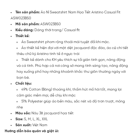
Tên sản phẩm:
Áo Nỉ Sweatshirt Nam Họa Tiết Aristino Casual Fit
ASW023BS0
Mã sản phẩm:
ASW023BS0
Kiểu dáng:
Dáng thời trang/ Casual fit
Thiết kế:
Áo Sweatshirt phom rộng thoải mái tuyệt đối khi mặc.
Áo thiết kế hiện đại với mặt dệt jacquard độc đáo, áo có chi tiết
thêu chữ ký Aristino tinh tế ở ngực trái
Thiết kế dành cho KH yêu thích sự tối giản tinh gọn, năng động
và cá tính. Phù hợp cả nơi công sở mang tính sáng tạo, năng động
hay xuống phố hay những khoảnh khắc thư giãn thường ngày với
bạn bè.
Chất liệu:
49% Cotton (Bông) thoáng khí, thấm hút mồ hôi tốt, mang lại
cảm giác mềm mại, dễ chịu khi mặc
51% Polyester giúp áo bền màu, sắc nét và độ trơn trượt, mỏng
nhẹ
Màu sắc:
Nâu 38 jacquard họa tiết
Size:
S, M, L, XL, XXL
Sản xuất:
Việt Nam
Hướng dẫn bảo quản và giặt ủi: