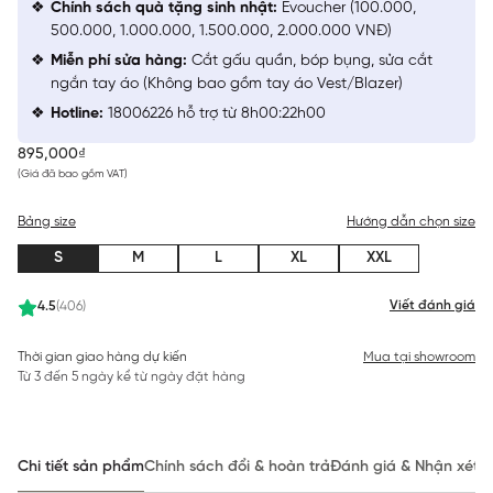
Chính sách quà tặng sinh nhật:
Evoucher (100.000,
500.000, 1.000.000, 1.500.000, 2.000.000 VNĐ)
Miễn phí sửa hàng:
Cắt gấu quần, bóp bụng, sửa cắt
ngắn tay áo (Không bao gồm tay áo Vest/Blazer)
Hotline:
18006226 hỗ trợ từ 8h00:22h00
895,000₫
(Giá đã bao gồm VAT)
Bảng size
Hướng dẫn chọn size
S
M
L
XL
XXL
Viết đánh giá
4.5
(406)
Thời gian giao hàng dự kiến
Mua tại showroom
Từ 3 đến 5 ngày kể từ ngày đặt hàng
Chi tiết sản phẩm
Chính sách đổi & hoàn trả
Đánh giá & Nhận xét