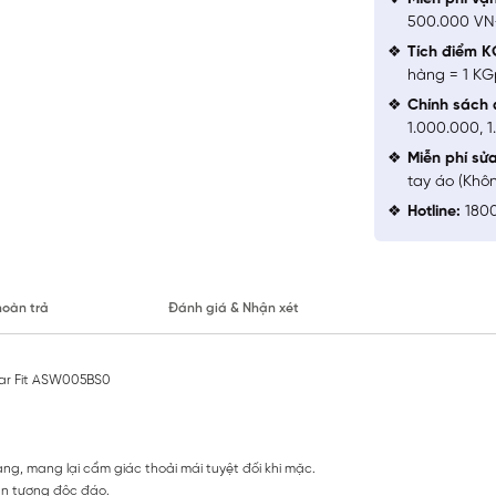
500.000 V
Tích điểm K
hàng = 1 KG
Chính sách 
1.000.000, 
Miễn phí sử
tay áo (Khô
Hotline:
1800
hoàn trả
Đánh giá & Nhận xét
ular Fit ASW005BS0
ng, mang lại cẩm giác thoải mái tuyệt đối khi mặc.
 ấn tượng độc đáo.