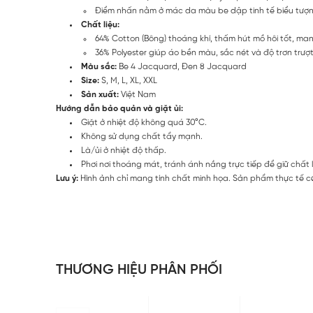
Điểm nhấn nằm ở mác da màu be dập tinh tế biểu tượng 
Chất liệu:
64% Cotton (Bông) thoáng khí, thấm hút mồ hôi tốt, ma
36% Polyester giúp áo bền màu, sắc nét và độ trơn trượ
Màu sắc:
Be 4 Jacquard, Đen 8 Jacquard
Size:
S, M, L, XL, XXL
Sản xuất:
Việt Nam
Hướng dẫn bảo quản và giặt ủi:
Giặt ở nhiệt độ không quá 30°C.
Không sử dụng chất tẩy mạnh.
Là/ủi ở nhiệt độ thấp.
Phơi nơi thoáng mát, tránh ánh nắng trực tiếp để giữ chất 
Lưu ý:
Hình ảnh chỉ mang tính chất minh họa. Sản phẩm thực tế có
THƯƠNG HIỆU PHÂN PHỐI