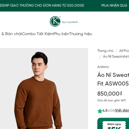
HIP GIAO THƯỜNG CHO ĐƠN HÀNG TỪ 500.000Đ
MUA NHẬN QUÀ
 & Bàn chải
Combo Tiết Kiệm
Phụ kiện
Thương hiệu
Trang chủ
All Pr
Áo Nỉ Sweatshir
Aristino
Áo Nỉ Sweat
Fit ASW00
850,000₫
(Giá đã bao gồm VAT)
Viết đán
4.5
(406)