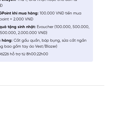
NĐ
GPoint khi mua hàng:
100.000 VNĐ tiền mua
point = 2.000 VNĐ
quà tặng sinh nhật:
Evoucher (100.000, 500.000,
1.500.000, 2.000.000 VNĐ)
a hàng:
Cắt gấu quần, bóp bụng, sửa cắt ngắn
ng bao gồm tay áo Vest/Blazer)
6226 hỗ trợ từ 8h00:22h00