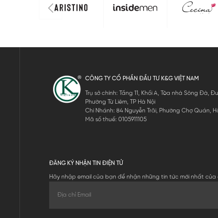
CÔNG TY CỔ PHẦN ĐẦU TƯ K&G VIỆT NAM
Trụ sở chính: Tầng 11, Khối A, Tòa nhà Sông Đà,
Phường Từ Liêm, TP Hà Nội
Chi Nhánh: 84 Nguyễn Trãi, Phường Chợ Quán, Hồ
Mã số thuế: 0105911105
ĐĂNG KÝ NHẬN TIN ĐIỆN TỬ
Hãy nhập email của bạn để nhận những tin tức mới nhất của 