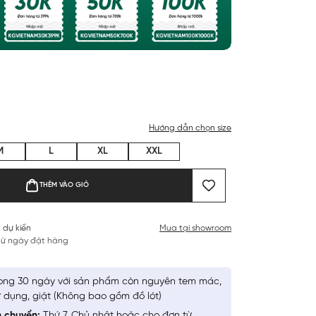
Hướng dẫn chọn size
M
L
XL
XXL
THÊM VÀO GIỎ
 dự kiến
Mua tại showroom
 từ ngày đặt hàng
ong 30 ngày với sản phẩm còn nguyên tem mác,
 dụng, giặt (Không bao gồm đồ lót)
n chuyển:
Thứ 7, Chủ nhật hoặc cho đơn từ