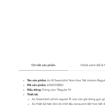
Chi tiết sản phẩm
Chính sách đổi & 
Tên sản phẩm:
Áo Nỉ Sweatshirt Nam Họa Tiết Aristino Reg
Mã sản phẩm:
ASW005BS0
Kiểu dáng:
Dáng vừa/ Regular Fit
Thiết kế:
Áo Sweatshirt phom regular fit vừa vặn giữ dáng gọn gà
Áo thiết kế hiện đại với chất liệu jacquard dệt họa tiết