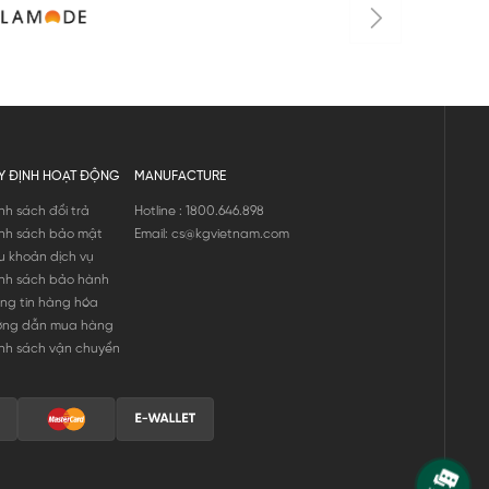
Y ĐỊNH HOẠT ĐỘNG
MANUFACTURE
nh sách đổi trả
Hotline : 1800.646.898
nh sách bảo mật
Email: cs@kgvietnam.com
u khoản dịch vụ
nh sách bảo hành
ng tin hàng hóa
ớng dẫn mua hàng
nh sách vận chuyển