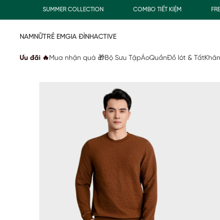
Đ
SUMMER COLLECTION
COMBO TIẾT KIỆM
FREES
NAM
NỮ
TRẺ EM
GIA ĐÌNH
ACTIVE
Ưu đãi 🔥
Mua nhận quà 🎁
Bộ Sưu Tập
Áo
Quần
Đồ lót & Tất
Khăn