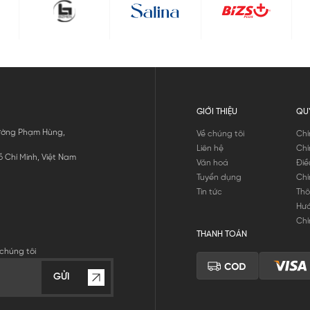
GIỚI THIỆU
QU
 Đường Phạm Hùng,
Về chúng tôi
Chí
Liên hệ
Chí
 Chí Minh, Việt Nam
Văn hoá
Điề
Tuyển dụng
Chí
Tin tức
Thô
Hư
Chí
THANH TOÁN
chúng tôi
GỬI