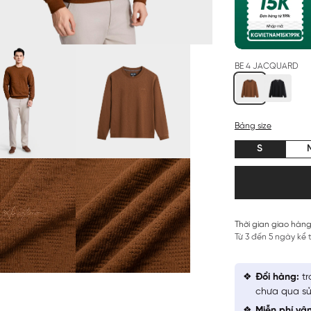
BE 4 JACQUARD
Bảng size
S
Thời gian giao hàng
Từ 3 đến 5 ngày kể
Đổi hàng:
tr
chưa qua sử
Miễn phí vậ