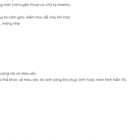
mặt trời huyền thoại và chữ ký Aristino.
ng lại cảm giác mềm mại, dễ chịu khi mặc
t, mỏng nhẹ
lượng vải và màu sắc.
 thể khác về màu sắc do ánh sáng khi chụp ảnh hoặc màn hình hiển thị.