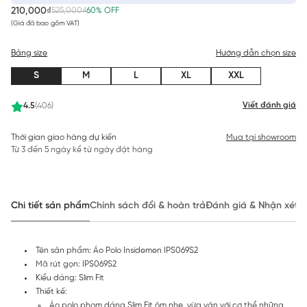
210,000₫
525,000₫
60% OFF
(Giá đã bao gồm VAT)
Bảng size
Hướng dẫn chọn size
S
M
L
XL
XXL
Viết đánh giá
4.5
(406)
Thời gian giao hàng dự kiến
Mua tại showroom
Từ 3 đến 5 ngày kể từ ngày đặt hàng
Chi tiết sản phẩm
Chính sách đổi & hoàn trả
Đánh giá & Nhận xét
Tên sản phẩm: Áo Polo Insidemen IPS069S2
Mã rút gọn: IPS069S2
Kiểu dáng: Slim Fit
Thiết kế:
Áo polo phom dáng Slim Fit ôm nhẹ, vừa vặn với cơ thể những