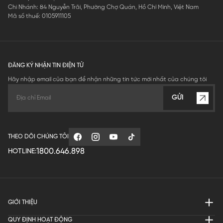
Chi Nhánh: 84 Nguyễn Trãi, Phường Chợ Quán, Hồ Chí Minh, Việt Nam
Mã số thuế: 0105911105
ĐĂNG KÝ NHẬN TIN ĐIỆN TỬ
Hãy nhập email của bạn để nhận những tin tức mới nhất của chúng tôi
GỬI
THEO DÕI CHÚNG TÔI
1800.646.898
HOTLINE:
GIỚI THIỆU
QUY ĐỊNH HOẠT ĐỘNG