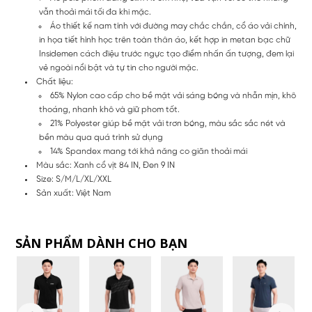
vẫn thoải mái tối đa khi mặc.
Áo thiết kế nam tính với đường may chắc chắn, cổ áo vải chính,
in họa tiết hình học trên toàn thân áo, kết hợp in metan bạc chữ
Insidemen cách điệu trước ngực tạo điểm nhấn ấn tượng, đem lại
vẻ ngoài nổi bật và tự tin cho người mặc.
Chất liệu:
65% Nylon cao cấp cho bề mặt vải sáng bóng và nhẵn mịn, khô
thoáng, nhanh khô và giữ phom tốt.
21% Polyester giúp bề mặt vải trơn bóng, màu sắc sắc nét và
bền màu qua quá trình sử dụng
14% Spandex mang tới khả năng co giãn thoải mái
Màu sắc: Xanh cổ vịt 84 IN, Đen 9 IN
Size: S/M/L/XL/XXL
Sản xuất: Việt Nam
SẢN PHẨM DÀNH CHO BẠN