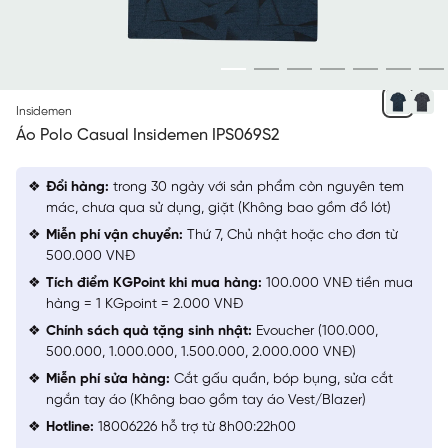
XANH CỔ VỊT
Insidemen
Áo Polo Casual Insidemen IPS069S2
Đổi hàng:
trong 30 ngày với sản phẩm còn nguyên tem
mác, chưa qua sử dụng, giặt (Không bao gồm đồ lót)
Miễn phí vận chuyển:
Thứ 7, Chủ nhật hoặc cho đơn từ
500.000 VNĐ
Tích điểm KGPoint khi mua hàng:
100.000 VNĐ tiền mua
hàng = 1 KGpoint = 2.000 VNĐ
Chính sách quà tặng sinh nhật:
Evoucher (100.000,
500.000, 1.000.000, 1.500.000, 2.000.000 VNĐ)
Miễn phí sửa hàng:
Cắt gấu quần, bóp bụng, sửa cắt
ngắn tay áo (Không bao gồm tay áo Vest/Blazer)
Hotline:
18006226 hỗ trợ từ 8h00:22h00