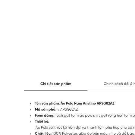
Chi tiết sản phẩm
Chính sách đổi & 
Tên sản phẩm: Áo Polo Nam Aristino APSG82AZ
Mã sản phẩm:
APSG82AZ
Form dáng:
Tech golf form áo polo shirt golf rộng hơn form p
Thiết kế:
Áo Polo với thiết kế hiện đại và thanh lịch, phù hợp cho cả
Chất liệu:
100% Polyester, giúp áo bền màu, nhẹ và dễ bảo