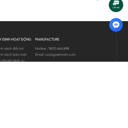
Y ĐỊNH HOẠT ĐỘNG
MANUFACTURE
nh sách đổi trả
Hotline : 1800.646.898
nh sách bảo mật
Email: cs@kgvietnam.com
u khoản dịch vụ
nh sách bảo hành
ng tin hàng hóa
ớng dẫn mua hàng
nh sách vận chuyển