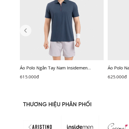
en
Áo Polo Ngắn Tay Nam Insidemen
Áo Polo N
IPS113EDP01
Active IP
615.000
đ
625.000
đ
THƯƠNG HIỆU PHÂN PHỐI