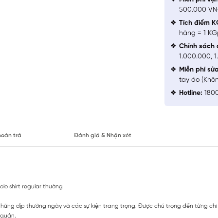
500.000 V
Tích điểm K
hàng = 1 KG
Chính sách 
1.000.000, 
Miễn phí sử
tay áo (Khô
Hotline:
1800
hoàn trả
Đánh giá & Nhận xét
olo shirt regular thường
 những dịp thường ngày và các sự kiện trang trọng. Được chú trọng đến từng ch
 quản.