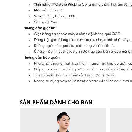
Tính năng:
Moisture Wicking
Công nghệ thấm hút ẩm tốt, gi
Màu sắc:
Trắng 4
Size:
S, M, L, XL, XXL, XXXL
Sản xuất: Việt
Hướng dẫn giặt ủi:
Giặt bằng tay hoặc máy ở nhiệt độ không quá 30°C.
Dùng bột giặt/dung dịch tẩy rửa dịu nhẹ, tránh chất tẩy 
Không ngâm áo quá lâu, giặt riêng với đồ tối màu.
Ủi/là ở mức nhiệt thấp, tránh để trực tiếp bàn ủi quá nóng l
Hướng dẫn bảo quản:
Phơi ở nơi thoáng mát, tránh ánh nắng trực tiếp để giữ màu
Gấp gọn hoặc treo bằng móc có bản rộng để giữ dáng áo
Tránh để ở nơi ẩm ướt, bụi bẩn hoặc có côn trùng.
Không sử dụng máy sấy ở nhiệt độ cao để tránh co rút và 
SẢN PHẨM DÀNH CHO BẠN