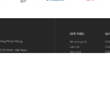
GIỚI THIỆU
QU
 Đường Phạm Hùng,
Về chúng tôi
Chí
Liên hệ
Chí
 Chí Minh, Việt Nam
Văn hoá
Điề
Tuyển dụng
Chí
Tin tức
Thô
Hư
Chí
THANH TOÁN
chúng tôi
GỬI