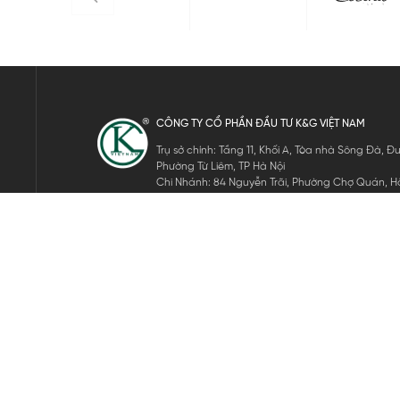
CÔNG TY CỔ PHẦN ĐẦU TƯ K&G VIỆT NAM
Trụ sở chính: Tầng 11, Khối A, Tòa nhà Sông Đà,
Phường Từ Liêm, TP Hà Nội
Chi Nhánh: 84 Nguyễn Trãi, Phường Chợ Quán, Hồ
Mã số thuế: 0105911105
ĐĂNG KÝ NHẬN TIN ĐIỆN TỬ
Hãy nhập email của bạn để nhận những tin tức mới nhất của 