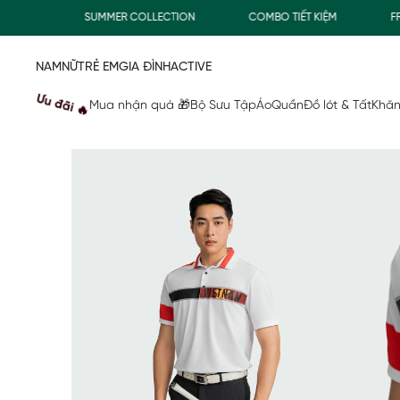
Đ
SUMMER COLLECTION
COMBO TIẾT KIỆM
FREESH
NAM
NỮ
TRẺ EM
GIA ĐÌNH
ACTIVE
Ưu đãi 🔥
Mua nhận quà 🎁
Bộ Sưu Tập
Áo
Quần
Đồ lót & Tất
Khăn