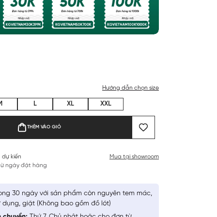
Hướng dẫn chọn size
M
L
XL
XXL
THÊM VÀO GIỎ
 dự kiến
Mua tại showroom
 từ ngày đặt hàng
ong 30 ngày với sản phẩm còn nguyên tem mác,
 dụng, giặt (Không bao gồm đồ lót)
n chuyển:
Thứ 7, Chủ nhật hoặc cho đơn từ