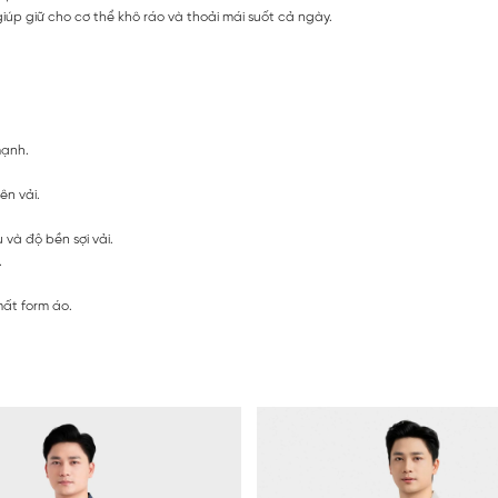
úp giữ cho cơ thể khô ráo và thoải mái suốt cả ngày.
mạnh.
ên vải.
 và độ bền sợi vải.
.
mất form áo.