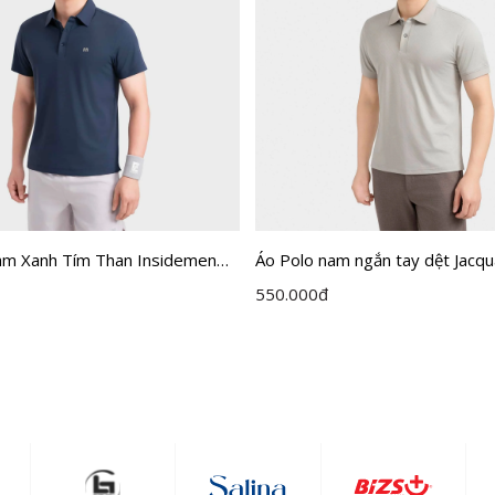
am Xanh Tím Than Insidemen
Áo Polo nam ngắn tay dệt Jacq
S110EDP01
Insidemen dáng Regular Fit I
550.000
đ