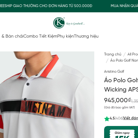
IP GIAO THƯỜNG CHO ĐƠN HÀNG TỪ 500.000Đ
MUA NHẬN QUÀ
 & Bàn chải
Combo Tiết Kiệm
Phụ kiện
Thương hiệu
Trang chủ
All Pr
Áo Polo Golf Na
Aristino Golf
Áo Polo Gol
Wicking A
945,000₫
1,3
(Giá đã bao gồm VAT)
Viết đán
4.5
(406)