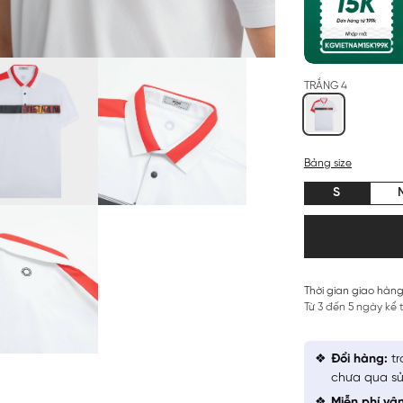
TRẮNG 4
Bảng size
S
Thời gian giao hàng
Từ 3 đến 5 ngày kể
Đổi hàng:
tr
chưa qua sử
Miễn phí vậ