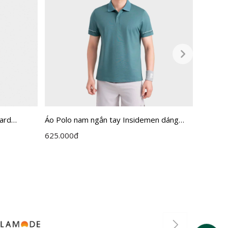
uard
Áo Polo nam ngắn tay Insidemen dáng
Áo Polo
PS124MAH0
Regular IPS125MAH0
dáng Re
625.000
đ
720.00