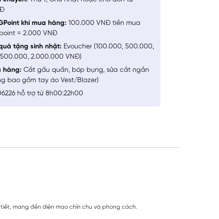
NĐ
GPoint khi mua hàng:
100.000 VNĐ tiền mua
point = 2.000 VNĐ
quà tặng sinh nhật:
Evoucher (100.000, 500.000,
1.500.000, 2.000.000 VNĐ)
a hàng:
Cắt gấu quần, bóp bụng, sửa cắt ngắn
ng bao gồm tay áo Vest/Blazer)
6226 hỗ trợ từ 8h00:22h00
i tiết, mang đến diện mạo chỉn chu và phong cách.