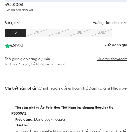
495,000₫
(Giá đã bao gồm VAT)
Bảng size
Hướng dẫn chọn size
S
M
L
XL
XXL
Viết đánh giá
4.5
(406)
Thời gian giao hàng dự kiến
Mua tại showroom
Từ 3 đến 5 ngày kể từ ngày đặt hàng
Chi tiết sản phẩm
Chính sách đổi & hoàn trả
Đánh giá & Nhận xét
Tên sản phẩm: Áo Polo Họa Tiết Nam Insidemen Regular Fit
IPS059AZ
Kiểu dáng:
Dáng vừa/ Regular Fit
Thiết kế:
Form Dáng regular fit ôm vừa vặn cơ thể, màu sắc trung tính dễ