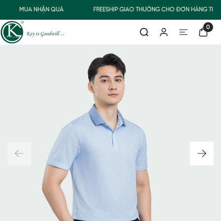
MUA NHẬN QUÀ
FREESHIP GIAO THƯỜNG CHO ĐƠN HÀNG TỪ 5
0