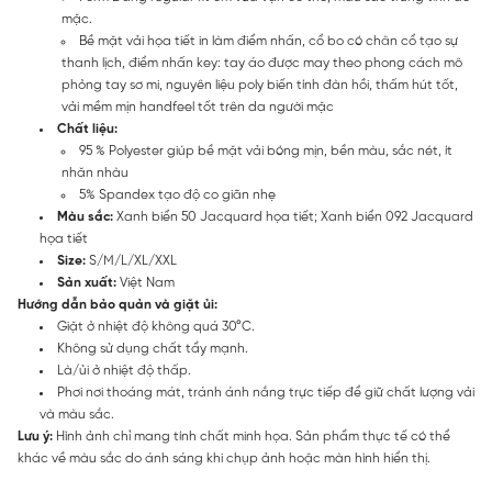
mặc.
Bề mặt vải họa tiết in làm điểm nhấn, cổ bo có chân cổ tạo sự
thanh lịch, điểm nhấn key: tay áo được may theo phong cách mô
phỏng tay sơ mi, nguyên liệu poly biến tính đàn hồi, thấm hút tốt,
vải mềm mịn handfeel tốt trên da người mặc
Chất liệu:
95 % Polyester giúp bề mặt vải bóng mịn, bền màu, sắc nét, ít
nhăn nhàu
5% Spandex tạo độ co giãn nhẹ
Màu sắc:
Xanh biển 50 Jacquard họa tiết; Xanh biển 092 Jacquard
họa tiết
Size:
S/M/L/XL/XXL
Sản xuất:
Việt Nam
Hướng dẫn bảo quản và giặt ủi:
Giặt ở nhiệt độ không quá 30°C.
Không sử dụng chất tẩy mạnh.
Là/ủi ở nhiệt độ thấp.
Phơi nơi thoáng mát, tránh ánh nắng trực tiếp để giữ chất lượng vải
và màu sắc.
Lưu ý:
Hình ảnh chỉ mang tính chất minh họa. Sản phẩm thực tế có thể
khác về màu sắc do ánh sáng khi chụp ảnh hoặc màn hình hiển thị.