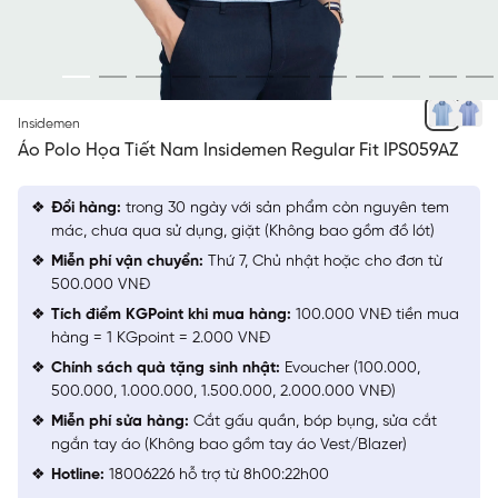
XANH BIỂN 092 JACQUARD HỌA TIẾT
Insidemen
Áo Polo Họa Tiết Nam Insidemen Regular Fit IPS059AZ
Đổi hàng:
trong 30 ngày với sản phẩm còn nguyên tem
mác, chưa qua sử dụng, giặt (Không bao gồm đồ lót)
Miễn phí vận chuyển:
Thứ 7, Chủ nhật hoặc cho đơn từ
500.000 VNĐ
Tích điểm KGPoint khi mua hàng:
100.000 VNĐ tiền mua
hàng = 1 KGpoint = 2.000 VNĐ
Chính sách quà tặng sinh nhật:
Evoucher (100.000,
500.000, 1.000.000, 1.500.000, 2.000.000 VNĐ)
Miễn phí sửa hàng:
Cắt gấu quần, bóp bụng, sửa cắt
ngắn tay áo (Không bao gồm tay áo Vest/Blazer)
Hotline:
18006226 hỗ trợ từ 8h00:22h00