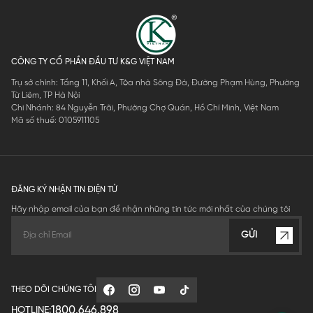
CÔNG TY CỔ PHẦN ĐẦU TƯ K&G VIỆT NAM
Trụ sở chính: Tầng 11, Khối A, Tòa nhà Sông Đà, Đường Phạm Hùng, Phường
Từ Liêm, TP Hà Nội
Chi Nhánh: 84 Nguyễn Trãi, Phường Chợ Quán, Hồ Chí Minh, Việt Nam
Mã số thuế: 0105911105
ĐĂNG KÝ NHẬN TIN ĐIỆN TỬ
Hãy nhập email của bạn để nhận những tin tức mới nhất của chúng tôi
GỬI
THEO DÕI CHÚNG TÔI
1800.646.898
HOTLINE: