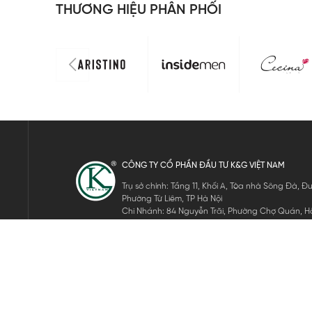
THƯƠNG HIỆU PHÂN PHỐI
CÔNG TY CỔ PHẦN ĐẦU TƯ K&G VIỆT NAM
Trụ sở chính: Tầng 11, Khối A, Tòa nhà Sông Đà,
Phường Từ Liêm, TP Hà Nội
Chi Nhánh: 84 Nguyễn Trãi, Phường Chợ Quán, Hồ
Mã số thuế: 0105911105
ĐĂNG KÝ NHẬN TIN ĐIỆN TỬ
Hãy nhập email của bạn để nhận những tin tức mới nhất của 