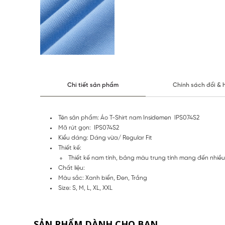
Chi tiết sản phẩm
Chính sách đổi & 
Tên sản phẩm: Áo T-Shirt nam Insidemen IPS074S2
Mã rút gọn: IPS074S2
Kiểu dáng: Dáng vừa/ Regular Fit
Thiết kế:
Thiết kế nam tính, bảng màu trung tính mang đến nhiề
Chất liệu:
Màu sắc: Xanh biển, Đen, Trắng
Size: S, M, L, XL, XXL
SẢN PHẨM DÀNH CHO BẠN