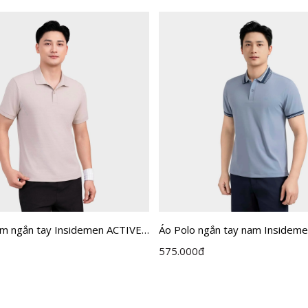
am ngắn tay Insidemen ACTIVE
Áo Polo ngắn tay nam Insidem
P01
Regular Fit IPS119MAH0
575.000
đ