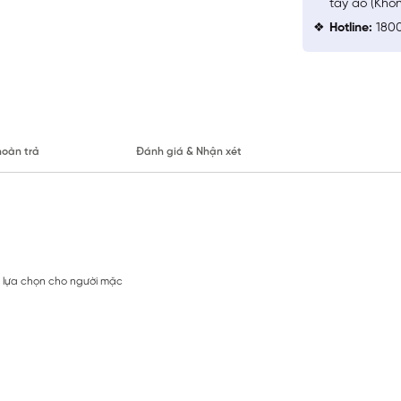
tay áo (Khô
Hotline:
1800
hoàn trả
Đánh giá & Nhận xét
u lựa chọn cho người mặc