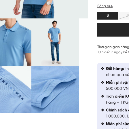
Bảng size
S
Thời gian giao hàng
Từ 3 đến 5 ngày kể
Đổi hàng:
tr
chưa qua sử
Miễn phí vậ
500.000 V
Tích điểm K
hàng = 1 KG
Chính sách 
1.000.000, 
Miễn phí sử