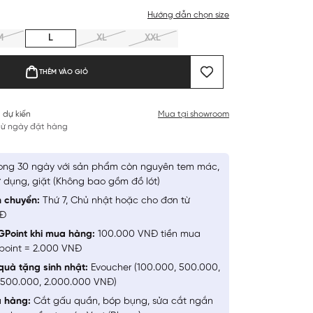
Hướng dẫn chọn size
M
L
XL
XXL
THÊM VÀO GIỎ
 dự kiến
Mua tại showroom
 từ ngày đặt hàng
ong 30 ngày với sản phẩm còn nguyên tem mác,
 dụng, giặt (Không bao gồm đồ lót)
n chuyển:
Thứ 7, Chủ nhật hoặc cho đơn từ
NĐ
GPoint khi mua hàng:
100.000 VNĐ tiền mua
point = 2.000 VNĐ
quà tặng sinh nhật:
Evoucher (100.000, 500.000,
1.500.000, 2.000.000 VNĐ)
a hàng:
Cắt gấu quần, bóp bụng, sửa cắt ngắn