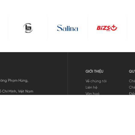
GIỚI THIỆU
QU
 Đường Phạm Hùng,
Về chúng tôi
Chí
Liên hệ
Chí
 Chí Minh, Việt Nam
Văn hoá
Điề
Tuyển dụng
Chí
Tin tức
Thô
Hư
Chí
THANH TOÁN
chúng tôi