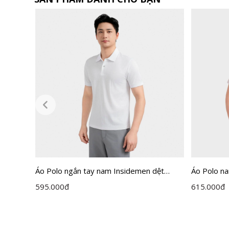
ctive
Áo Polo ngắn tay nam Insidemen dệt
Áo Polo n
Jacquard dáng Regular Fit IPS118MAH0
IPS112ED
595.000
đ
615.000
đ