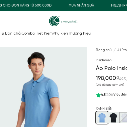
HO ĐƠN HÀNG TỪ 500.000Đ
MUA NHẬN QUÀ
FREESHIP GIA
 & Bàn chải
Combo Tiết Kiệm
Phụ kiện
Thương hiệu
Trang chủ
All Pr
Insidemen
Áo Polo Ins
198,000₫
495
(Giá đã bao gồm VAT)
Viết đán
4.5
(406)
XANH BIỂN