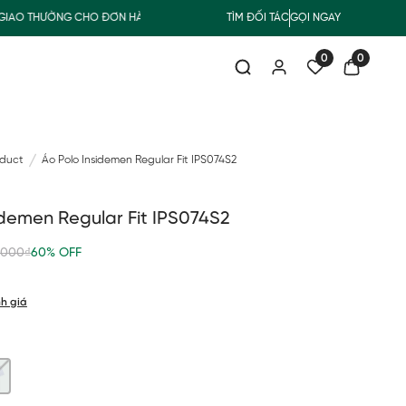
O THƯỜNG CHO ĐƠN HÀNG TỪ 500.000Đ
TÌM ĐỐI TÁC
SUMMER COLLECTION
GỌI NGAY
0
0
oduct
Áo Polo Insidemen Regular Fit IPS074S2
idemen Regular Fit IPS074S2
,000₫
60% OFF
h giá