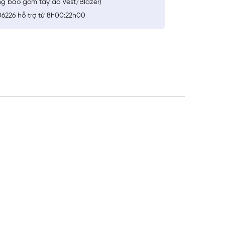
ng bao gồm tay áo Vest/Blazer)
6226 hỗ trợ từ 8h00:22h00