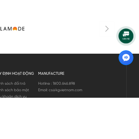
Y ĐỊNH HOẠT ĐỘNG
MANUFACTURE
nh sách đổi trả
Hotline : 1800.646.898
nh sách bảo mật
Email: cs@kgvietnam.com
u khoản dịch vụ
nh sách bảo hành
ng tin hàng hóa
ớng dẫn mua hàng
nh sách vận chuyển