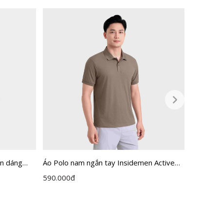
en dáng
Áo Polo nam ngắn tay Insidemen Active
Áo Pol
dáng Regular IPS114EDP01
Regula
590.000
đ
450.00