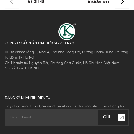
CÔNG TY CỔ PHẦN ĐẦU TƯ K&G VIỆT NAM
Trụ sở chính: Tầng 11, Khối A, Tòa nhà Sông Đà, Đường Phạm Hùng, Phường
Từ Liêm, TP Hà Nội
Chi Nhánh: 84 Nguyễn Trãi, Phường Chợ Quán, Hồ Chí Minh, Việt Nam
Mã số thuế: 0105911105
ĐĂNG KÝ NHẬN TIN ĐIỆN TỬ
Hãy nhập email của bạn để nhận những tin tức mới nhất của chúng tôi
GỬI