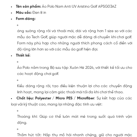
Tên sản phẩm:
Áo Polo Nam Anti UV Aristino Golf APSG03AZ
Màu sắc:
Đen 8 in
Form dáng:
áng suông rộng rãi và thoải mái, dài và rộng hơn 1 size so với các
mẫu áo Tech Golf, giúp người mặc dễ dàng di chuyển khi chơi golf.
Form này phù hợp cho những người thích phong cách cổ điển với
độ rộng lớn hơn so với các mẫu áo golf hiện đại.
Thiết kế:
Áo Polo nằm trong
Bộ sưu tập Xuân Hè 2024, với thiết kế tối ưu cho
các hoạt động chơi golf.
Kiểu dáng rộng rãi, tạo điều kiện thuận lợi cho các chuyển động
linh hoạt, mang lại cảm giác thoải mái tối đa khi chơi thể thao.
Chất liệu:
Polyester / Micro PES / Microfiber
: Sự kết hợp của các
loại vải kỹ thuật cao, mang lại những đặc tính ưu việt:
Thoáng khí: Giúp cơ thể luôn mát mẻ trong suốt quá trình vận
động.
Thấm hút tốt: Hấp thụ mồ hôi nhanh chóng, giữ cho người mặc