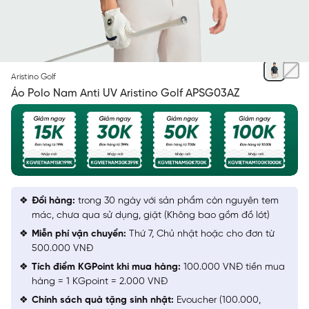
ĐEN 8 IN.1
Aristino Golf
Áo Polo Nam Anti UV Aristino Golf APSG03AZ
Đổi hàng:
trong 30 ngày với sản phẩm còn nguyên tem
mác, chưa qua sử dụng, giặt (Không bao gồm đồ lót)
Miễn phí vận chuyển:
Thứ 7, Chủ nhật hoặc cho đơn từ
500.000 VNĐ
Tích điểm KGPoint khi mua hàng:
100.000 VNĐ tiền mua
hàng = 1 KGpoint = 2.000 VNĐ
Chính sách quà tặng sinh nhật:
Evoucher (100.000,