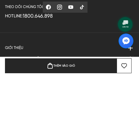
THEO DÕI CHÚNG TÔI
1800.646.898
HOTLINE:
GIỚI THIỆU
QUY ĐỊNH HOẠT ĐỘNG
THÊM VÀO GIỎ
MANUFACTURE
THANH TOÁN
Bản quyền © 2024 KGVIETNAM