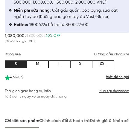
500.000, 1.000.000, 1.500.000, 2.000.000 VNĐ)
Miễn phí sửa hàng:
Cắt gấu quần, bóp bụng, sửa cắt
ngắn tay áo (Không bao gồm tay áo Vest/Blazer)
Hotline:
18006226 hỗ trợ từ 8h00:22h00
1,080,000₫
1,800,000₫
40% OFF
(Giá đã bao gồm VAT)
Bảng size
Hướng dẫn chọn size
S
M
L
XL
XXL
Viết đánh giá
4.5
(406)
Thời gian giao hàng dự kiến
Mua tại showroom
Từ 3 đến 5 ngày kể từ ngày đặt hàng
Chi tiết sản phẩm
Chính sách đổi & hoàn trả
Đánh giá & Nhận xét