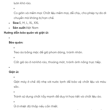
luôn khô ráo.
Co giãn và mềm mại: Chất liệu mềm mại, dễ chịu, cho phép tự do di
chuyển mà không bị hạn chế.
Size:
S, M, L, XL, XXL
Sản xuất:
Việt Nam
Hướng dẫn bảo quản và giặt ủi:
Bảo quản:
Treo áo bằng móc để giữ phom dáng, tránh nhăn.
Cất giữ áo ở nơi khô ráo, thoáng mát, tránh ánh nắng trực tiếp.
Giặt ủi:
Giặt máy ở chế độ nhẹ với nước lạnh để bảo vệ chất liệu và màu
sắc.
Tránh sử dụng chất tẩy mạnh để duy trì họa tiết và chất liệu áo.
Ủi ở nhiệt độ thấp nếu cần thiết.