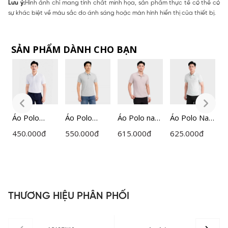
Lưu ý:
Hình ảnh chỉ mang tính chất minh họa, sản phẩm thực tế có thể có
sự khác biệt về màu sắc do ánh sáng hoặc màn hình hiển thị của thiết bị.
SẢN PHẨM DÀNH CHO BẠN
m
Áo Polo
Áo Polo
Áo Polo nam
Áo Polo Nam
Á
ổ
Ngắn Tay
ngắn tay
ngắn tay
Xanh Lá Mạ
n
450.000
đ
550.000
đ
615.000
đ
625.000
đ
5
Nam
nam
Insidemen
Insidemen
I
Insidemen
Insidemen
ACTIVE
Active
A
d
Regular
dệt Jacquard
IPS112EDP0
IPS110EDP0
R
IPS215AH0
cổ dán cao
1
1
I
H
cấp dáng
1
THƯƠNG HIỆU PHÂN PHỐI
Regular Fit
IPS121MAH
0