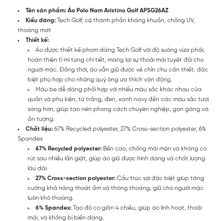
Tên sản phẩm: Áo Polo Nam Aristino Golf APSG26AZ
Kiểu dáng:
Tech Golf, có thành phần kháng khuẩn, chống UV,
thoáng mát
Thiết kế:
Áo được thiết kế phom dáng Tech Golf với độ suông vừa phải,
hoàn thiện tỉ mỉ từng chi tiết, mang lại sự thoải mái tuyệt đối cho
người mặc. Đồng thời, áo vẫn giữ được vẻ chỉn chu cần thiết, đặc
biệt phù hợp cho những quý ông ưa thích vận động.
Màu be dễ dàng phối hợp với nhiều màu sắc khác nhau của
quần và phụ kiện, từ trắng, đen, xanh navy đến các màu sắc tươi
sáng hơn, giúp tạo nên phong cách chuyên nghiệp, gọn gàng và
ấn tượng.
Chất liệu:
67% Recycled polyester, 27% Cross-section polyester, 6%
Spandex
67% Recycled polyester:
Bền cao, chống mài mòn và không co
rút sau nhiều lần giặt, giúp áo giữ được hình dáng và chất lượng
lâu dài.
27% Cross-section polyester:
Cấu trúc sợi đặc biệt giúp tăng
cường khả năng thoát ẩm và thông thoáng, giữ cho người mặc
luôn khô thoáng.
6% Spandex:
Tạo độ co giãn 4 chiều, giúp áo linh hoạt, thoải
mái, và không bị biến dạng.