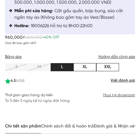
500.000, 1.000.000, 1.500.000, 2.000.000 VNĐ)
Miễn phí sửa hàng:
Cắt gấu quần, bóp bụng, sửa cắt
ngắn tay áo (Không bao gồm tay áo Vest/Blazer)
Hotline:
18006226 hỗ trợ từ 8h00:22h00
960,000₫
1,600,000₫
40% OFF
(Giá đã bao gồm VAT)
Bảng size
Hướng dẫn chọn size
S
M
L
XL
XXL
Viết đánh giá
4.5
(406)
Thời gian giao hàng dự kiến
Mua tại showroom
Từ 3 đến 5 ngày kể từ ngày đặt hàng
Chi tiết sản phẩm
Chính sách đổi & hoàn trả
Đánh giá & Nhận xét