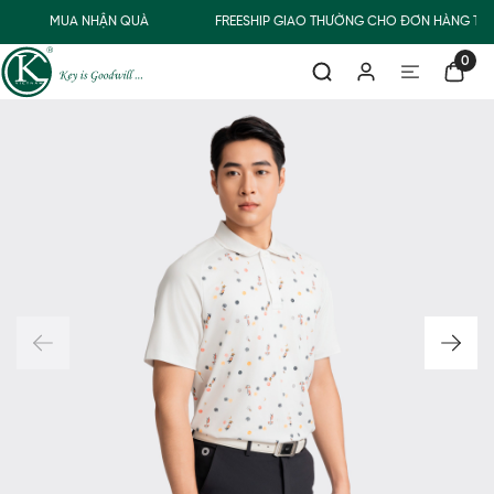
MUA NHẬN QUÀ
FREESHIP GIAO THƯỜNG CHO ĐƠN HÀNG TỪ 
0