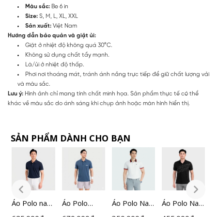
Màu sắc:
Be 6 in
Size:
S, M, L, XL, XXL
Sản xuất:
Việt Nam
Hướng dẫn bảo quản và giặt ủi:
Giặt ở nhiệt độ không quá 30°C.
Không sử dụng chất tẩy mạnh.
Là/ủi ở nhiệt độ thấp.
Phơi nơi thoáng mát, tránh ánh nắng trực tiếp để giữ chất lượng vải
và màu sắc.
Lưu ý:
Hình ảnh chỉ mang tính chất minh họa. Sản phẩm thực tế có thể
khác về màu sắc do ánh sáng khi chụp ảnh hoặc màn hình hiển thị.
SẢN PHẨM DÀNH CHO BẠN
am
Áo Polo nam
Áo Polo
Áo Polo Nam
Áo Polo Nam
Á
ngắn tay
ngắn tay
Insidemen
Đen
X