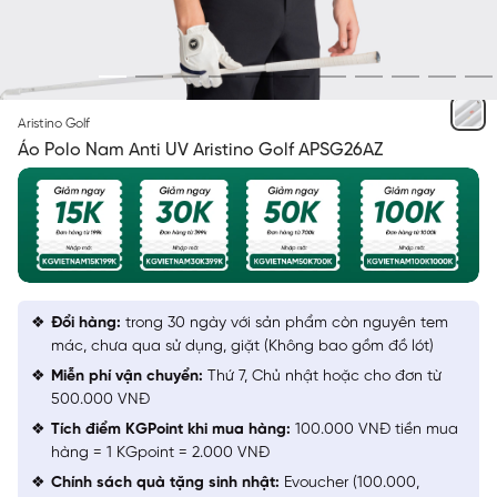
BE 6 IN
Aristino Golf
Áo Polo Nam Anti UV Aristino Golf APSG26AZ
Đổi hàng:
trong 30 ngày với sản phẩm còn nguyên tem
mác, chưa qua sử dụng, giặt (Không bao gồm đồ lót)
Miễn phí vận chuyển:
Thứ 7, Chủ nhật hoặc cho đơn từ
500.000 VNĐ
Tích điểm KGPoint khi mua hàng:
100.000 VNĐ tiền mua
hàng = 1 KGpoint = 2.000 VNĐ
Chính sách quà tặng sinh nhật:
Evoucher (100.000,