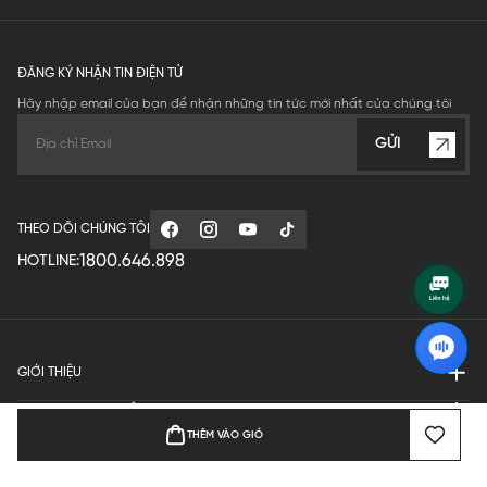
ĐĂNG KÝ NHẬN TIN ĐIỆN TỬ
Hãy nhập email của bạn để nhận những tin tức mới nhất của chúng tôi
GỬI
THEO DÕI CHÚNG TÔI
1800.646.898
HOTLINE:
GIỚI THIỆU
QUY ĐỊNH HOẠT ĐỘNG
THÊM VÀO GIỎ
MANUFACTURE