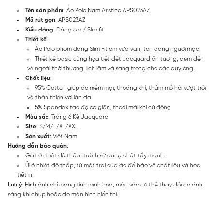
Tên sản phẩm
: Áo Polo Nam Aristino APS023AZ
Mã rút gọn
: APS023AZ
Kiểu dáng
: Dáng ôm / Slim fit
Thiết kế
:
Áo Polo phom dáng Slim Fit ôm vừa vặn, tôn dáng người mặc.
Thiết kế basic cùng họa tiết dệt Jacquard ấn tượng, đem đến
vẻ ngoài thời thượng, lịch lãm và sang trọng cho các quý ông.
Chất liệu
:
95% Cotton giúp áo mềm mại, thoáng khí, thấm mồ hôi vượt trội
và thân thiện với làn da.
5% Spandex tạo độ co giãn, thoải mái khi cử động
Màu sắc
: Trắng 6 Kẻ Jacquard
Size
: S/M/L/XL/XXL
Sản xuất
: Việt Nam
Hướng dẫn bảo quản
:
Giặt ở nhiệt độ thấp, tránh sử dụng chất tẩy mạnh.
Ủi ở nhiệt độ thấp, từ mặt trái của áo để bảo vệ chất liệu và họa
tiết in.
Lưu ý
: Hình ảnh chỉ mang tính minh họa, màu sắc có thể thay đổi do ánh
sáng khi chụp hoặc do màn hình hiển thị.