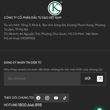
CÔNG TY CỔ PHẦN ĐẦU TƯ K&G VIỆT NAM
Trụ sở chính: Tầng 11, Khối A, Tòa nhà Sông Đà, Đường Phạm Hùng, Phường
Từ Liêm, TP Hà Nội
Chi Nhánh: 84 Nguyễn Trãi, Phường Chợ Quán, Hồ Chí Minh, Việt Nam
Mã số thuế: 0105911105
ĐĂNG KÝ NHẬN TIN ĐIỆN TỬ
Hãy nhập email của bạn để nhận những tin tức mới nhất của chúng tôi
GỬI
THEO DÕI CHÚNG TÔI
1800.646.898
HOTLINE: