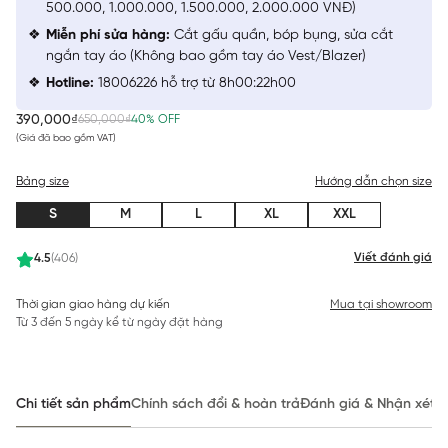
500.000, 1.000.000, 1.500.000, 2.000.000 VNĐ)
Miễn phí sửa hàng:
Cắt gấu quần, bóp bụng, sửa cắt
ngắn tay áo (Không bao gồm tay áo Vest/Blazer)
Hotline:
18006226 hỗ trợ từ 8h00:22h00
390,000₫
650,000₫
40% OFF
(Giá đã bao gồm VAT)
Bảng size
Hướng dẫn chọn size
S
M
L
XL
XXL
Viết đánh giá
4.5
(406)
Thời gian giao hàng dự kiến
Mua tại showroom
Từ 3 đến 5 ngày kể từ ngày đặt hàng
Chi tiết sản phẩm
Chính sách đổi & hoàn trả
Đánh giá & Nhận xét