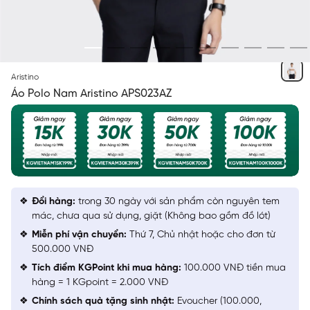
TRẮNG 6 KẺ JACQUARD
Aristino
Áo Polo Nam Aristino APS023AZ
Đổi hàng:
trong 30 ngày với sản phẩm còn nguyên tem
mác, chưa qua sử dụng, giặt (Không bao gồm đồ lót)
Miễn phí vận chuyển:
Thứ 7, Chủ nhật hoặc cho đơn từ
500.000 VNĐ
Tích điểm KGPoint khi mua hàng:
100.000 VNĐ tiền mua
hàng = 1 KGpoint = 2.000 VNĐ
Chính sách quà tặng sinh nhật:
Evoucher (100.000,