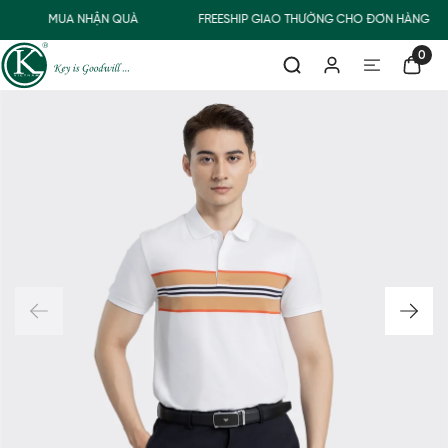
MUA NHẬN QUÀ
FREESHIP GIAO THƯỜNG CHO ĐƠN HÀNG TỪ
0