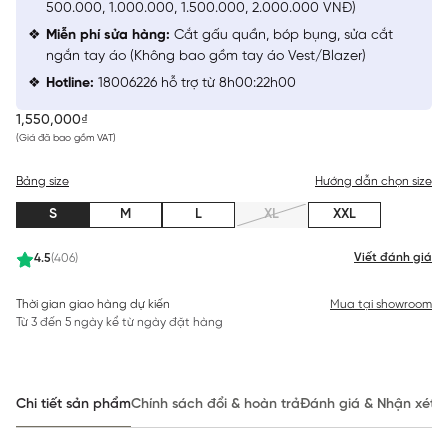
500.000, 1.000.000, 1.500.000, 2.000.000 VNĐ)
Miễn phí sửa hàng:
Cắt gấu quần, bóp bụng, sửa cắt
ngắn tay áo (Không bao gồm tay áo Vest/Blazer)
Hotline:
18006226 hỗ trợ từ 8h00:22h00
1,550,000₫
(Giá đã bao gồm VAT)
Bảng size
Hướng dẫn chọn size
S
M
L
XL
XXL
Viết đánh giá
4.5
(406)
Thời gian giao hàng dự kiến
Mua tại showroom
Từ 3 đến 5 ngày kể từ ngày đặt hàng
Chi tiết sản phẩm
Chính sách đổi & hoàn trả
Đánh giá & Nhận xét