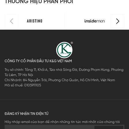
THƯƠNG HIỆU PHÂN PHỐI
0
1
I
0
CÔNG TY CỔ PHẦN ĐẦU TƯ K&G VIỆT NAM
Trụ sở chính: Tầng 11, Khối A, Tòa nhà Sông Đà, Đường Phạm Hùng, Phường
Từ Liêm, TP Hà Nội
Chi Nhánh: 84 Nguyễn Trãi, Phường Chợ Quán, Hồ Chí Minh, Việt Nam
Mã số thuế: 0105911105
ĐĂNG KÝ NHẬN TIN ĐIỆN TỬ
Hãy nhập email của bạn để nhận những tin tức mới nhất của chúng tôi