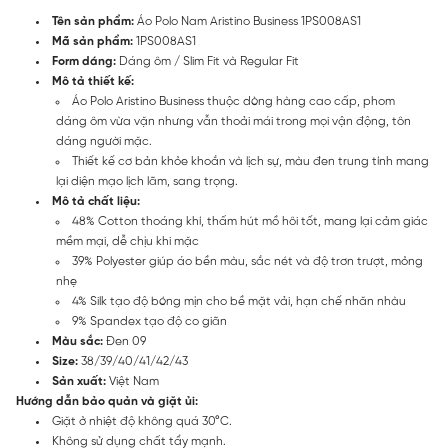
Tên sản phẩm:
Áo Polo Nam Aristino Business 1PS008AS1
Mã sản phẩm:
1PS008AS1
Form dáng:
Dáng ôm / Slim Fit và Regular Fit
Mô tả thiết kế:
Áo Polo Aristino Business thuộc dòng hàng cao cấp, phom
dáng ôm vừa vặn nhưng vẫn thoải mái trong mọi vận động, tôn
dáng người mặc.
Thiết kế cơ bản khỏe khoắn và lịch sự, màu đen trung tính mang
lại diện mạo lịch lãm, sang trọng.
Mô tả chất liệu:
48% Cotton thoáng khí, thấm hút mồ hôi tốt, mang lại cảm giác
mềm mại, dễ chịu khi mặc
39% Polyester giúp áo bền màu, sắc nét và độ trơn trượt, mỏng
nhẹ
4% Silk tạo độ bóng mịn cho bề mặt vải, hạn chế nhăn nhàu
9% Spandex tạo độ co giãn
Màu sắc:
Đen 09
Size:
38/39/40/41/42/43
Sản xuất:
Việt Nam
Hướng dẫn bảo quản và giặt ủi:
Giặt ở nhiệt độ không quá 30°C.
Không sử dụng chất tẩy mạnh.