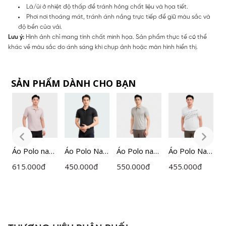
Là/ủi ở nhiệt độ thấp để tránh hỏng chất liệu và họa tiết.
Phơi nơi thoáng mát, tránh ánh nắng trực tiếp để giữ màu sắc và
độ bền của vải.
Lưu ý:
Hình ảnh chỉ mang tính chất minh họa. Sản phẩm thực tế có thể
khác về màu sắc do ánh sáng khi chụp ảnh hoặc màn hình hiển thị.
SẢN PHẨM DÀNH CHO BẠN
m
Áo Polo nam
Áo Polo Nam
Áo Polo nam
Áo Polo Nam
Á
ngắn tay
Insidemen
ngắn tay dệt
Trắng
n
615.000
đ
450.000
đ
550.000
đ
455.000
đ
6
Insidemen
IPS035S3
Jacquard
Insidemen
n
g
ACTIVE
Insidemen
Active
I
IPS112EDP0
dáng
Recycle
k
P0
1
Regular Fit
Polyester
d
IPS124MAH
IPS108EDP0
R