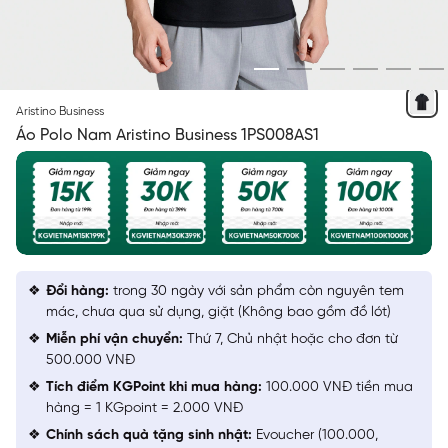
ĐEN 09
Aristino Business
Áo Polo Nam Aristino Business 1PS008AS1
Đổi hàng:
trong 30 ngày với sản phẩm còn nguyên tem
mác, chưa qua sử dụng, giặt (Không bao gồm đồ lót)
Miễn phí vận chuyển:
Thứ 7, Chủ nhật hoặc cho đơn từ
500.000 VNĐ
Tích điểm KGPoint khi mua hàng:
100.000 VNĐ tiền mua
hàng = 1 KGpoint = 2.000 VNĐ
Chính sách quà tặng sinh nhật:
Evoucher (100.000,