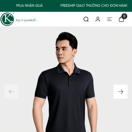
MUA NHẬN QUÀ
FREESHIP GIAO THƯỜNG CHO ĐƠN HÀNG TỪ
0