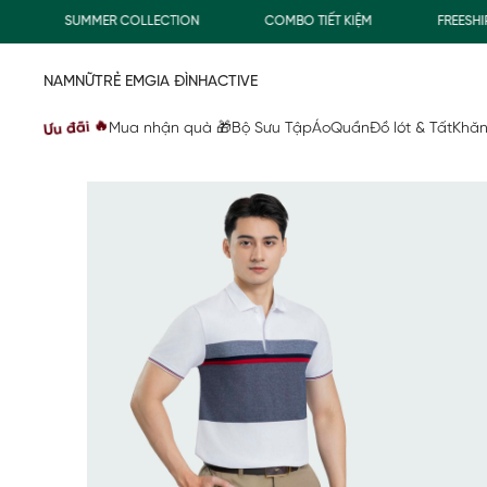
SUMMER COLLECTION
COMBO TIẾT KIỆM
FREESHIP G
NAM
NỮ
TRẺ EM
GIA ĐÌNH
ACTIVE
Ưu đãi 🔥
Mua nhận quà 🎁
Bộ Sưu Tập
Áo
Quần
Đồ lót & Tất
Khăn