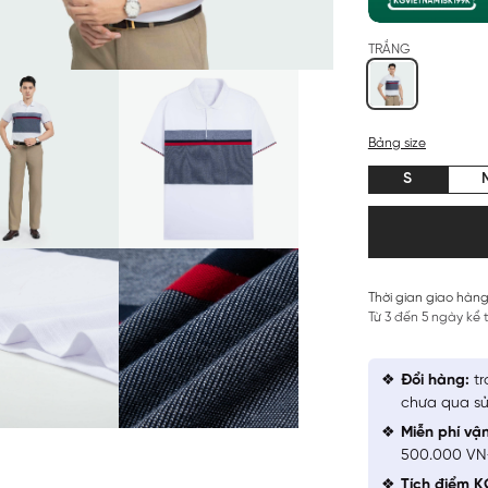
TRẮNG
Bảng size
S
Thời gian giao hàng
Từ 3 đến 5 ngày kể
Đổi hàng:
tr
chưa qua sử
Miễn phí vậ
500.000 V
Tích điểm K