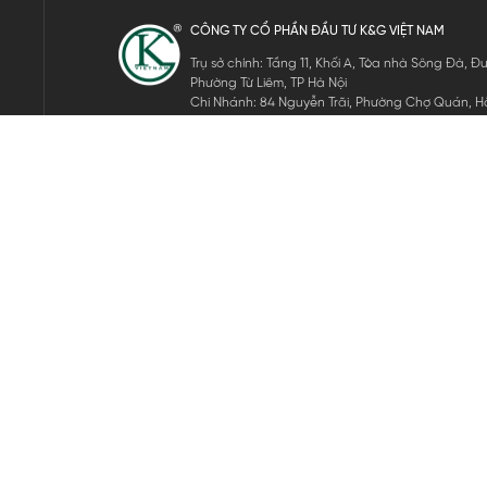
CÔNG TY CỔ PHẦN ĐẦU TƯ K&G VIỆT NAM
Trụ sở chính: Tầng 11, Khối A, Tòa nhà Sông Đà,
Phường Từ Liêm, TP Hà Nội
Chi Nhánh: 84 Nguyễn Trãi, Phường Chợ Quán, Hồ
Mã số thuế: 0105911105
ĐĂNG KÝ NHẬN TIN ĐIỆN TỬ
Hãy nhập email của bạn để nhận những tin tức mới nhất của 
THEO DÕI CHÚNG TÔI