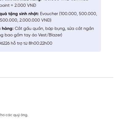
point = 2.000 VNĐ
quà tặng sinh nhật:
Evoucher (100.000, 500.000,
1.500.000, 2.000.000 VNĐ)
a hàng:
Cắt gấu quần, bóp bụng, sửa cắt ngắn
ng bao gồm tay áo Vest/Blazer)
6226 hỗ trợ từ 8h00:22h00
 cho các quý ông.