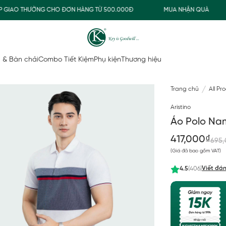
IAO THƯỜNG CHO ĐƠN HÀNG TỪ 500.000Đ
MUA NHẬN QUÀ
 & Bàn chải
Combo Tiết Kiệm
Phụ kiện
Thương hiệu
Trang chủ
All Pr
Aristino
Áo Polo Na
417,000₫
695,
(Giá đã bao gồm VAT)
Viết đán
4.5
(406)