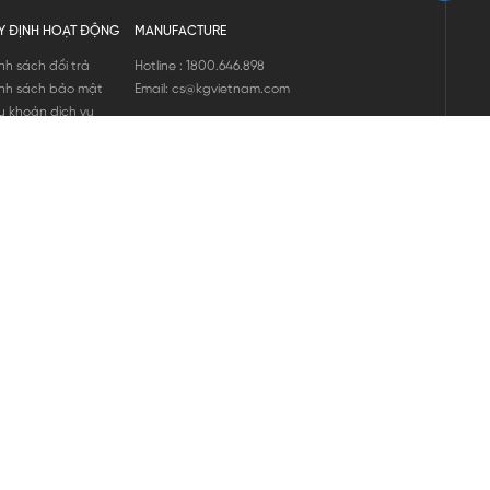
Y ĐỊNH HOẠT ĐỘNG
MANUFACTURE
nh sách đổi trả
Hotline : 1800.646.898
nh sách bảo mật
Email: cs@kgvietnam.com
u khoản dịch vụ
nh sách bảo hành
ng tin hàng hóa
ớng dẫn mua hàng
nh sách vận chuyển