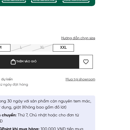
Hướng dẫn chọn size
M
L
XL
XXL
THÊM VÀO GIỎ
 dự kiến
Mua tại showroom
 từ ngày đặt hàng
ong 30 ngày với sản phẩm còn nguyên tem mác,
 dụng, giặt (Không bao gồm đồ lót)
n chuyển:
Thứ 7, Chủ nhật hoặc cho đơn từ
NĐ
GPoint khi mua hàng:
100.000 VNĐ tiền mua