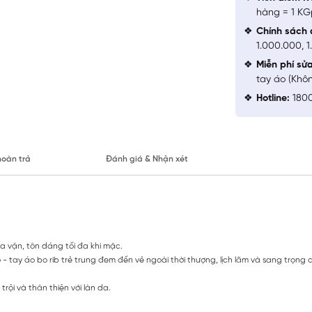
hàng = 1 KG
Chính sách 
1.000.000, 
Miễn phí sử
tay áo (Khô
Hotline:
1800
hoàn trả
Đánh giá & Nhận xét
 vặn, tôn dáng tối đa khi mặc.
 - tay áo bo rib trẻ trung đem đến vẻ ngoài thời thượng, lịch lãm và sang trọng
rội và thân thiện với làn da.