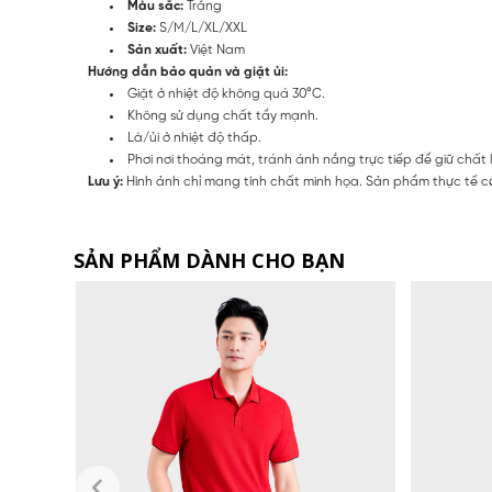
Màu sắc:
Trắng
Size:
S/M/L/XL/XXL
Sản xuất:
Việt Nam
Hướng dẫn bảo quản và giặt ủi:
Giặt ở nhiệt độ không quá 30°C.
Không sử dụng chất tẩy mạnh.
Là/ủi ở nhiệt độ thấp.
Phơi nơi thoáng mát, tránh ánh nắng trực tiếp để giữ chất 
Lưu ý:
Hình ảnh chỉ mang tính chất minh họa. Sản phẩm thực tế có
SẢN PHẨM DÀNH CHO BẠN