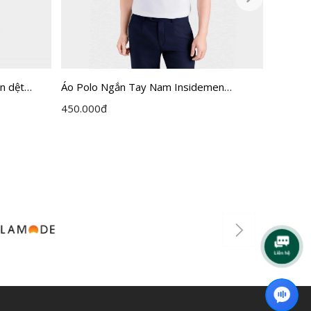
n dệt
Áo Polo Ngắn Tay Nam Insidemen
Áo Polo
egular Fit
Regular IPS215AH0
IPS112
450.000
đ
615.00