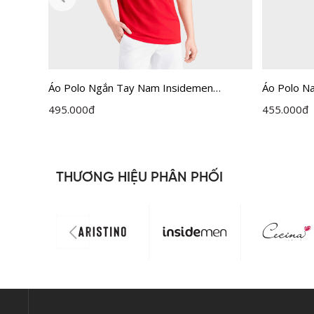
idemen
Áo Polo Ngắn Tay Nam Insidemen
Áo Polo N
H0
Regular IPS212AH0
Recycle P
495.000
đ
455.000
đ
THƯƠNG HIỆU PHÂN PHỐI