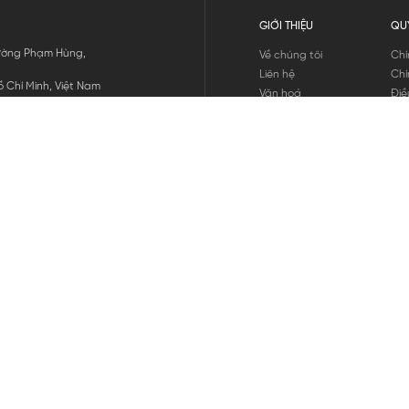
GIỚI THIỆU
QU
 Đường Phạm Hùng,
Về chúng tôi
Chí
Liên hệ
Chí
 Chí Minh, Việt Nam
Văn hoá
Điề
Tuyển dụng
Chí
Tin tức
Thô
Hư
Chí
THANH TOÁN
chúng tôi
GỬI
1800.646.898
HOTLINE: