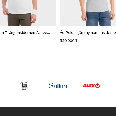
am Trắng Insidemen Active
Áo Polo ngắn tay nam Insideme
olyester IPS108EDP01
Jacquard cổ dán cao cấp dáng R
550.000
đ
IPS121MAH0