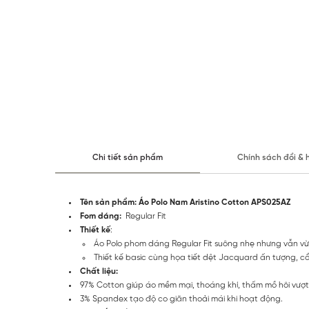
Chi tiết sản phẩm
Chính sách đổi & 
Tên sản phẩm: Áo Polo Nam Aristino Cotton APS025AZ
Fom dáng:
Regular Fit
Thiết kế
:
Áo Polo phom dáng Regular Fit suông nhẹ nhưng vẫn vừa
Thiết kế basic cùng họa tiết dệt Jacquard ấn tượng, cổ
Chất liệu:
97% Cotton giúp áo mềm mại, thoáng khí, thấm mồ hôi vượt t
3% Spandex tạo độ co giãn thoải mái khi hoạt động.