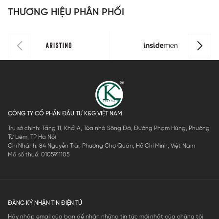
THƯƠNG HIỆU PHÂN PHỐI
CÔNG TY CỔ PHẦN ĐẦU TƯ K&G VIỆT NAM
Trụ sở chính: Tầng 11, Khối A, Tòa nhà Sông Đà, Đường Phạm Hùng, Phường
Từ Liêm, TP Hà Nội
Chi Nhánh: 84 Nguyễn Trãi, Phường Chợ Quán, Hồ Chí Minh, Việt Nam
Mã số thuế: 0105911105
ĐĂNG KÝ NHẬN TIN ĐIỆN TỬ
Hãy nhập email của bạn để nhận những tin tức mới nhất của chúng tôi