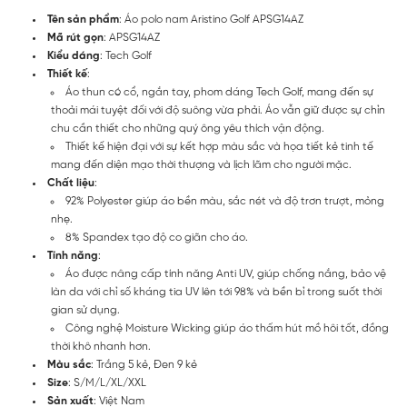
Tên sản phẩm
: Áo polo nam Aristino Golf APSG14AZ
Mã rút gọn
: APSG14AZ
Kiểu dáng
: Tech Golf
Thiết kế
:
Áo thun có cổ, ngắn tay, phom dáng Tech Golf, mang đến sự
thoải mái tuyệt đối với độ suông vừa phải. Áo vẫn giữ được sự chỉn
chu cần thiết cho những quý ông yêu thích vận động.
Thiết kế hiện đại với sự kết hợp màu sắc và họa tiết kẻ tinh tế
mang đến diện mạo thời thượng và lịch lãm cho người mặc.
Chất liệu
:
92% Polyester giúp áo bền màu, sắc nét và độ trơn trượt, mỏng
nhẹ.
8% Spandex tạo độ co giãn cho áo.
Tính năng
:
Áo được nâng cấp tính năng Anti UV, giúp chống nắng, bảo vệ
làn da với chỉ số kháng tia UV lên tới 98% và bền bỉ trong suốt thời
gian sử dụng.
Công nghệ Moisture Wicking giúp áo thấm hút mồ hôi tốt, đồng
thời khô nhanh hơn.
Màu sắc
: Trắng 5 kẻ, Đen 9 kẻ
Size
: S/M/L/XL/XXL
Sản xuất
: Việt Nam