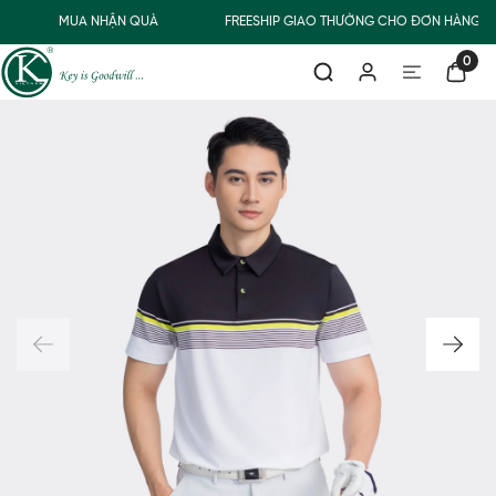
MUA NHẬN QUÀ
FREESHIP GIAO THƯỜNG CHO ĐƠN HÀNG TỪ
0