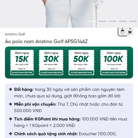
TRẮNG 5 KẺ
Aristino Golf
Áo polo nam Aristino Golf APSG14AZ
Đổi hàng:
trong 30 ngày với sản phẩm còn nguyên tem
mác, chưa qua sử dụng, giặt (Không bao gồm đồ lót)
Miễn phí vận chuyển:
Thứ 7, Chủ nhật hoặc cho đơn từ
500.000 VNĐ
Tích điểm KGPoint khi mua hàng:
100.000 VNĐ tiền mua
hàng = 1 KGpoint = 2.000 VNĐ
Chính sách quà tặng sinh nhật:
Evoucher (100.000,