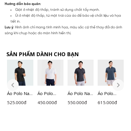
Hướng dẫn bảo quản
:
Giặt ở nhiệt độ thấp, tránh sử dụng chất tẩy mạnh.
Ủi ở nhiệt độ thấp, từ mặt trái của áo để bảo vệ chất liệu và họa
tiết in.
Lưu ý
: Hình ảnh chỉ mang tính minh họa, màu sắc có thể thay đổi do ánh
sáng khi chụp hoặc do màn hình hiển thị.
SẢN PHẨM DÀNH CHO BẠN
m
Áo Polo Nam
Áo Polo
Áo Polo
Á
Áo Polo Nam
Insidemen
Ngắn Tay
Ngắn Tay
X
Đen Kẻ
525.000
đ
450.000
đ
615.000
đ
6
550.000
đ
IPS045S3
Nam
Nam
I
Insidemen
g
Insidemen
Insidemen
A
Active
Regular
IPS113EDP0
I
IPS116EDP0
P0
IPS215AH0
1
1
1