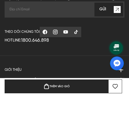
GỬI
THEO DÕI CHÚNG TÔI
1800.646.898
HOTLINE:
GIỚI THIỆU
QUY ĐỊNH HOẠT ĐỘNG
THÊM VÀO GIỎ
MANUFACTURE
THANH TOÁN