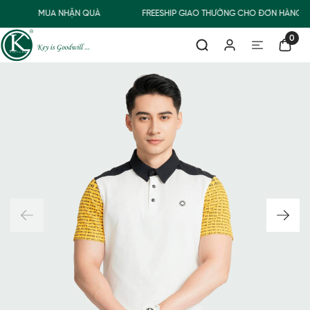
MUA NHẬN QUÀ
FREESHIP GIAO THƯỜNG CHO ĐƠN HÀNG T
0