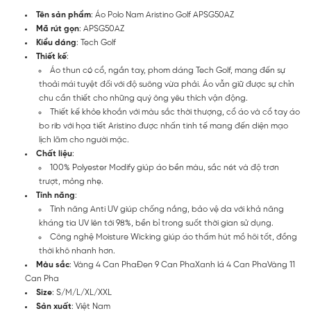
Tên sản phẩm
: Áo Polo Nam Aristino Golf APSG50AZ
Mã rút gọn
: APSG50AZ
Kiểu dáng
: Tech Golf
Thiết kế
:
Áo thun có cổ, ngắn tay, phom dáng Tech Golf, mang đến sự
thoải mái tuyệt đối với độ suông vừa phải. Áo vẫn giữ được sự chỉn
chu cần thiết cho những quý ông yêu thích vận động.
Thiết kế khỏe khoắn với màu sắc thời thượng, cổ áo và cổ tay áo
bo rib với họa tiết Aristino được nhấn tinh tế mang đến diện mạo
lịch lãm cho người mặc.
Chất liệu
:
100% Polyester Modify giúp áo bền màu, sắc nét và độ trơn
trượt, mỏng nhẹ.
Tính năng
:
Tính năng Anti UV giúp chống nắng, bảo vệ da với khả năng
kháng tia UV lên tới 98%, bền bỉ trong suốt thời gian sử dụng.
Công nghệ Moisture Wicking giúp áo thấm hút mồ hôi tốt, đồng
thời khô nhanh hơn.
Màu sắc
: Vàng 4 Can PhaĐen 9 Can PhaXanh lá 4 Can PhaVàng 11
Can Pha
Size
: S/M/L/XL/XXL
Sản xuất
: Việt Nam