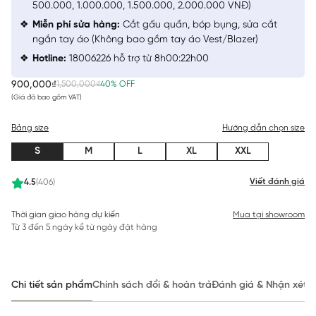
500.000, 1.000.000, 1.500.000, 2.000.000 VNĐ)
Miễn phí sửa hàng:
Cắt gấu quần, bóp bụng, sửa cắt
ngắn tay áo (Không bao gồm tay áo Vest/Blazer)
Hotline:
18006226 hỗ trợ từ 8h00:22h00
900,000₫
1,500,000₫
40% OFF
(Giá đã bao gồm VAT)
Bảng size
Hướng dẫn chọn size
S
M
L
XL
XXL
Viết đánh giá
4.5
(406)
Thời gian giao hàng dự kiến
Mua tại showroom
Từ 3 đến 5 ngày kể từ ngày đặt hàng
Chi tiết sản phẩm
Chính sách đổi & hoàn trả
Đánh giá & Nhận xét