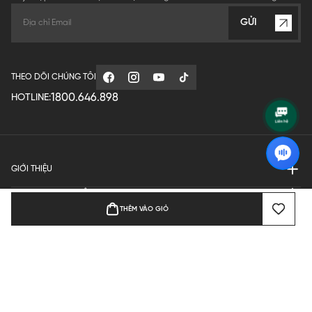
GỬI
THEO DÕI CHÚNG TÔI
1800.646.898
HOTLINE:
GIỚI THIỆU
QUY ĐỊNH HOẠT ĐỘNG
THÊM VÀO GIỎ
MANUFACTURE
THANH TOÁN