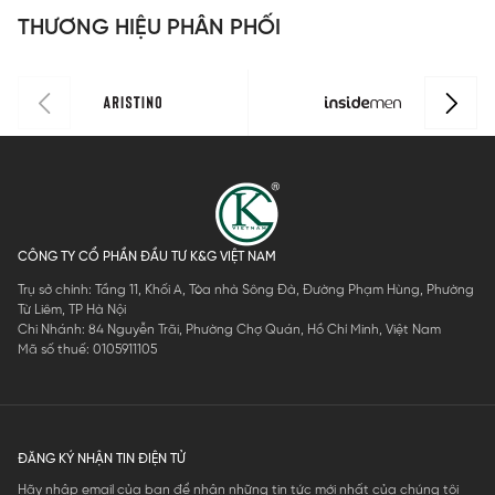
P0
1
Regular Fit
IPS115EDP0
1
THƯƠNG HIỆU PHÂN PHỐI
IPS123MAH
1
0
CÔNG TY CỔ PHẦN ĐẦU TƯ K&G VIỆT NAM
Trụ sở chính: Tầng 11, Khối A, Tòa nhà Sông Đà, Đường Phạm Hùng, Phường
Từ Liêm, TP Hà Nội
Chi Nhánh: 84 Nguyễn Trãi, Phường Chợ Quán, Hồ Chí Minh, Việt Nam
Mã số thuế: 0105911105
ĐĂNG KÝ NHẬN TIN ĐIỆN TỬ
Hãy nhập email của bạn để nhận những tin tức mới nhất của chúng tôi