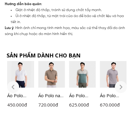
Hướng dẫn bảo quản
:
Giặt ở nhiệt độ thấp, tránh sử dụng chất tẩy mạnh.
Ủi ở nhiệt độ thấp, từ mặt trái của áo để bảo vệ chất liệu và họa
tiết in.
Lưu ý
: Hình ảnh chỉ mang tính minh họa, màu sắc có thể thay đổi do ánh
sáng khi chụp hoặc do màn hình hiển thị.
SẢN PHẨM DÀNH CHO BẠN
am
Áo Polo
Áo Polo nam
Áo Polo
Áo Polo
Á
Ngắn Tay
ngắn tay
ngắn tay
ngắn tay
n
450.000
đ
720.000
đ
625.000
đ
670.000
đ
5
Nam
Insidemen
nam
nam
I
Insidemen
Active dáng
Insidemen
Insidemen
A
Regular
Regular Fit
kẻ Jacquard
Active dáng
R
IPS215AH0
IPS109EDP0
dáng
Regular Fit
I