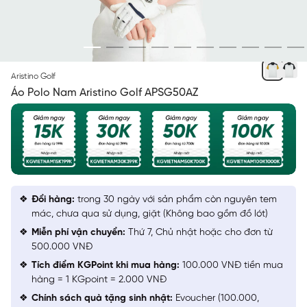
VÀNG 4 CAN PHA
Aristino Golf
Áo Polo Nam Aristino Golf APSG50AZ
Đổi hàng:
trong 30 ngày với sản phẩm còn nguyên tem
mác, chưa qua sử dụng, giặt (Không bao gồm đồ lót)
Miễn phí vận chuyển:
Thứ 7, Chủ nhật hoặc cho đơn từ
500.000 VNĐ
Tích điểm KGPoint khi mua hàng:
100.000 VNĐ tiền mua
hàng = 1 KGpoint = 2.000 VNĐ
Chính sách quà tặng sinh nhật:
Evoucher (100.000,