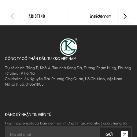
0
CÔNG TY CỔ PHẦN ĐẦU TƯ K&G VIỆT NAM
Trụ sở chính: Tầng 11, Khối A, Tòa nhà Sông Đà, Đường Phạm Hùng, Phường
Từ Liêm, TP Hà Nội
Chi Nhánh: 84 Nguyễn Trãi, Phường Chợ Quán, Hồ Chí Minh, Việt Nam
Mã số thuế: 0105911105
ĐĂNG KÝ NHẬN TIN ĐIỆN TỬ
Hãy nhập email của bạn để nhận những tin tức mới nhất của chúng tôi
GỬI