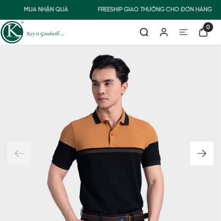
MUA NHẬN QUÀ
FREESHIP GIAO THƯỜNG CHO ĐƠN HÀNG TỪ
0