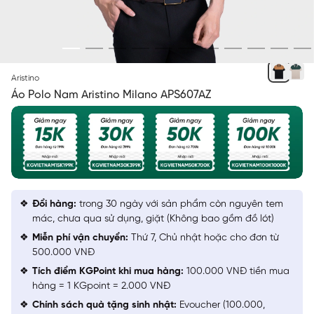
BE 73 KẺ JACQUARD
Aristino
Áo Polo Nam Aristino Milano APS607AZ
Đổi hàng:
trong 30 ngày với sản phẩm còn nguyên tem
mác, chưa qua sử dụng, giặt (Không bao gồm đồ lót)
Miễn phí vận chuyển:
Thứ 7, Chủ nhật hoặc cho đơn từ
500.000 VNĐ
Tích điểm KGPoint khi mua hàng:
100.000 VNĐ tiền mua
hàng = 1 KGpoint = 2.000 VNĐ
Chính sách quà tặng sinh nhật:
Evoucher (100.000,