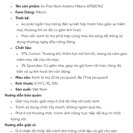
Tên sản phẩm:
Áo Polo Nam Aristino Milano APS607AZ
Form Dáng:
Milano
Thiết kế:
Áo polo ngắn tay mang đến sự kết hợp hoàn hảo giữa sự mềm
mại, thoáng khí và độ co giãn linh hoạt.
Màu sắc xanh lá mạ phối hợp cùng màu be sáng dễ dàng sử
dụng thường ngày đầy năng động
Chất liệu:
97% Cotton: Thoáng khí, thấm hút mồ hôi tốt, mang lại cảm giác
mềm mại, dễ chịu khi mặc.
3% Spandex: Co giãn nhẹ, giúp áo giữ form tốt hơn, tăng độ
bền và sự linh hoạt khi vận động.
Màu sắc:
Xanh lá mạ 22 kẻ jacquard, Be 73 kẻ jacquard
Kích thước:
S/M/L/XL/XXL
Sản xuất:
Việt Nam
Hướng dẫn bảo quản:
Giặt tay hoặc giặt máy ở chế độ nhẹ với nước lạnh.
Tránh sử dụng chất tẩy mạnh, không ngâm quá lâu.
Phơi ở nơi thoáng mát, tránh ánh nắng trực tiếp để duy trì chất
lượng vải.
Hướng dẫn giặt ủi:
Ủi ở nhiệt độ thấp để tránh làm hỏng chất liệu và giữ cho sản