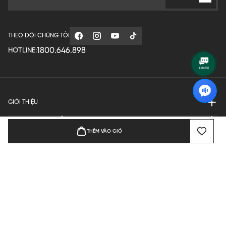
THEO DÕI CHÚNG TÔI
1800.646.898
HOTLINE:
GIỚI THIỆU
QUY ĐỊNH HOẠT ĐỘNG
THÊM VÀO GIỎ
MANUFACTURE
THANH TOÁN