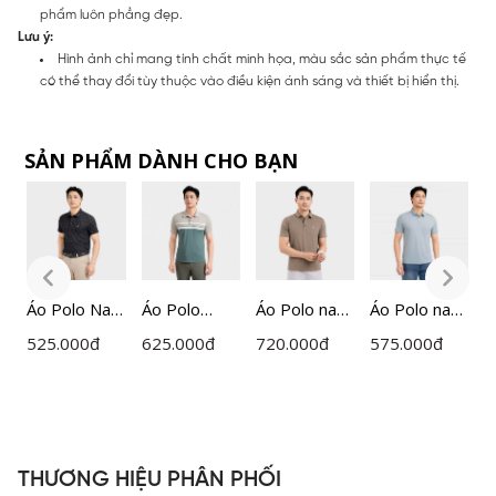
phẩm luôn phẳng đẹp.
Lưu ý:
Hình ảnh chỉ mang tính chất minh họa, màu sắc sản phẩm thực tế
có thể thay đổi tùy thuộc vào điều kiện ánh sáng và thiết bị hiển thị.
SẢN PHẨM DÀNH CHO BẠN
Áo Polo Nam
Áo Polo
Áo Polo nam
Áo Polo nam
Á
Jacquard
ngắn tay
ngắn tay
ngắn tay
n
525.000
đ
625.000
đ
720.000
đ
575.000
đ
5
Insidemen
nam
Insidemen
Insidemen
n
Regular Fit
Insidemen
Active dáng
dáng
I
P0
IPS083MAH
kẻ Jacquard
Regular Fit
Regular Fit
d
0
dáng
IPS109EDP0
IPS120MAH
R
Regular Fit
1
0
I
THƯƠNG HIỆU PHÂN PHỐI
IPS123MAH
0