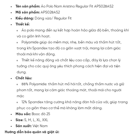
Tên sản phẩm:
Áo Polo Nam Aristino Regular Fit APS028AS2
Mã sản phẩm:
APS028AS2
Kiểu dáng:
Dáng vừa/ Regular Fit
Thiết kế:
Áo polo mang đến sự kết hợp hoàn hảo giữa độ bền, thoáng khí
và co giãn linh hoạt.
Polyamide giúp áo mềm mại, nhẹ, bền màu và thấm hút tốt,
trong khi Spandex tạo độ co giãn vượt trội, mang lại cảm giác
thoải mái khi vận động.
Thiết kế năng động và chất liệu cao cấp, đây là lựa chọn lý
tưởng cho các quý ông yêu thích phong cách hiện đại và tiện
dụng.
Chất liệu:
88% Polyamide: thấm hút mồ hôi tốt, chống thấm nước và giữ
phom tốt, mang lại cảm giác thoáng mát, thoải mái cho người
mặc
12% Spandex tăng cường khả năng đàn hồi của vải, giúp trang
phục co giãn theo cơ thể mà không làm mất dáng.
Màu sắc:
Booc đô 25
Size:
S, M, L, XL, XXL
Sản xuất:
Việt Nam
Hướng dẫn bảo quản và giặt ủi: