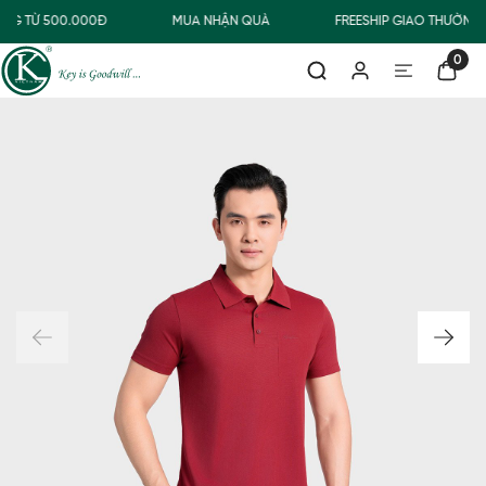
NG TỪ 500.000Đ
MUA NHẬN QUÀ
FREESHIP GIAO THƯỜNG
0