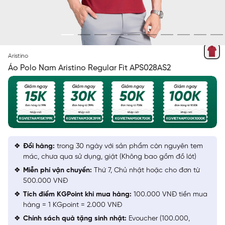
BOOC ĐÔ 25
Aristino
Áo Polo Nam Aristino Regular Fit APS028AS2
Đổi hàng:
trong 30 ngày với sản phẩm còn nguyên tem
mác, chưa qua sử dụng, giặt (Không bao gồm đồ lót)
Miễn phí vận chuyển:
Thứ 7, Chủ nhật hoặc cho đơn từ
500.000 VNĐ
Tích điểm KGPoint khi mua hàng:
100.000 VNĐ tiền mua
hàng = 1 KGpoint = 2.000 VNĐ
Chính sách quà tặng sinh nhật:
Evoucher (100.000,