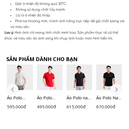
Giặt ở nhiệt độ không quá 30°C.
Không sử dụng chất tẩy mạnh.
Là/ủi ở nhiệt độ thấp.
Phơi nơi thoáng mát, tránh ánh nắng trực tiếp để giữ chất lượng vải
và màu sắc.
Lưu ý:
Hình ảnh chỉ mang tính chất minh họa. Sản phẩm thực tế có thể
khác về màu sắc do ánh sáng khi chụp ảnh hoặc màn hình hiển thị.
SẢN PHẨM DÀNH CHO BẠN
m
Áo Polo
Áo Polo
Áo Polo nam
Áo Polo Nam
Á
ngắn tay
Ngắn Tay
ngắn tay
Đen Họa
n
595.000
đ
495.000
đ
615.000
đ
670.000
đ
4
nam
Nam
Insidemen
Tiết
n
Insidemen
Insidemen
Active dáng
Insidemen
I
H0
dệt Jacquard
Regular
Regular
Active
I