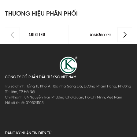
dáng
IPS212AH0
IPS117EDP0
IPS115EDP0
0
Regular Fit
1
1
THƯƠNG HIỆU PHÂN PHỐI
IPS118MAH
0
CÔNG TY CỔ PHẦN ĐẦU TƯ K&G VIỆT NAM
Trụ sở chính: Tầng 11, Khối A, Tòa nhà Sông Đà, Đường Phạm Hùng, Phường
Từ Liêm, TP Hà Nội
Chi Nhánh: 84 Nguyễn Trãi, Phường Chợ Quán, Hồ Chí Minh, Việt Nam
Mã số thuế: 0105911105
ĐĂNG KÝ NHẬN TIN ĐIỆN TỬ