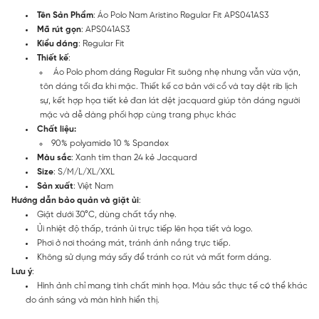
Tên Sản Phẩm
: Áo Polo Nam Aristino Regular Fit APS041AS3
Mã rút gọn
: APS041AS3
Kiểu dáng
: Regular Fit
Thiết kế
:
Áo Polo phom dáng Regular Fit suông nhẹ nhưng vẫn vừa vặn,
tôn dáng tối đa khi mặc. Thiết kế cơ bản với cổ và tay dệt rib lịch
sự, kết hợp họa tiết kẻ đan lát dệt jacquard giúp tôn dáng người
mặc và dễ dàng phối hợp cùng trang phục khác
Chất liệu:
90% polyamide 10 % Spandex
Màu sắc
: Xanh tím than 24 kẻ Jacquard
Size
: S/M/L/XL/XXL
Sản xuất
: Việt Nam
Hướng dẫn bảo quản và giặt ủi
:
Giặt dưới 30°C, dùng chất tẩy nhẹ.
Ủi nhiệt độ thấp, tránh ủi trực tiếp lên họa tiết và logo.
Phơi ở nơi thoáng mát, tránh ánh nắng trực tiếp.
Không sử dụng máy sấy để tránh co rút và mất form dáng.
Lưu ý
:
Hình ảnh chỉ mang tính chất minh họa. Màu sắc thực tế có thể khác
do ánh sáng và màn hình hiển thị.