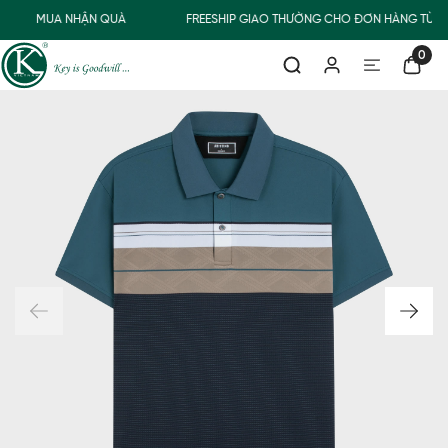
MUA NHẬN QUÀ
FREESHIP GIAO THƯỜNG CHO ĐƠN HÀNG TỪ 5
0