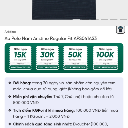
XANH TÍM THAN 24 KẺ JACQUARD
Aristino
Áo Polo Nam Aristino Regular Fit APS041AS3
Đổi hàng:
trong 30 ngày với sản phẩm còn nguyên tem
mác, chưa qua sử dụng, giặt (Không bao gồm đồ lót)
Miễn phí vận chuyển:
Thứ 7, Chủ nhật hoặc cho đơn từ
500.000 VNĐ
Tích điểm KGPoint khi mua hàng:
100.000 VNĐ tiền mua
hàng = 1 KGpoint = 2.000 VNĐ
Chính sách quà tặng sinh nhật:
Evoucher (100.000,