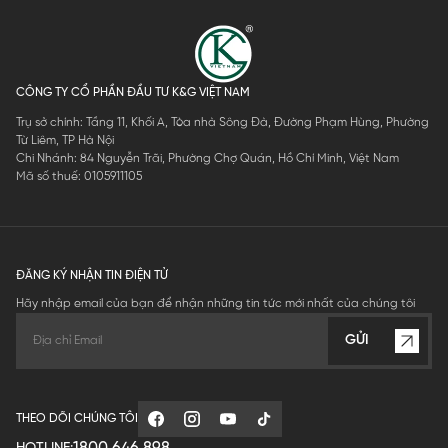
CÔNG TY CỔ PHẦN ĐẦU TƯ K&G VIỆT NAM
Trụ sở chính: Tầng 11, Khối A, Tòa nhà Sông Đà, Đường Phạm Hùng, Phường
Từ Liêm, TP Hà Nội
Chi Nhánh: 84 Nguyễn Trãi, Phường Chợ Quán, Hồ Chí Minh, Việt Nam
Mã số thuế: 0105911105
ĐĂNG KÝ NHẬN TIN ĐIỆN TỬ
Hãy nhập email của bạn để nhận những tin tức mới nhất của chúng tôi
GỬI
THEO DÕI CHÚNG TÔI