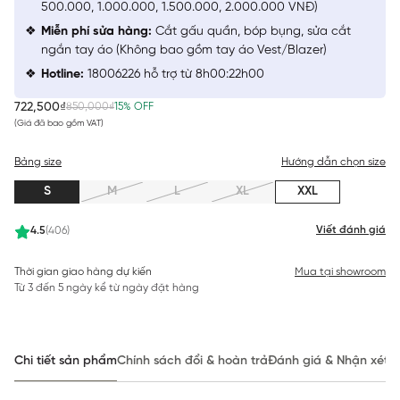
500.000, 1.000.000, 1.500.000, 2.000.000 VNĐ)
Miễn phí sửa hàng:
Cắt gấu quần, bóp bụng, sửa cắt
ngắn tay áo (Không bao gồm tay áo Vest/Blazer)
Hotline:
18006226 hỗ trợ từ 8h00:22h00
722,500₫
850,000₫
15% OFF
(Giá đã bao gồm VAT)
Bảng size
Hướng dẫn chọn size
S
M
L
XL
XXL
Viết đánh giá
4.5
(406)
Thời gian giao hàng dự kiến
Mua tại showroom
Từ 3 đến 5 ngày kể từ ngày đặt hàng
Chi tiết sản phẩm
Chính sách đổi & hoàn trả
Đánh giá & Nhận xét