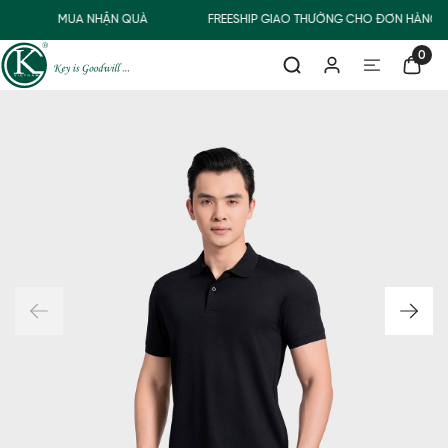
MUA NHẬN QUÀ
FREESHIP GIAO THƯỜNG CHO ĐƠN HÀNG T
0