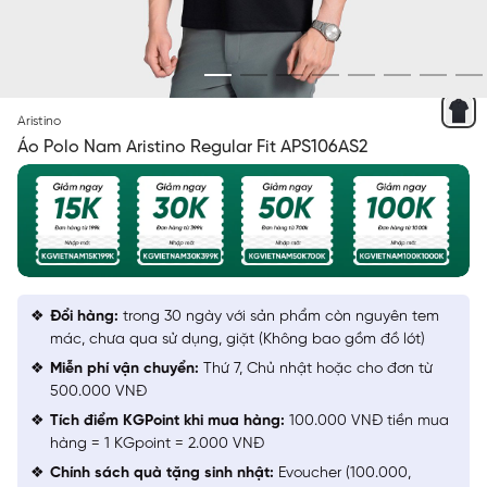
ĐEN 01 JACQUARD HỌA TIẾT
Aristino
Áo Polo Nam Aristino Regular Fit APS106AS2
Đổi hàng:
trong 30 ngày với sản phẩm còn nguyên tem
mác, chưa qua sử dụng, giặt (Không bao gồm đồ lót)
Miễn phí vận chuyển:
Thứ 7, Chủ nhật hoặc cho đơn từ
500.000 VNĐ
Tích điểm KGPoint khi mua hàng:
100.000 VNĐ tiền mua
hàng = 1 KGpoint = 2.000 VNĐ
Chính sách quà tặng sinh nhật:
Evoucher (100.000,