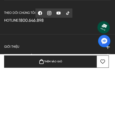
THEO DÕI CHÚNG TÔI
1800.646.898
HOTLINE:
GIỚI THIỆU
QUY ĐỊNH HOẠT ĐỘNG
THÊM VÀO GIỎ
MANUFACTURE
THANH TOÁN