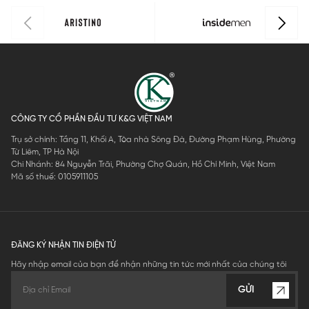
0
CÔNG TY CỔ PHẦN ĐẦU TƯ K&G VIỆT NAM
Trụ sở chính: Tầng 11, Khối A, Tòa nhà Sông Đà, Đường Phạm Hùng, Phường
Từ Liêm, TP Hà Nội
Chi Nhánh: 84 Nguyễn Trãi, Phường Chợ Quán, Hồ Chí Minh, Việt Nam
Mã số thuế: 0105911105
ĐĂNG KÝ NHẬN TIN ĐIỆN TỬ
Hãy nhập email của bạn để nhận những tin tức mới nhất của chúng tôi
GỬI