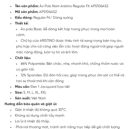
Tên sản phẩm:
Áo Polo Nam Aristino Regular Fit APS106AS2
Mã sản phẩm:
APS106AS2
Kiểu dáng:
Regular Fit/ Dáng suông
Thiết kế:
Áo polo Basic dễ dàng kết hợp trang phục trong mọi hoàn
cảnh.
Chữ ký của ARISTINO được thêu tinh tế sang trọng bên tay áo,
phù hợp cho cả công việc lẫn các hoạt động ngoài trời giúp người
mặc năng động, luôn tự tin và lịch lãm.
Chất liệu:
88% Polyamide: Bền chắc, nhẹ, nhanh khô, chống thấm nước và
co giãn tốt.
12% Spandex: Độ đàn hồi cao, giúp trang phục ôm sát cơ thể và
tạo sự thoải mái khi vận động.
Màu sắc:
Đen 1 Jacquard họa tiết
Size:
S, M, L, XL, XXL
Sản xuất:
Việt Nam
Hướng dẫn bảo quản và giặt ủi:
Giặt ở nhiệt độ không quá 30°C.
Không sử dụng chất tẩy mạnh.
Là/ủi ở nhiệt độ thấp.
Phơi nơi thoáng mát, tránh ánh nắng trực tiếp để giữ chất lượng