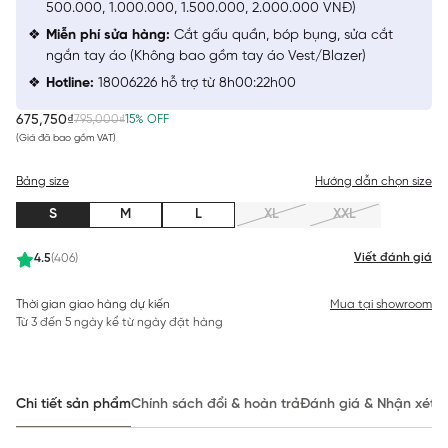
500.000, 1.000.000, 1.500.000, 2.000.000 VNĐ)
Miễn phí sửa hàng:
Cắt gấu quần, bóp bụng, sửa cắt
ngắn tay áo (Không bao gồm tay áo Vest/Blazer)
Hotline:
18006226 hỗ trợ từ 8h00:22h00
675,750₫
795,000₫
15% OFF
(Giá đã bao gồm VAT)
Bảng size
Hướng dẫn chọn size
S
M
L
XL
XXL
Viết đánh giá
4.5
(406)
Thời gian giao hàng dự kiến
Mua tại showroom
Từ 3 đến 5 ngày kể từ ngày đặt hàng
Chi tiết sản phẩm
Chính sách đổi & hoàn trả
Đánh giá & Nhận xét