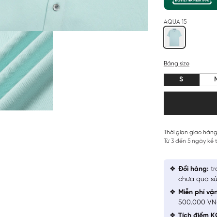
AQUA 15
Bảng size
S
Thời gian giao hàng
Từ 3 đến 5 ngày kể
Đổi hàng:
tr
chưa qua sử
Miễn phí vậ
500.000 V
Tích điểm K