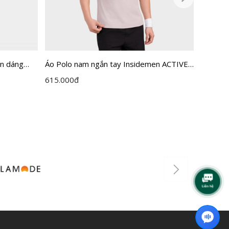
en dáng
Áo Polo nam ngắn tay Insidemen ACTIVE
Áo Polo
IPS112EDP01
dáng R
615.000
đ
590.00