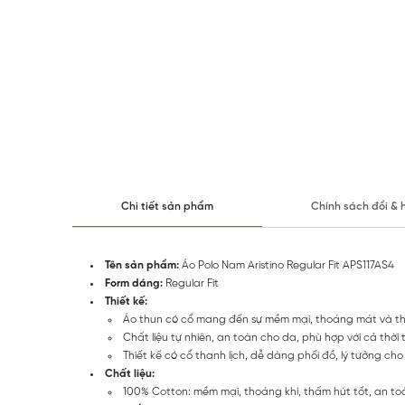
Chi tiết sản phẩm
Chính sách đổi & 
Tên sản phẩm:
Áo Polo Nam Aristino Regular Fit APS117AS4
Form dáng:
Regular Fit
Thiết kế:
Áo thun có cổ mang đến sự mềm mại, thoáng mát và thấ
Chất liệu tự nhiên, an toàn cho da, phù hợp với cả thời 
Thiết kế có cổ thanh lịch, dễ dàng phối đồ, lý tưởng ch
Chất liệu:
100% Cotton: mềm mại, thoáng khí, thấm hút tốt, an to