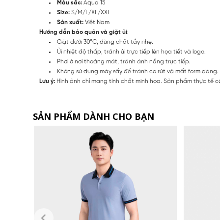
Màu sắc:
Aqua 15
Size:
S/M/L/XL/XXL
Sản xuất:
Việt Nam
Hướng dẫn bảo quản và giặt ủi
:
Giặt dưới 30°C, dùng chất tẩy nhẹ.
Ủi nhiệt độ thấp, tránh ủi trực tiếp lên họa tiết và logo.
Phơi ở nơi thoáng mát, tránh ánh nắng trực tiếp.
Không sử dụng máy sấy để tránh co rút và mất form dáng.
Lưu ý:
Hình ảnh chỉ mang tính chất minh họa. Sản phẩm thực tế có
SẢN PHẨM DÀNH CHO BẠN