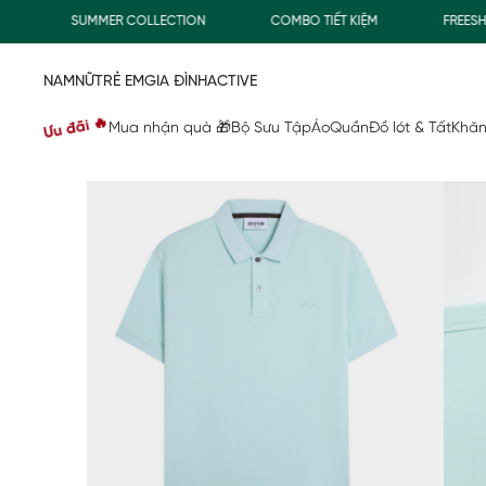
SUMMER COLLECTION
COMBO TIẾT KIỆM
FREESHIP 
NAM
NỮ
TRẺ EM
GIA ĐÌNH
ACTIVE
Ưu đãi 🔥
Mua nhận quà 🎁
Bộ Sưu Tập
Áo
Quần
Đồ lót & Tất
Khăn