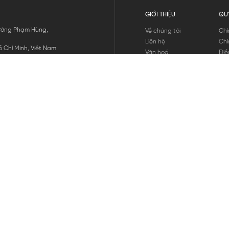
GIỚI THIỆU
QU
 Đường Phạm Hùng,
Về chúng tôi
Chí
Liên hệ
Chí
 Chí Minh, Việt Nam
Văn hoá
Điề
Tuyển dụng
Chí
Tin tức
Thô
Hư
Chí
THANH TOÁN
chúng tôi
GỬI
1800.646.898
HOTLINE: