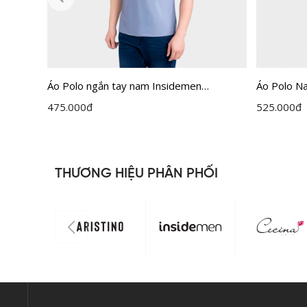
ctive
Áo Polo ngắn tay nam Insidemen
Áo Polo N
IPS035MAH0
Fit IPS08
475.000
đ
525.000
đ
THƯƠNG HIỆU PHÂN PHỐI