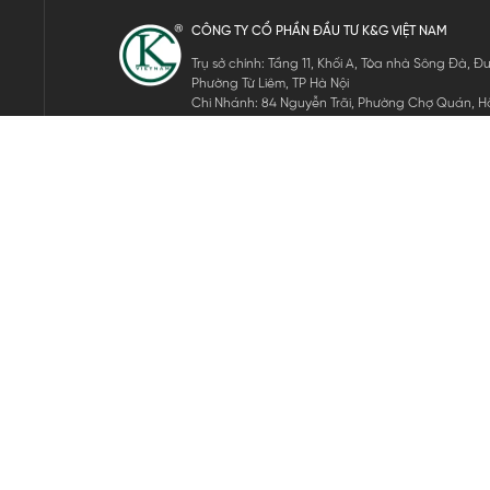
CÔNG TY CỔ PHẦN ĐẦU TƯ K&G VIỆT NAM
Trụ sở chính: Tầng 11, Khối A, Tòa nhà Sông Đà,
Phường Từ Liêm, TP Hà Nội
Chi Nhánh: 84 Nguyễn Trãi, Phường Chợ Quán, Hồ
Mã số thuế: 0105911105
ĐĂNG KÝ NHẬN TIN ĐIỆN TỬ
Hãy nhập email của bạn để nhận những tin tức mới nhất của 
THEO DÕI CHÚNG TÔI