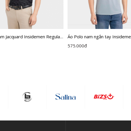
am Jacquard Insidemen Regular
Áo Polo nam ngắn tay Insidem
3MAH0
Regular Fit IPS120MAH0
575.000
đ