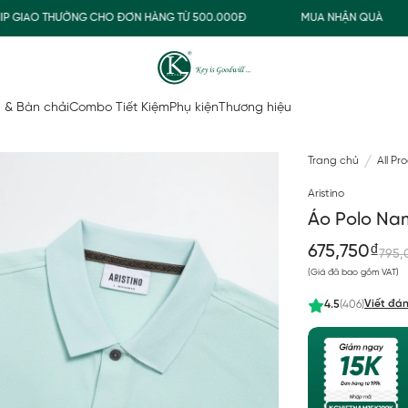
GIAO THƯỜNG CHO ĐƠN HÀNG TỪ 500.000Đ
MUA NHẬN QUÀ
 & Bàn chải
Combo Tiết Kiệm
Phụ kiện
Thương hiệu
Trang chủ
All Pr
Aristino
Áo Polo Nam
675,750₫
795,
(Giá đã bao gồm VAT)
Viết đán
4.5
(406)