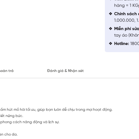
hàng = 1 KG
Chính sách 
1.000.000, 
Miễn phí sử
tay áo (Khô
Hotline:
1800
hoàn trả
Đánh giá & Nhận xét
m hút mồ hôi tối ưu, giúp bạn luôn dễ chịu trong mọi hoạt động.
tiết nóng bức.
o phong cách năng động và lịch sự.
àn cho da.