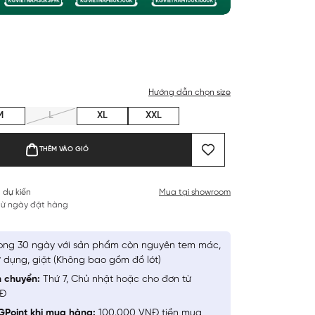
Hướng dẫn chọn size
M
L
XL
XXL
THÊM VÀO GIỎ
 dự kiến
Mua tại showroom
 từ ngày đặt hàng
ong 30 ngày với sản phẩm còn nguyên tem mác,
 dụng, giặt (Không bao gồm đồ lót)
n chuyển:
Thứ 7, Chủ nhật hoặc cho đơn từ
NĐ
GPoint khi mua hàng:
100.000 VNĐ tiền mua