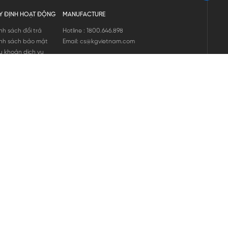
Y ĐỊNH HOẠT ĐỘNG
MANUFACTURE
nh sách đổi trả
Hotline : 1800.646.898
nh sách bảo mật
Email: cs@kgvietnam.com
u khoản dịch vụ
nh sách bảo hành
ng tin hàng hóa
ớng dẫn mua hàng
nh sách vận chuyển