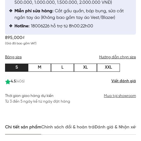
500.000, 1.000.000, 1.500.000, 2.000.000 VNĐ)
Miễn phí sửa hàng:
Cắt gấu quần, bóp bụng, sửa cắt
ngắn tay áo (Không bao gồm tay áo Vest/Blazer)
Hotline:
18006226 hỗ trợ từ 8h00:22h00
895,000₫
(Giá đã bao gồm VAT)
Bảng size
Hướng dẫn chọn size
S
M
L
XL
XXL
Viết đánh giá
4.5
(406)
Thời gian giao hàng dự kiến
Mua tại showroom
Từ 3 đến 5 ngày kể từ ngày đặt hàng
Chi tiết sản phẩm
Chính sách đổi & hoàn trả
Đánh giá & Nhận xét