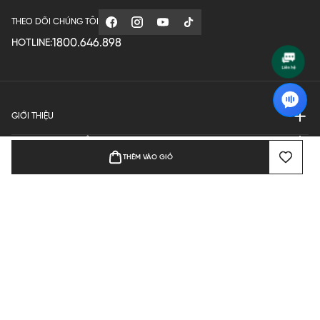
THEO DÕI CHÚNG TÔI
1800.646.898
HOTLINE:
GIỚI THIỆU
QUY ĐỊNH HOẠT ĐỘNG
THÊM VÀO GIỎ
MANUFACTURE
THANH TOÁN
Bản quyền © 2024 KGVIETNAM