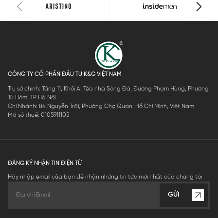
CÔNG TY CỔ PHẦN ĐẦU TƯ K&G VIỆT NAM
Trụ sở chính: Tầng 11, Khối A, Tòa nhà Sông Đà, Đường Phạm Hùng, Phường
Từ Liêm, TP Hà Nội
Chi Nhánh: 84 Nguyễn Trãi, Phường Chợ Quán, Hồ Chí Minh, Việt Nam
Mã số thuế: 0105911105
ĐĂNG KÝ NHẬN TIN ĐIỆN TỬ
Hãy nhập email của bạn để nhận những tin tức mới nhất của chúng tôi
GỬI