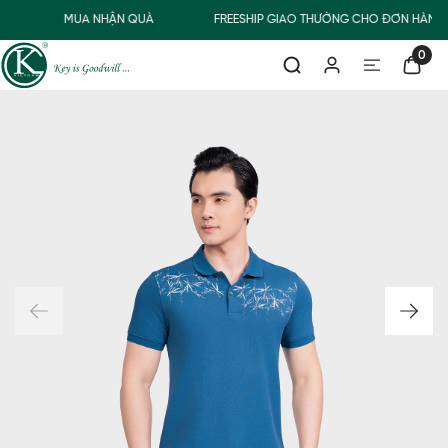
MUA NHẬN QUÀ
FREESHIP GIAO THƯỜNG CHO ĐƠN HÀNG 
0