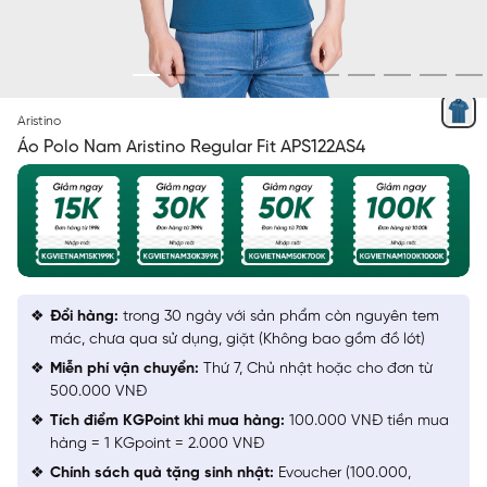
XANH CỔ VỊT 10 IN
Aristino
Áo Polo Nam Aristino Regular Fit APS122AS4
Đổi hàng:
trong 30 ngày với sản phẩm còn nguyên tem
mác, chưa qua sử dụng, giặt (Không bao gồm đồ lót)
Miễn phí vận chuyển:
Thứ 7, Chủ nhật hoặc cho đơn từ
500.000 VNĐ
Tích điểm KGPoint khi mua hàng:
100.000 VNĐ tiền mua
hàng = 1 KGpoint = 2.000 VNĐ
Chính sách quà tặng sinh nhật:
Evoucher (100.000,