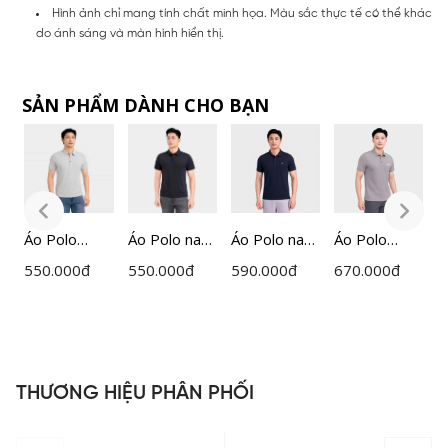
Hình ảnh chỉ mang tính chất minh họa. Màu sắc thực tế có thể khác
do ánh sáng và màn hình hiển thị.
SẢN PHẨM DÀNH CHO BẠN
Áo Polo
Áo Polo nam
Áo Polo nam
Áo Polo
Á
ngắn tay
ngắn tay cổ
ngắn tay
ngắn tay
n
550.000
đ
550.000
đ
590.000
đ
670.000
đ
5
nam
dán
Insidemen
nam
n
Insidemen
Insidemen
Active dáng
Insidemen
I
P0
dệt Jacquard
dệt Jacquard
Regular
Active dáng
d
cổ dán cao
vân chìm
IPS111EDP0
Regular Fit
d
cấp dáng
IPS122MAH
1
IPS115EDP0
R
Regular Fit
0
1
I
THƯƠNG HIỆU PHÂN PHỐI
IPS121MAH
0
0