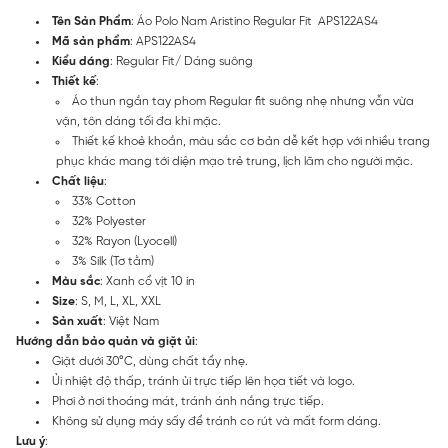
Tên Sản Phẩm
: Áo Polo Nam Aristino Regular Fit APS122AS4
Mã sản phẩm
: APS122AS4
Kiểu dáng
: Regular Fit/ Dáng suông
Thiết kế
:
Áo thun ngắn tay phom Regular fit suông nhẹ nhưng vẫn vừa
vặn, tôn dáng tối đa khi mặc.
Thiết kế khoẻ khoắn, màu sắc cơ bản dễ kết hợp với nhiều trang
phục khác mang tới diện mạo trẻ trung, lịch lãm cho người mặc.
Chất liệu
:
33% Cotton
32% Polyester
32% Rayon (Lyocell)
3% Silk (Tơ tằm)
Màu sắc
: Xanh cổ vịt 10 in
Size
: S, M, L, XL, XXL
Sản xuất
: Việt Nam
Hướng dẫn bảo quản và giặt ủi
:
Giặt dưới 30°C, dùng chất tẩy nhẹ.
Ủi nhiệt độ thấp, tránh ủi trực tiếp lên họa tiết và logo.
Phơi ở nơi thoáng mát, tránh ánh nắng trực tiếp.
Không sử dụng máy sấy để tránh co rút và mất form dáng.
Lưu ý
: