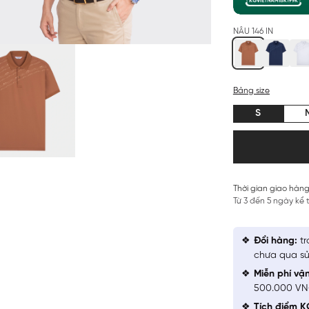
NÂU 146 IN
Bảng size
S
Thời gian giao hàng
Từ 3 đến 5 ngày kể
Đổi hàng:
tr
chưa qua sử
Miễn phí vậ
500.000 V
Tích điểm K