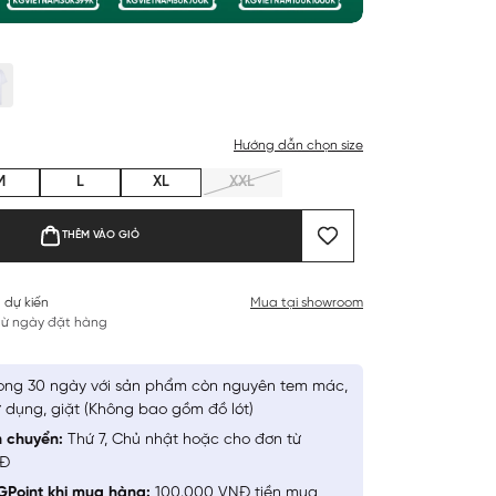
Hướng dẫn chọn size
M
L
XL
XXL
THÊM VÀO GIỎ
 dự kiến
Mua tại showroom
 từ ngày đặt hàng
ong 30 ngày với sản phẩm còn nguyên tem mác,
 dụng, giặt (Không bao gồm đồ lót)
n chuyển:
Thứ 7, Chủ nhật hoặc cho đơn từ
NĐ
GPoint khi mua hàng:
100.000 VNĐ tiền mua