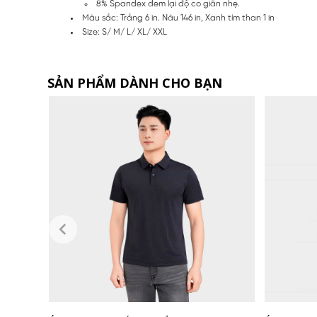
8% Spandex đem lại độ co giãn nhẹ.
Màu sắc: Trắng 6 in. Nâu 146 in, Xanh tím than 1 in
Size: S/ M/ L/ XL/ XXL
SẢN PHẨM DÀNH CHO BẠN