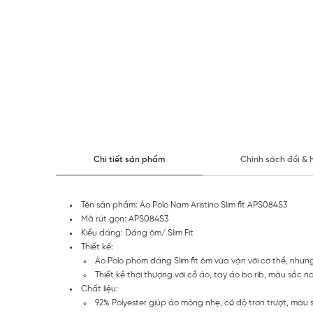
Chi tiết sản phẩm
Chính sách đổi & 
Tên sản phẩm: Áo Polo Nam Aristino Slim fit APS084S3
Mã rút gọn: APS084S3
Kiểu dáng: Dáng ôm/ Slim Fit
Thiết kế:
Áo Polo phom dáng Slim fit ôm vừa vặn với cơ thể, nhưng
Thiết kế thời thượng với cổ áo, tay áo bo rib, màu sắc 
Chất liệu:
92% Polyester giúp áo mỏng nhẹ, có độ trơn trượt, màu s