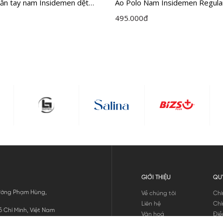
gắn tay nam Insidemen dệt
Áo Polo Nam Insidemen Regula
ổ dán cao cấp dáng Regular Fit
IPS071S2
495.000
đ
AH0
GIỚI THIỆU
QU
 Đường Phạm Hùng,
Về chúng tôi
Chí
Liên hệ
Chí
 Chí Minh, Việt Nam
Văn hoá
Điề