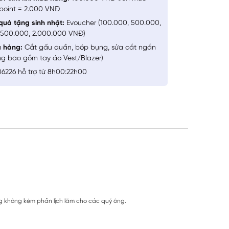
point = 2.000 VNĐ
quà tặng sinh nhật:
Evoucher (100.000, 500.000,
1.500.000, 2.000.000 VNĐ)
a hàng:
Cắt gấu quần, bóp bụng, sửa cắt ngắn
ng bao gồm tay áo Vest/Blazer)
6226 hỗ trợ từ 8h00:22h00
hưng không kém phần lịch lãm cho các quý ông.