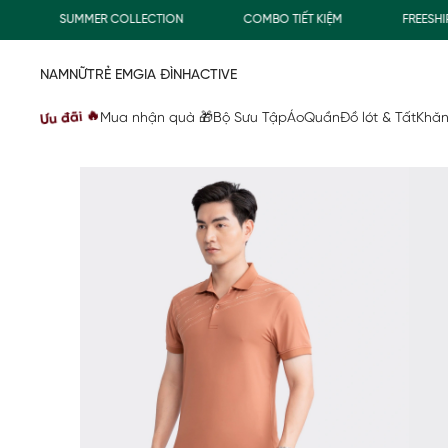
SUMMER COLLECTION
COMBO TIẾT KIỆM
FREESHIP G
NAM
NỮ
TRẺ EM
GIA ĐÌNH
ACTIVE
Ưu đãi 🔥
Mua nhận quà 🎁
Bộ Sưu Tập
Áo
Quần
Đồ lót & Tất
Khăn