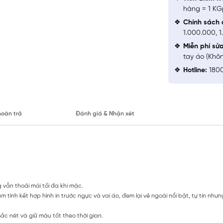
hàng = 1 KG
Chính sách 
1.000.000, 
Miễn phí sử
tay áo (Khô
Hotline:
1800
hoàn trả
Đánh giá & Nhận xét
 vẫn thoải mái tối đa khi mặc.
nam tính kết hợp hình in trước ngực và vai áo, đem lại vẻ ngoài nổi bật, tự tin n
ắc nét và giữ màu tốt theo thời gian.