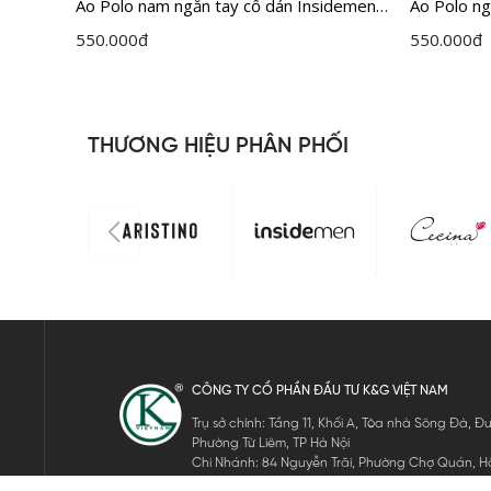
 Active
Áo Polo nam ngắn tay cổ dán Insidemen
Áo Polo n
dệt Jacquard vân chìm IPS122MAH0
Jacquard c
550.000
đ
550.000
đ
IPS121M
THƯƠNG HIỆU PHÂN PHỐI
CÔNG TY CỔ PHẦN ĐẦU TƯ K&G VIỆT NAM
Trụ sở chính: Tầng 11, Khối A, Tòa nhà Sông Đà,
Phường Từ Liêm, TP Hà Nội
Chi Nhánh: 84 Nguyễn Trãi, Phường Chợ Quán, Hồ
Mã số thuế: 0105911105