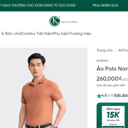
IAO THƯỜNG CHO ĐƠN HÀNG TỪ 500.000Đ
MUA NHẬN QUÀ
 & Bàn chải
Combo Tiết Kiệm
Phụ kiện
Thương hiệu
Trang chủ
All Pr
Aristino
Áo Polo Nam
260,000₫
65
(Giá đã bao gồm VAT)
Viết đán
4.5
(406)