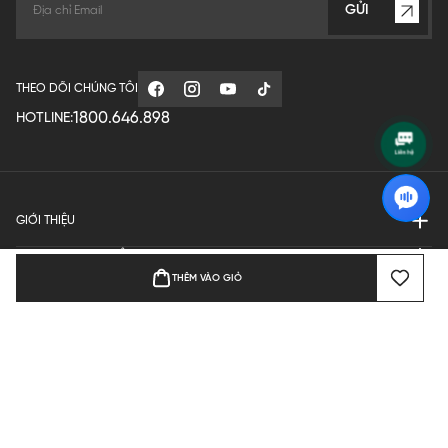
GỬI
THEO DÕI CHÚNG TÔI
1800.646.898
HOTLINE:
GIỚI THIỆU
QUY ĐỊNH HOẠT ĐỘNG
THÊM VÀO GIỎ
MANUFACTURE
THANH TOÁN