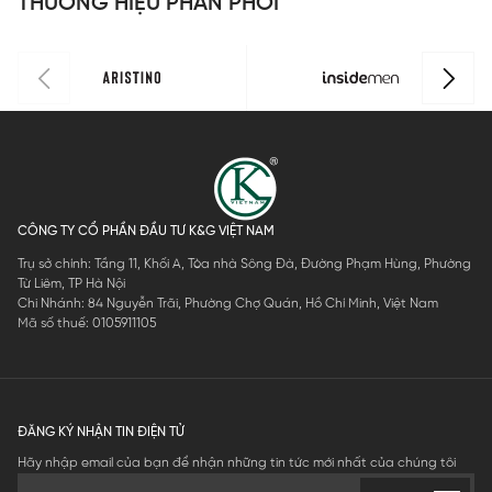
THƯƠNG HIỆU PHÂN PHỐI
CÔNG TY CỔ PHẦN ĐẦU TƯ K&G VIỆT NAM
Trụ sở chính: Tầng 11, Khối A, Tòa nhà Sông Đà, Đường Phạm Hùng, Phường
Từ Liêm, TP Hà Nội
Chi Nhánh: 84 Nguyễn Trãi, Phường Chợ Quán, Hồ Chí Minh, Việt Nam
Mã số thuế: 0105911105
ĐĂNG KÝ NHẬN TIN ĐIỆN TỬ
Hãy nhập email của bạn để nhận những tin tức mới nhất của chúng tôi