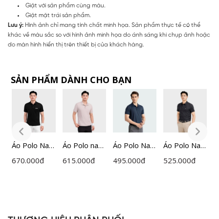
Giặt với sản phẩm cùng màu.
Giặt mặt trái sản phẩm.
Lưu ý:
Hình ảnh chỉ mang tính chất minh họa. Sản phẩm thực tế có thể
khác về màu sắc so với hình ảnh minh họa do ánh sáng khi chụp ảnh hoặc
do màn hình hiển thị trên thiết bị của khách hàng.
SẢN PHẨM DÀNH CHO BẠN
am
Áo Polo Nam
Áo Polo nam
Áo Polo Nam
Áo Polo Nam
Á
Đen Họa
ngắn tay
Insidemen
Jacquard
n
670.000
đ
615.000
đ
495.000
đ
525.000
đ
5
Tiết
Insidemen
Regular Fit
Insidemen
I
Insidemen
ACTIVE
IPS055S3
Regular Fit
d
Active
IPS112EDP0
IPS083MAH
R
P0
IPS115EDP0
1
0
I
1
0