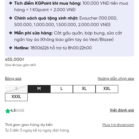
Tích điểm KGPoint khi mua hàng:
100.000 VNĐ tiền mua
hàng = 1 KGpoint = 2.000 VNĐ
Chính sách quà tặng sinh nhật:
Evoucher (100.000,
500.000, 1.000.000, 1.500.000, 2.000.000 VNĐ)
Miễn phí sửa hàng:
Cắt gấu quần, bóp bụng, sửa cắt
ngắn tay áo (Không bao gồm tay áo Vest/Blazer)
Hotline:
18006226 hỗ trợ từ 8h00:22h00
455,000₫
(Giá đã bao gồm VAT)
Bảng size
Hướng dẫn chọn size
S
M
L
XL
XXL
XXXL
Viết đánh giá
4.5
(406)
Thời gian giao hàng dự kiến
Mua tại showroom
Từ 3 đến 5 ngày kể từ ngày đặt hàng