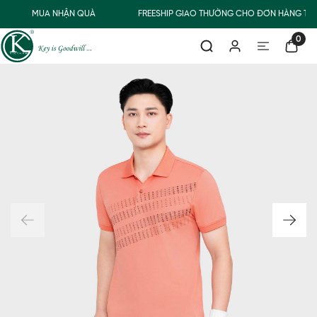
MUA NHẬN QUÀ
FREESHIP GIAO THƯỜNG CHO ĐƠN HÀNG TỪ 
0