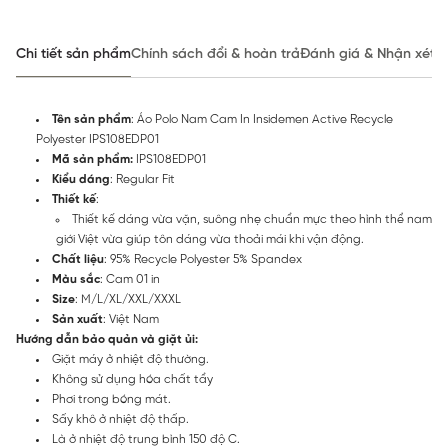
Chi tiết sản phẩm
Chính sách đổi & hoàn trả
Đánh giá & Nhận xét
Tên sản phẩm
: Áo Polo Nam Cam In Insidemen Active Recycle
Polyester IPS108EDP01
Mã sản phẩm:
IPS108EDP01
Kiểu dáng
: Regular Fit
Thiết kế
:
Thiết kế dáng vừa vặn, suông nhẹ chuẩn mực theo hình thể nam
giới Việt vừa giúp tôn dáng vừa thoải mái khi vận động.
Chất liệu
: 95% Recycle Polyester 5% Spandex
Màu sắc
: Cam 01 in
Size
: M/L/XL/XXL/XXXL
Sản xuất
: Việt Nam
Hướng dẫn bảo quản và giặt ủi:
Giặt máy ở nhiệt độ thường.
Không sử dụng hóa chất tẩy
Phơi trong bóng mát.
Sấy khô ở nhiệt độ thấp.
Là ở nhiệt độ trung bình 150 độ C.