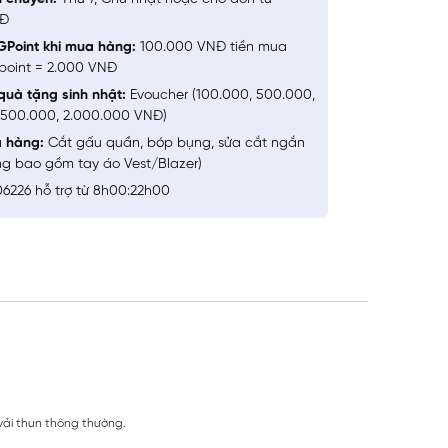
NĐ
GPoint khi mua hàng:
100.000 VNĐ tiền mua
point = 2.000 VNĐ
quà tặng sinh nhật:
Evoucher (100.000, 500.000,
1.500.000, 2.000.000 VNĐ)
a hàng:
Cắt gấu quần, bóp bụng, sửa cắt ngắn
ng bao gồm tay áo Vest/Blazer)
6226 hỗ trợ từ 8h00:22h00
 vải thun thông thường.