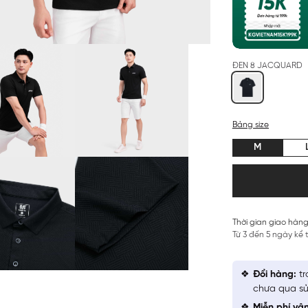
ĐEN 8 JACQUARD
Bảng size
M
Thời gian giao hàng
Từ 3 đến 5 ngày kể
Đổi hàng:
tr
chưa qua sử
Miễn phí vậ