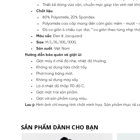
Thiết kế dáng vừa vặn, chuẩn mực giúp tôn vinh nét k
Chất liệu
:
80% Polyamide, 20% Spandex
Polyamide cao cấp mang đến cảm giác mềm - mượt - mịn
Độ co giãn 4 chiều cực đại, ""co giãn theo từng nhịp th
Màu sắc
: Đen 8 Jacquard
Size
: M/L/XL/XXL/XXXL
Sản xuất
: Việt Nam
Hướng dẫn bảo quản và giặt ủi:
Giặt máy ở chế độ nhẹ, nhiệt độ thường.
Không sử dụng hóa chất tẩy.
Phơi trong bóng mát.
Không sử dụng máy sấy.
Là ở nhiệt độ thấp 110 độ C.
Giặt mặt trái sản phẩm.
Giặt với sản phẩm cùng màu.
Lưu ý:
Hình ảnh chỉ mang tính chất minh họa. Sản phẩm thực tế có
SẢN PHẨM DÀNH CHO BẠN