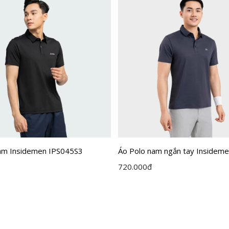
am Insidemen IPS045S3
Áo Polo nam ngắn tay Insideme
dáng Regular Fit IPS109EDP01
720.000
đ