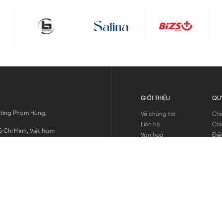
GIỚI THIỆU
QU
 Đường Phạm Hùng,
Về chúng tôi
Chí
Liên hệ
Chí
 Chí Minh, Việt Nam
Văn hoá
Điề
Tuyển dụng
Chí
Tin tức
Thô
Hư
Chí
THANH TOÁN
chúng tôi
GỬI