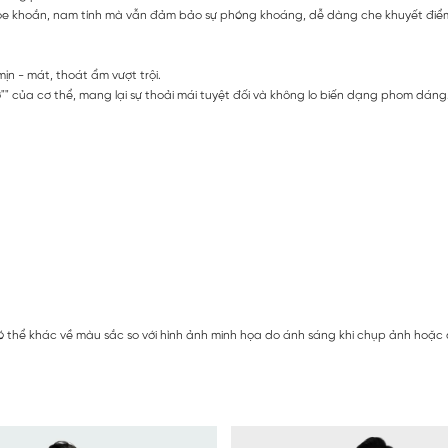
hỏe khoắn, nam tính mà vẫn đảm bảo sự phóng khoáng, dễ dàng che khuyết điểm
 - mát, thoát ẩm vượt trội.
ở"" của cơ thể, mang lại sự thoải mái tuyệt đối và không lo biến dạng phom dáng
 thể khác về màu sắc so với hình ảnh minh họa do ánh sáng khi chụp ảnh hoặc do