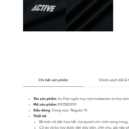
Chi tiết sản phẩm
Chính sách đổi & 
Tên sản phẩm
: Áo Polo ngắn tay nam Insidemen Active dáng
Mã sản phẩm:
IPS115EDP01
Kiểu dáng
: Dáng vừa/ Regular Fit
Thiết kế
:
Bề mặt vải dệt họa tiết Jacquard vân chìm sang trọng, 
Cổ áo và bo tay được dệt dày dặn, chỉn chu, giữ nếp p