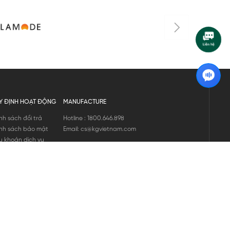
Y ĐỊNH HOẠT ĐỘNG
MANUFACTURE
nh sách đổi trả
Hotline : 1800.646.898
nh sách bảo mật
Email: cs@kgvietnam.com
u khoản dịch vụ
nh sách bảo hành
ng tin hàng hóa
ớng dẫn mua hàng
nh sách vận chuyển