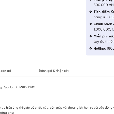
500.000 V
Tích điểm K
hàng = 1 KG
Chính sách 
1.000.000, 
Miễn phí sử
tay áo (Khô
Hotline:
1800
hoàn trả
Đánh giá & Nhận xét
 Regular Fit IPS115EDP01
tạo hiệu ứng thị giác có chiều sâu, còn giúp vải thoáng khí hơn so với các dòng
hẳng phiu.