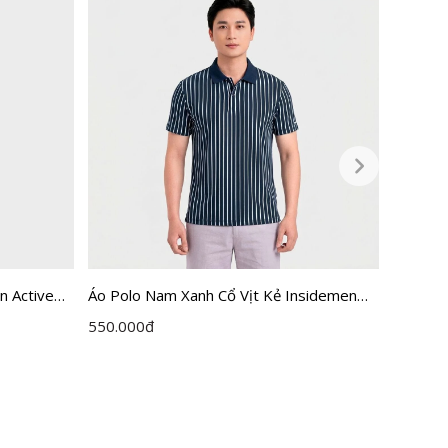
n Active
Áo Polo Nam Xanh Cổ Vịt Kẻ Insidemen
Áo Polo
Active IPS116EDP01
IPS112
550.000
đ
615.00