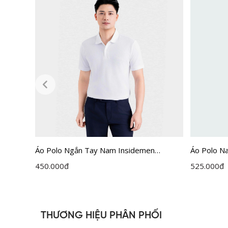
emen
Áo Polo Ngắn Tay Nam Insidemen
Áo Polo N
Regular IPS215AH0
450.000
đ
525.000
đ
THƯƠNG HIỆU PHÂN PHỐI