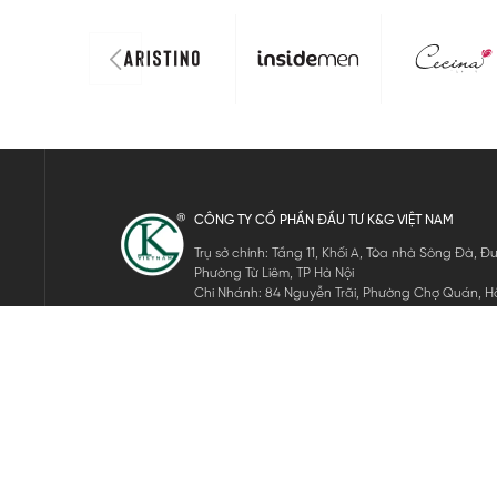
CÔNG TY CỔ PHẦN ĐẦU TƯ K&G VIỆT NAM
Trụ sở chính: Tầng 11, Khối A, Tòa nhà Sông Đà,
Phường Từ Liêm, TP Hà Nội
Chi Nhánh: 84 Nguyễn Trãi, Phường Chợ Quán, Hồ
Mã số thuế: 0105911105
ĐĂNG KÝ NHẬN TIN ĐIỆN TỬ
Hãy nhập email của bạn để nhận những tin tức mới nhất của 