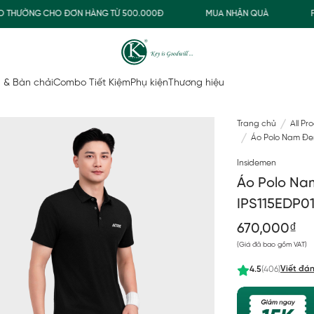
HƯỜNG CHO ĐƠN HÀNG TỪ 500.000Đ
MUA NHẬN QUÀ
FREES
 & Bàn chải
Combo Tiết Kiệm
Phụ kiện
Thương hiệu
Trang chủ
All Pr
Áo Polo Nam Đen
Insidemen
Áo Polo Nam
IPS115EDP0
670,000₫
(Giá đã bao gồm VAT)
Viết đán
4.5
(406)