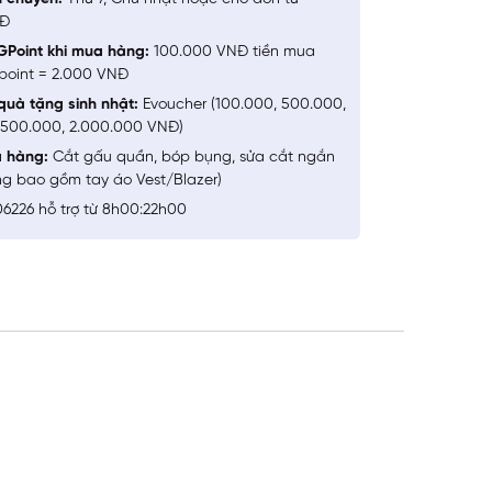
NĐ
GPoint khi mua hàng:
100.000 VNĐ tiền mua
point = 2.000 VNĐ
quà tặng sinh nhật:
Evoucher (100.000, 500.000,
1.500.000, 2.000.000 VNĐ)
a hàng:
Cắt gấu quần, bóp bụng, sửa cắt ngắn
ng bao gồm tay áo Vest/Blazer)
6226 hỗ trợ từ 8h00:22h00