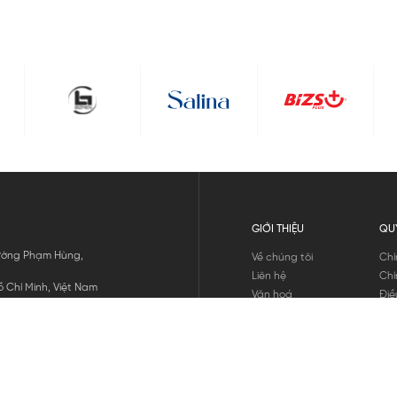
GIỚI THIỆU
QU
 Đường Phạm Hùng,
Về chúng tôi
Chí
Liên hệ
Chí
 Chí Minh, Việt Nam
Văn hoá
Điề
Tuyển dụng
Chí
Tin tức
Thô
Hư
Chí
THANH TOÁN