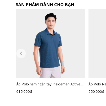
SẢN PHẨM DÀNH CHO BẠN
ACTIVE
Áo Polo nam ngắn tay Insidemen Active
Áo Polo N
dáng Regular IPS117EDP01
IPS116ED
615.000
đ
550.000
đ