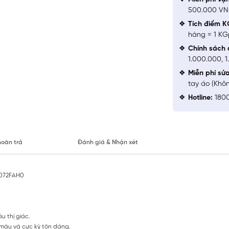
500.000 V
Tích điểm K
hàng = 1 KG
Chính sách 
1.000.000, 
Miễn phí sử
tay áo (Khô
Hotline:
1800
hoàn trả
Đánh giá & Nhận xét
S072FAH0
u thị giác.
 màu và cực kỳ tôn dáng.