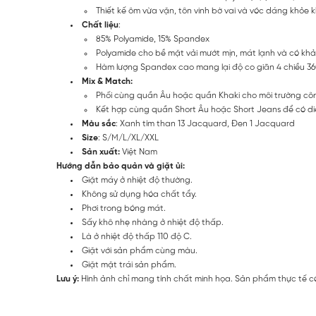
Thiết kế ôm vừa vặn, tôn vinh bờ vai và vóc dáng khỏe 
Chất liệu
:
85% Polyamide, 15% Spandex
Polyamide cho bề mặt vải mướt mịn, mát lạnh và có kh
Hàm lượng Spandex cao mang lại độ co giãn 4 chiều 360
Mix & Match:
Phối cùng quần Âu hoặc quần Khaki cho môi trường côn
Kết hợp cùng quần Short Âu hoặc Short Jeans để có di
Màu sắc
: Xanh tím than 13 Jacquard, Đen 1 Jacquard
Size
: S/M/L/XL/XXL
Sản xuất:
Việt Nam
Hướng dẫn bảo quản và giặt ủi:
Giặt máy ở nhiệt độ thường.
Không sử dụng hóa chất tẩy.
Phơi trong bóng mát.
Sấy khô nhẹ nhàng ở nhiệt độ thấp.
Là ở nhiệt độ thấp 110 độ C.
Giặt với sản phẩm cùng màu.
Giặt mặt trái sản phẩm.
Lưu ý:
Hình ảnh chỉ mang tính chất minh họa. Sản phẩm thực tế có