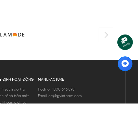
Y ĐỊNH HOẠT ĐỘNG
MANUFACTURE
nh sách đổi trả
Hotline : 1800.646.898
nh sách bảo mật
Email: cs@kgvietnam.com
u khoản dịch vụ
nh sách bảo hành
ng tin hàng hóa
ớng dẫn mua hàng
nh sách vận chuyển