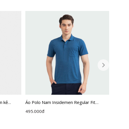
n kẻ
Áo Polo Nam Insidemen Regular Fit
Áo Polo
S123MAH0
IPS056S3
Active
495.000
đ
550.00