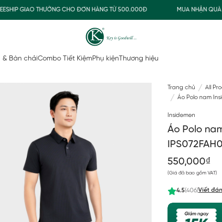
IP GIAO THƯỜNG CHO ĐƠN HÀNG TỪ 500.000Đ
MUA NHẬN QUÀ
 & Bàn chải
Combo Tiết Kiệm
Phụ kiện
Thương hiệu
Trang chủ
All Pr
Áo Polo nam Ins
Insidemen
Áo Polo nam
IPS072FAH
550,000₫
(Giá đã bao gồm VAT)
Viết đán
4.5
(406)