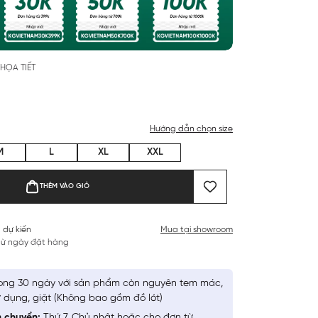
HỌA TIẾT
Hướng dẫn chọn size
M
L
XL
XXL
THÊM VÀO GIỎ
 dự kiến
Mua tại showroom
 từ ngày đặt hàng
ong 30 ngày với sản phẩm còn nguyên tem mác,
 dụng, giặt (Không bao gồm đồ lót)
n chuyển:
Thứ 7, Chủ nhật hoặc cho đơn từ