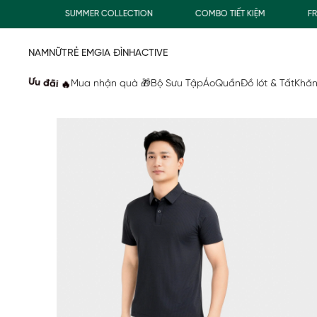
Đ
SUMMER COLLECTION
COMBO TIẾT KIỆM
FREESH
NAM
NỮ
TRẺ EM
GIA ĐÌNH
ACTIVE
Ưu đãi 🔥
Mua nhận quà 🎁
Bộ Sưu Tập
Áo
Quần
Đồ lót & Tất
Khăn