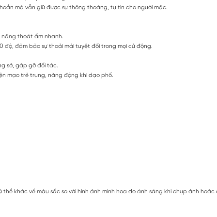
khoắn mà vẫn giữ được sự thông thoáng, tự tin cho người mặc.
ả năng thoát ẩm nhanh.
 độ, đảm bảo sự thoải mái tuyệt đối trong mọi cử động.
g sở, gặp gỡ đối tác.
ện mạo trẻ trung, năng động khi dạo phố.
 thể khác về màu sắc so với hình ảnh minh họa do ánh sáng khi chụp ảnh hoặc do