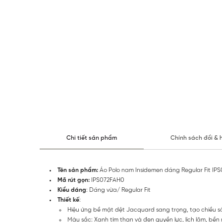
Chi tiết sản phẩm
Chính sách đổi & 
Tên sản phẩm:
Áo Polo nam Insidemen dáng Regular Fit IP
Mã rút gọn:
IPS072FAH0
Kiểu dáng
: Dáng vừa/ Regular Fit
Thiết kế
:
Hiệu ứng bề mặt dệt Jacquard sang trọng, tạo chiều sâ
Màu sắc: Xanh tím than và đen quyền lực, lịch lãm, bền