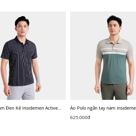
Áo Polo ngắn tay nam Insideme
am Đen Kẻ Insidemen Active
Jacquard dáng Regular Fit IP
P01
625.000
đ