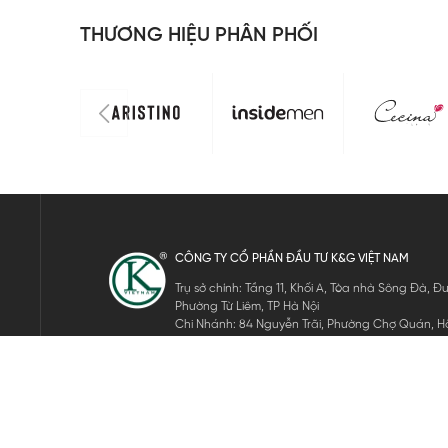
THƯƠNG HIỆU PHÂN PHỐI
CÔNG TY CỔ PHẦN ĐẦU TƯ K&G VIỆT NAM
Trụ sở chính: Tầng 11, Khối A, Tòa nhà Sông Đà,
Phường Từ Liêm, TP Hà Nội
Chi Nhánh: 84 Nguyễn Trãi, Phường Chợ Quán, Hồ
Mã số thuế: 0105911105
ĐĂNG KÝ NHẬN TIN ĐIỆN TỬ