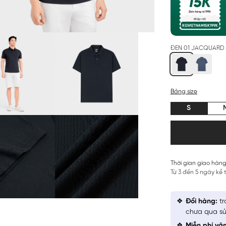
ĐEN 01 JACQUARD 
Bảng size
S
Thời gian giao hàng
Từ 3 đến 5 ngày kể
Đổi hàng:
tr
chưa qua sử
Miễn phí vậ