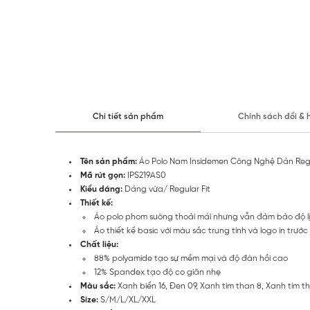
Chi tiết sản phẩm
Chính sách đổi & 
Tên sản phẩm:
Áo Polo Nam Insidemen Công Nghệ Dán Regu
Mã rút gọn:
IPS219AS0
Kiểu dáng:
Dáng vừa/ Regular Fit
Thiết kế:
Áo polo phom suông thoải mái nhưng vẫn đảm bảo độ lị
Áo thiết kế basic với màu sắc trung tính và logo in trướ
Chất liệu:
88% polyamide tạo sự mềm mại và độ đàn hồi cao
12% Spandex tạo độ co giãn nhẹ
Màu sắc:
Xanh biển 16, Đen 09, Xanh tím than 8, Xanh tím tha
Size:
S/M/L/XL/XXL