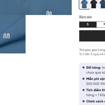
Bảng size
S
Thời gian giao hàng
Từ 3 đến 5 ngày kể
Đổi hàng:
tr
chưa qua sử
Miễn phí vậ
500.000 V
Tích điểm K
hàng = 1 KG
Chính sách 