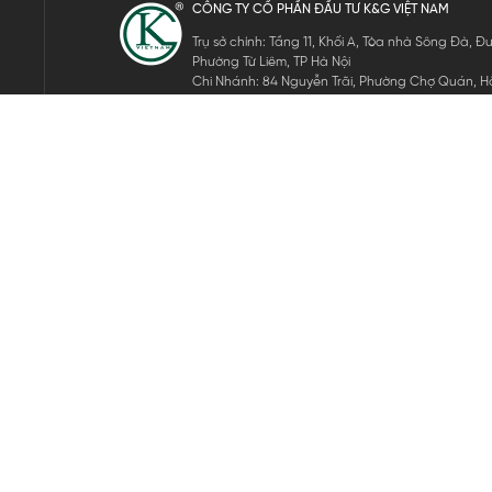
CÔNG TY CỔ PHẦN ĐẦU TƯ K&G VIỆT NAM
Trụ sở chính: Tầng 11, Khối A, Tòa nhà Sông Đà,
Phường Từ Liêm, TP Hà Nội
Chi Nhánh: 84 Nguyễn Trãi, Phường Chợ Quán, Hồ
Mã số thuế: 0105911105
ĐĂNG KÝ NHẬN TIN ĐIỆN TỬ
Hãy nhập email của bạn để nhận những tin tức mới nhất của 
THEO DÕI CHÚNG TÔI
Bản quyền © 2024 KGVIETNAM