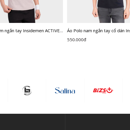
am ngắn tay Insidemen ACTIVE
Áo Polo nam ngắn tay cổ dán I
P01
dệt Jacquard vân chìm IPS122
550.000
đ