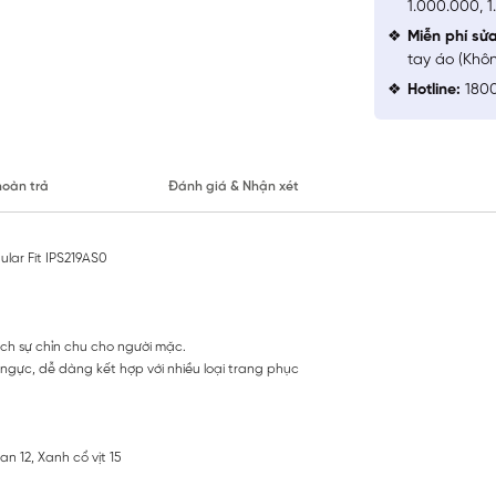
1.000.000, 
Miễn phí sử
tay áo (Khô
Hotline:
1800
hoàn trả
Đánh giá & Nhận xét
lar Fit IPS219AS0
ch sự chỉn chu cho người mặc.
c ngực, dễ dàng kết hợp với nhiều loại trang phục
n 12, Xanh cổ vịt 15