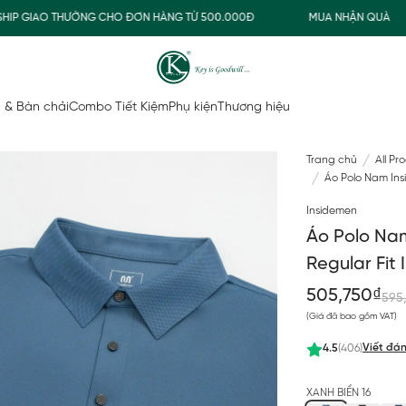
 GIAO THƯỜNG CHO ĐƠN HÀNG TỪ 500.000Đ
MUA NHẬN QUÀ
 & Bàn chải
Combo Tiết Kiệm
Phụ kiện
Thương hiệu
Trang chủ
All Pr
Áo Polo Nam In
Insidemen
Áo Polo Na
Regular Fit
505,750₫
595
(Giá đã bao gồm VAT)
Viết đán
4.5
(406)
XANH BIỂN 16