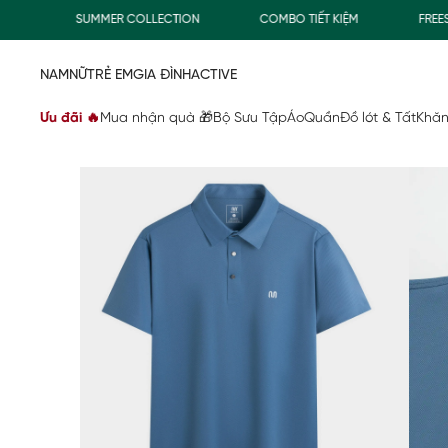
SUMMER COLLECTION
COMBO TIẾT KIỆM
FREESHIP
NAM
NỮ
TRẺ EM
GIA ĐÌNH
ACTIVE
Ưu đãi 🔥
Mua nhận quà 🎁
Bộ Sưu Tập
Áo
Quần
Đồ lót & Tất
Khăn