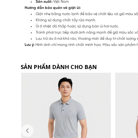
Sản xuất:
Việt Nam
Hướng dẫn bảo quản và giặt ủi:
Giặt nhẹ bằng nước lạnh để bảo vệ chất liệu và giữ màu sắc
Không sử dụng chất tẩy rửa mạnh.
Ủi ở nhiệt độ thấp hoặc sử dụng bàn ủi hơi nước.
Tránh phơi trực tiếp dưới ánh nắng mạnh để giữ màu sắc 
Lưu trữ áo ở nơi khô ráo, thoáng mát để duy trì chất lượng
Lưu ý:
Hình ảnh chỉ mang tính chất minh họa. Màu sắc sản phẩm th
SẢN PHẨM DÀNH CHO BẠN