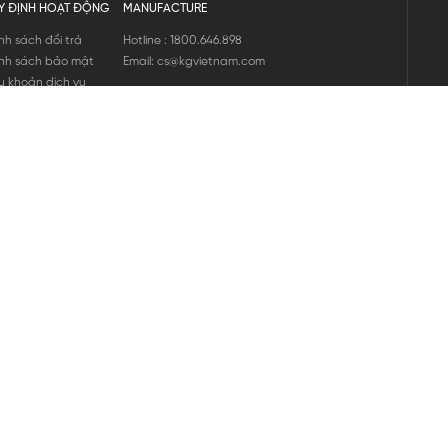
Y ĐỊNH HOẠT ĐỘNG
MANUFACTURE
nh sách đổi trả
Hotline : 1800.646.898
nh sách bảo mật
Email: cs@kgvietnam.com
u khoản dịch vụ
nh sách bảo hành
ng tin hàng hóa
ớng dẫn mua hàng
nh sách vận chuyển