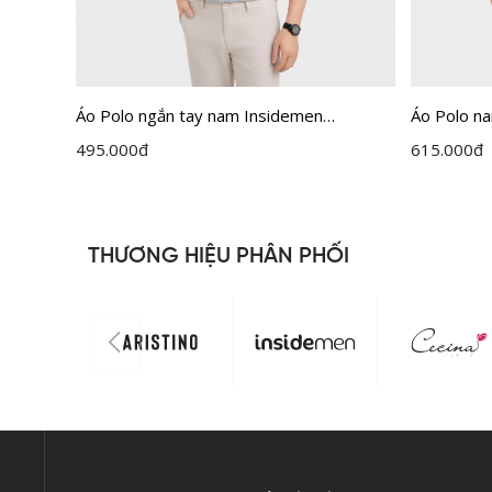
ive
Áo Polo ngắn tay nam Insidemen
Áo Polo n
IPS090MAH0
IPS112ED
495.000
đ
615.000
đ
THƯƠNG HIỆU PHÂN PHỐI