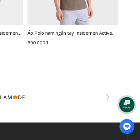
nsidemen
Áo Polo nam ngắn tay Insidemen Active
Áo Polo
MAH0
dáng Regular IPS114EDP01
dáng R
590.000
đ
615.00