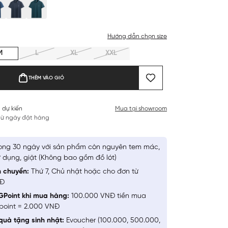
Hướng dẫn chọn size
M
L
XL
XXL
THÊM VÀO GIỎ
 dự kiến
Mua tại showroom
 từ ngày đặt hàng
ong 30 ngày với sản phẩm còn nguyên tem mác,
 dụng, giặt (Không bao gồm đồ lót)
n chuyển:
Thứ 7, Chủ nhật hoặc cho đơn từ
NĐ
GPoint khi mua hàng:
100.000 VNĐ tiền mua
point = 2.000 VNĐ
quà tặng sinh nhật:
Evoucher (100.000, 500.000,