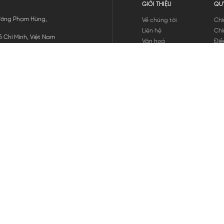
GIỚI THIỆU
QU
 Đường Phạm Hùng,
Về chúng tôi
Chí
Liên hệ
Chí
 Chí Minh, Việt Nam
Văn hoá
Điề
Tuyển dụng
Chí
Tin tức
Thô
Hư
Chí
THANH TOÁN
chúng tôi
GỬI
1800.646.898
HOTLINE: