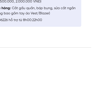
1.500.000, 2.000.000 VNĐ)
a hàng:
Cắt gấu quần, bóp bụng, sửa cắt ngắn
ng bao gồm tay áo Vest/Blazer)
6226 hỗ trợ từ 8h00:22h00