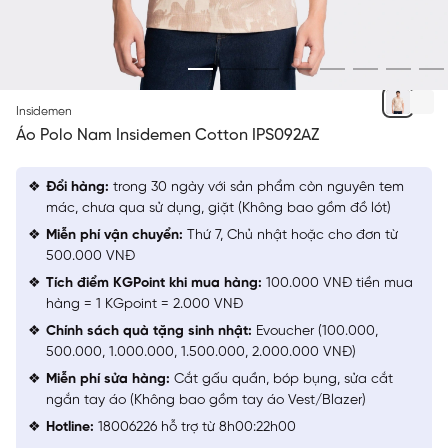
BE
Insidemen
Áo Polo Nam Insidemen Cotton IPS092AZ
Đổi hàng:
trong 30 ngày với sản phẩm còn nguyên tem
mác, chưa qua sử dụng, giặt (Không bao gồm đồ lót)
Miễn phí vận chuyển:
Thứ 7, Chủ nhật hoặc cho đơn từ
500.000 VNĐ
Tích điểm KGPoint khi mua hàng:
100.000 VNĐ tiền mua
hàng = 1 KGpoint = 2.000 VNĐ
Chính sách quà tặng sinh nhật:
Evoucher (100.000,
500.000, 1.000.000, 1.500.000, 2.000.000 VNĐ)
Miễn phí sửa hàng:
Cắt gấu quần, bóp bụng, sửa cắt
ngắn tay áo (Không bao gồm tay áo Vest/Blazer)
Hotline:
18006226 hỗ trợ từ 8h00:22h00