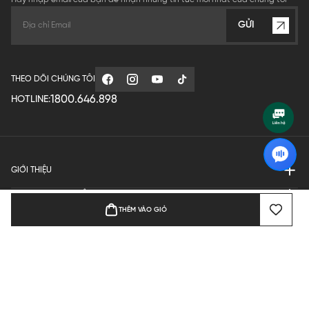
GỬI
THEO DÕI CHÚNG TÔI
1800.646.898
HOTLINE:
GIỚI THIỆU
QUY ĐỊNH HOẠT ĐỘNG
THÊM VÀO GIỎ
MANUFACTURE
THANH TOÁN