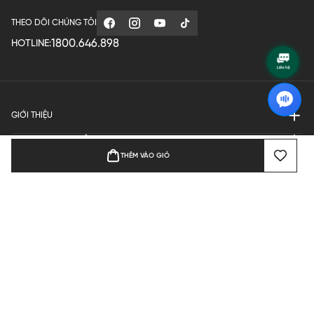
THEO DÕI CHÚNG TÔI
1800.646.898
HOTLINE:
GIỚI THIỆU
QUY ĐỊNH HOẠT ĐỘNG
THÊM VÀO GIỎ
MANUFACTURE
THANH TOÁN
Bản quyền © 2024 KGVIETNAM