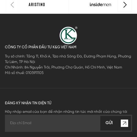
CÔNG TY CỔ PHẦN ĐẦU TƯ K&G VIỆT NAM
Trụ sở chính: Tầng 11, Khối A, Tòa nhà Sông Đà, Đường Phạm Hùng, Phường
Từ Liêm, TP Hà Nội
Chi Nhánh: 84 Nguyễn Trãi, Phường Chợ Quán, Hồ Chí Minh, Việt Nam
Mã số thuế: 0105911105
ĐĂNG KÝ NHẬN TIN ĐIỆN TỬ
Hãy nhập email của bạn để nhận những tin tức mới nhất của chúng tôi
GỬI