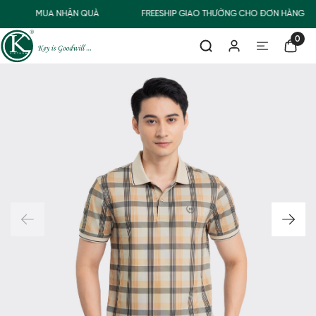
MUA NHẬN QUÀ
FREESHIP GIAO THƯỜNG CHO ĐƠN HÀNG TỪ
0