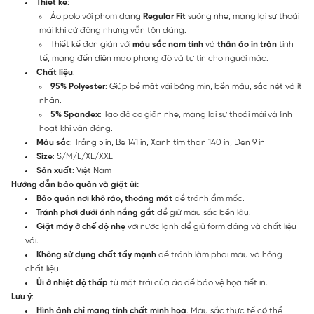
Thiết kế
:
Áo polo với phom dáng
Regular Fit
suông nhẹ, mang lại sự thoải
mái khi cử động nhưng vẫn tôn dáng.
Thiết kế đơn giản với
màu sắc nam tính
và
thân áo in tràn
tinh
tế, mang đến diện mạo phong độ và tự tin cho người mặc.
Chất liệu
:
95% Polyester
: Giúp bề mặt vải bóng mịn, bền màu, sắc nét và ít
nhăn.
5% Spandex
: Tạo độ co giãn nhẹ, mang lại sự thoải mái và linh
hoạt khi vận động.
Màu sắc
: Trắng 5 in, Be 141 in, Xanh tím than 140 in, Đen 9 in
Size
: S/M/L/XL/XXL
Sản xuất
: Việt Nam
Hướng dẫn bảo quản và giặt ủi:
Bảo quản nơi khô ráo, thoáng mát
để tránh ẩm mốc.
Tránh phơi dưới ánh nắng gắt
để giữ màu sắc bền lâu.
Giặt máy ở chế độ nhẹ
với nước lạnh để giữ form dáng và chất liệu
vải.
Không sử dụng chất tẩy mạnh
để tránh làm phai màu và hỏng
chất liệu.
Ủi ở nhiệt độ thấp
từ mặt trái của áo để bảo vệ họa tiết in.
Lưu ý
:
Hình ảnh chỉ mang tính chất minh họa
. Màu sắc thực tế có thể