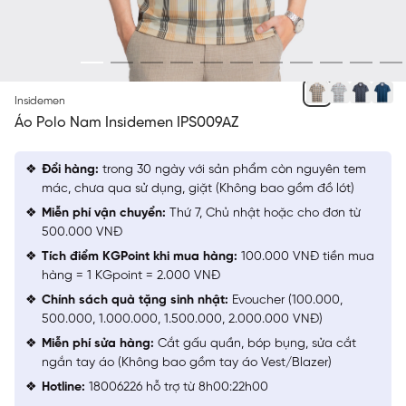
BE
Insidemen
Áo Polo Nam Insidemen IPS009AZ
Đổi hàng:
trong 30 ngày với sản phẩm còn nguyên tem
mác, chưa qua sử dụng, giặt (Không bao gồm đồ lót)
Miễn phí vận chuyển:
Thứ 7, Chủ nhật hoặc cho đơn từ
500.000 VNĐ
Tích điểm KGPoint khi mua hàng:
100.000 VNĐ tiền mua
hàng = 1 KGpoint = 2.000 VNĐ
Chính sách quà tặng sinh nhật:
Evoucher (100.000,
500.000, 1.000.000, 1.500.000, 2.000.000 VNĐ)
Miễn phí sửa hàng:
Cắt gấu quần, bóp bụng, sửa cắt
ngắn tay áo (Không bao gồm tay áo Vest/Blazer)
Hotline:
18006226 hỗ trợ từ 8h00:22h00