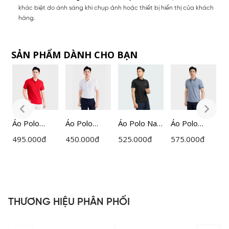
khác biệt do ánh sáng khi chụp ảnh hoặc thiết bị hiển thị của khách
hàng.
SẢN PHẨM DÀNH CHO BẠN
m
Áo Polo
Áo Polo
Áo Polo Nam
Áo Polo
Á
Ngắn Tay
Ngắn Tay
Insidemen
ngắn tay
I
495.000
đ
450.000
đ
525.000
đ
575.000
đ
5
Nam
Nam
IPS045S3
nam
d
Insidemen
Insidemen
Insidemen
R
Regular
Regular
dáng
I
H
IPS212AH0
IPS215AH0
Regular Fit
IPS119MAH
THƯƠNG HIỆU PHÂN PHỐI
0