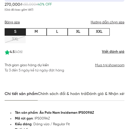
270,000₫
450,000₫
40% OFF
(Giá đã bao gồm VAT)
Bảng size
Hướng dẫn chọn size
S
M
L
XL
XXL
3XL
Viết đánh giá
4.5
(406)
Thời gian giao hàng dự kiến
Mua tại showroom
Từ 3 đến 5 ngày kể từ ngày đặt hàng
Chi tiết sản phẩm
Chính sách đổi & hoàn trả
Đánh giá & Nhận xét
Tên sản phẩm
:
Áo Polo Nam Insidemen IPS009AZ
Mã rút gọn
: IPS009AZ
Kiểu dáng
: Dáng vừa / Regular Fit