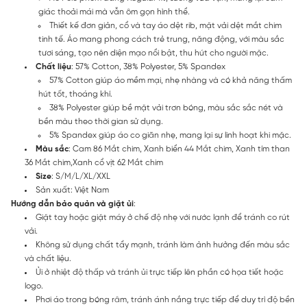
giác thoải mái mà vẫn ôm gọn hình thể.
Thiết kế đơn giản, cổ và tay áo dệt rib, mặt vải dệt mắt chim
tinh tế. Áo mang phong cách trẻ trung, năng động, với màu sắc
tươi sáng, tạo nên diện mạo nổi bật, thu hút cho người mặc.
Chất liệu
: 57% Cotton, 38% Polyester, 5% Spandex
57% Cotton giúp áo mềm mại, nhẹ nhàng và có khả năng thấm
hút tốt, thoáng khí.
38% Polyester giúp bề mặt vải trơn bóng, màu sắc sắc nét và
bền màu theo thời gian sử dụng.
5% Spandex giúp áo co giãn nhẹ, mang lại sự linh hoạt khi mặc.
Màu sắc
: Cam 86 Mắt chim, Xanh biển 44 Mắt chim, Xanh tím than
36 Mắt chim,Xanh cổ vịt 62 Mắt chim
Size
: S/M/L/XL/XXL
Sản xuất: Việt Nam
Hướng dẫn bảo quản và giặt ủi
:
Giặt tay hoặc giặt máy ở chế độ nhẹ với nước lạnh để tránh co rút
vải.
Không sử dụng chất tẩy mạnh, tránh làm ảnh hưởng đến màu sắc
và chất liệu.
Ủi ở nhiệt độ thấp và tránh ủi trực tiếp lên phần có họa tiết hoặc
logo.
Phơi áo trong bóng râm, tránh ánh nắng trực tiếp để duy trì độ bền