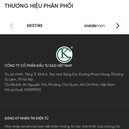
THƯƠNG HIỆU PHÂN PHỐI
CÔNG TY CỔ PHẦN ĐẦU TƯ K&G VIỆT NAM
Trụ sở chính: Tầng 11, Khối A, Tòa nhà Sông Đà, Đường Phạm Hùng, Phường
Từ Liêm, TP Hà Nội
Chi Nhánh: 84 Nguyễn Trãi, Phường Chợ Quán, Hồ Chí Minh, Việt Nam
Mã số thuế: 0105911105
ĐĂNG KÝ NHẬN TIN ĐIỆN TỬ
Hãy nhập email của bạn để nhận những tin tức mới nhất của chúng tôi