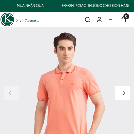
MUA NHẬN QUÀ
FREESHIP GIAO THƯỜNG CHO ĐƠN HÀNG T
0