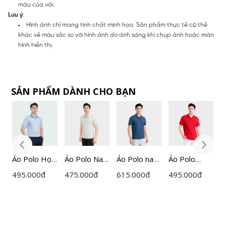
màu của vải.
Lưu ý
:
Hình ảnh chỉ mang tính chất minh họa. Sản phẩm thực tế có thể
khác về màu sắc so với hình ảnh do ánh sáng khi chụp ảnh hoặc màn
hình hiển thị.
SẢN PHẨM DÀNH CHO BẠN
m
Áo Polo Họa
Áo Polo Nam
Áo Polo nam
Áo Polo
Á
Tiết Nam
Họa Tiết
ngắn tay
Ngắn Tay
X
495.000
đ
475.000
đ
615.000
đ
495.000
đ
6
Insidemen
Insidemen
Insidemen
Nam
I
Regular Fit
Regular Fit
Active dáng
Insidemen
A
P0
IPS059AZ
IPS063MAH
Regular
Regular
I
0
IPS117EDP0
IPS212AH0
1
1