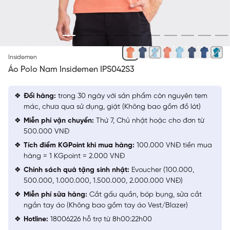
CAM 64
Insidemen
Áo Polo Nam Insidemen IPS042S3
Đổi hàng:
trong 30 ngày với sản phẩm còn nguyên tem
mác, chưa qua sử dụng, giặt (Không bao gồm đồ lót)
Miễn phí vận chuyển:
Thứ 7, Chủ nhật hoặc cho đơn từ
500.000 VNĐ
Tích điểm KGPoint khi mua hàng:
100.000 VNĐ tiền mua
hàng = 1 KGpoint = 2.000 VNĐ
Chính sách quà tặng sinh nhật:
Evoucher (100.000,
500.000, 1.000.000, 1.500.000, 2.000.000 VNĐ)
Miễn phí sửa hàng:
Cắt gấu quần, bóp bụng, sửa cắt
ngắn tay áo (Không bao gồm tay áo Vest/Blazer)
Hotline:
18006226 hỗ trợ từ 8h00:22h00