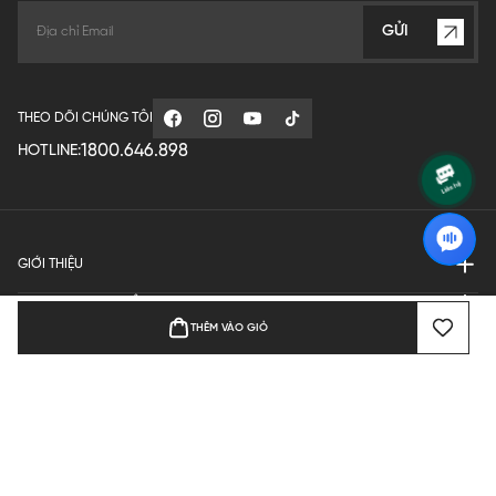
GỬI
THEO DÕI CHÚNG TÔI
1800.646.898
HOTLINE:
GIỚI THIỆU
QUY ĐỊNH HOẠT ĐỘNG
THÊM VÀO GIỎ
MANUFACTURE
THANH TOÁN