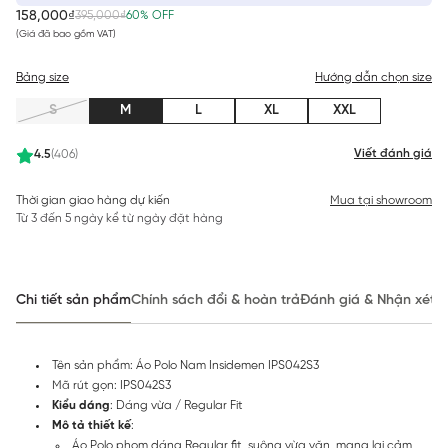
158,000₫
395,000₫
60% OFF
(Giá đã bao gồm VAT)
Bảng size
Hướng dẫn chọn size
S
M
L
XL
XXL
Viết đánh giá
4.5
(406)
Thời gian giao hàng dự kiến
Mua tại showroom
Từ 3 đến 5 ngày kể từ ngày đặt hàng
Chi tiết sản phẩm
Chính sách đổi & hoàn trả
Đánh giá & Nhận xét
Tên sản phẩm: Áo Polo Nam Insidemen IPS042S3
Mã rút gọn: IPS042S3
Kiểu dáng
: Dáng vừa / Regular Fit
Mô tả thiết kế
:
Áo Polo phom dáng Regular fit, suông vừa vặn, mang lại cảm