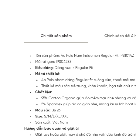
Chi tiết sản phẩm
Chính sách đổi & 
Tên sản phẩm: Áo Polo Nam Insidemen Regular Fit IPS101AZ
Mã rút gọn: IPS042S3
Kiểu dáng
: Dáng vừa / Regular Fit
Mô tả thiết kế
:
Áo Polo phom dáng Regular fit suông vừa, thoải mái mà 
Thiết kế màu sắc trẻ trung, khỏe khoắn, họa tiết chữ in
Chất liệu
:
95% Cotton Organic giúp áo mềm mại, nhẹ nhàng và có 
5% Spandex giúp áo co giãn nhẹ, mang lại sự linh hoạt 
Màu sắc
: Be 26
Size
: S/M/L/XL/XXL
Sản xuất: Việt Nam
Hướng dẫn bảo quản và giặt ủi
:
Giặt tay hoặc giặt máy ở chế độ nhẹ với nước lạnh để tránh 