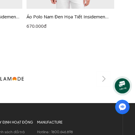
sidemen
Áo Polo Nam Đen Họa Tiết Insidemen
Áo Pol
Active IPS115EDP01
Regula
670.000
đ
450.00
Y ĐỊNH HOẠT ĐỘNG
MANUFACTURE
nh sách đổi trả
Hotline : 1800.646.898