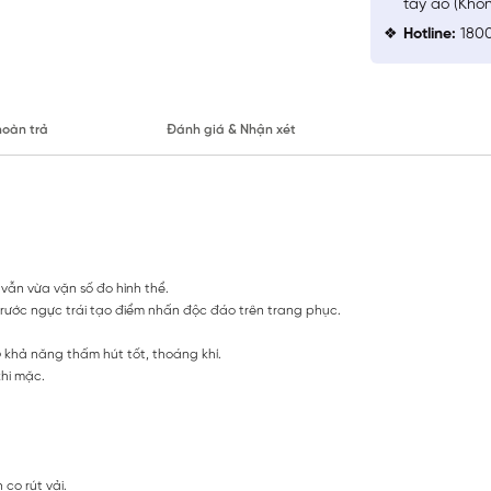
tay áo (Khô
Hotline:
1800
hoàn trả
Đánh giá & Nhận xét
vẫn vừa vặn số đo hình thể.
 trước ngực trái tạo điểm nhấn độc đáo trên trang phục.
khả năng thấm hút tốt, thoáng khí.
khi mặc.
co rút vải.