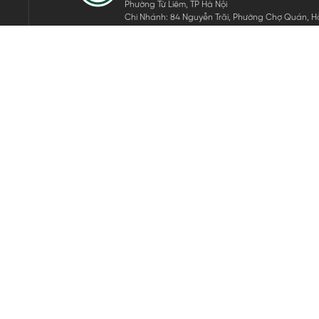
Phường Từ Liêm, TP Hà Nội
Chi Nhánh: 84 Nguyễn Trãi, Phường Chợ Quán, Hồ
Mã số thuế: 0105911105
ĐĂNG KÝ NHẬN TIN ĐIỆN TỬ
Hãy nhập email của bạn để nhận những tin tức mới nhất của 
THEO DÕI CHÚNG TÔI
Bản quyền © 2024 KGVIETNAM