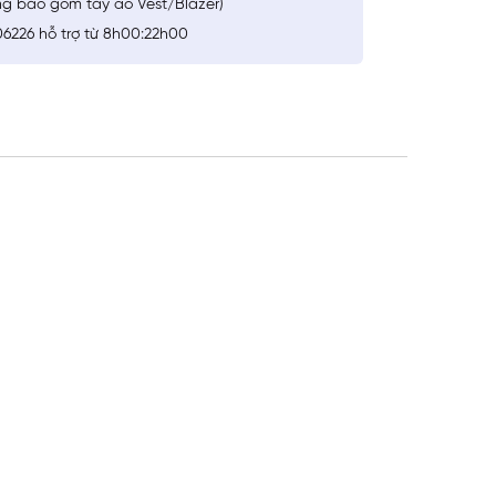
ng bao gồm tay áo Vest/Blazer)
6226 hỗ trợ từ 8h00:22h00