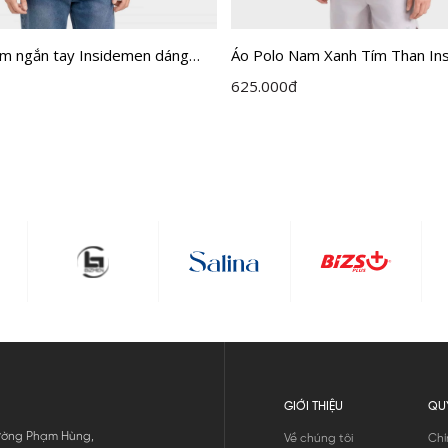
am ngắn tay Insidemen dáng
Áo Polo Nam Xanh Tím Than In
it IPS120MAH0
Active IPS110EDP01
625.000
đ
GIỚI THIỆU
QU
 Đường Phạm Hùng,
Về chúng tôi
Chí