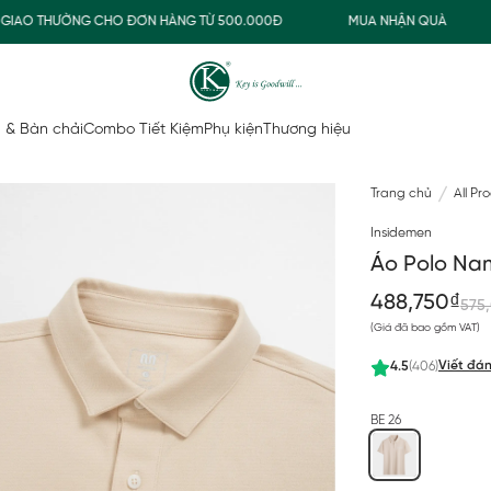
AO THƯỜNG CHO ĐƠN HÀNG TỪ 500.000Đ
MUA NHẬN QUÀ
 & Bàn chải
Combo Tiết Kiệm
Phụ kiện
Thương hiệu
Trang chủ
All Pr
Insidemen
Áo Polo Nam
488,750₫
575
(Giá đã bao gồm VAT)
Viết đán
4.5
(406)
BE 26