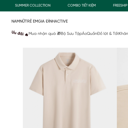
SUMMER COLLECTION
COMBO TIẾT KIỆM
FREESHIP GI
NAM
NỮ
TRẺ EM
GIA ĐÌNH
ACTIVE
Ưu đãi 🔥
Mua nhận quà 🎁
Bộ Sưu Tập
Áo
Quần
Đồ lót & Tất
Khăn