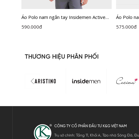
 Active
Áo Polo nam ngắn tay Insidemen Active
Áo Polo n
dáng Regular IPS111EDP01
Regular F
590.000
đ
575.000
đ
THƯƠNG HIỆU PHÂN PHỐI
CÔNG TY CỔ PHẦN ĐẦU TƯ K&G VIỆT NAM
Trụ sở chính: Tầng 11, Khối A, Tòa nhà Sông Đà,