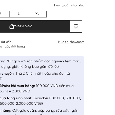
Hướng dẫn chọn size
M
L
XL
THÊM VÀO GIỎ
 dự kiến
Mua tại showroom
 từ ngày đặt hàng
ong 30 ngày với sản phẩm còn nguyên tem mác,
 dụng, giặt (Không bao gồm đồ lót)
n chuyển:
Thứ 7, Chủ nhật hoặc cho đơn từ
NĐ
GPoint khi mua hàng:
100.000 VNĐ tiền mua
point = 2.000 VNĐ
quà tặng sinh nhật:
Evoucher (100.000, 500.000,
1.500.000, 2.000.000 VNĐ)
a hàng:
Cắt gấu quần, bóp bụng, sửa cắt ngắn