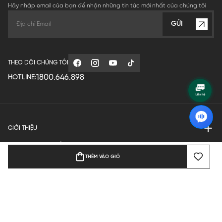
Hãy nhập email của bạn để nhận những tin tức mới nhất của chúng tôi
GỬI
THEO DÕI CHÚNG TÔI
1800.646.898
HOTLINE:
GIỚI THIỆU
QUY ĐỊNH HOẠT ĐỘNG
THÊM VÀO GIỎ
MANUFACTURE
THANH TOÁN