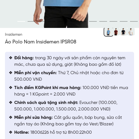
XANH BIỂN
Insidemen
Áo Polo Nam Insidemen IPSR08
Đổi hàng:
trong 30 ngày với sản phẩm còn nguyên tem
mác, chưa qua sử dụng, giặt (Không bao gồm đồ lót)
Miễn phí vận chuyển:
Thứ 7, Chủ nhật hoặc cho đơn từ
500.000 VNĐ
Tích điểm KGPoint khi mua hàng:
100.000 VNĐ tiền mua
hàng = 1 KGpoint = 2.000 VNĐ
Chính sách quà tặng sinh nhật:
Evoucher (100.000,
500.000, 1.000.000, 1.500.000, 2.000.000 VNĐ)
Miễn phí sửa hàng:
Cắt gấu quần, bóp bụng, sửa cắt
ngắn tay áo (Không bao gồm tay áo Vest/Blazer)
Hotline:
18006226 hỗ trợ từ 8h00:22h00