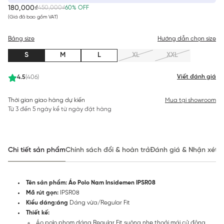
180,000₫
450,000₫
60% OFF
(Giá đã bao gồm VAT)
Bảng size
Hướng dẫn chọn size
S
M
L
XL
XXL
Viết đánh giá
4.5
(406)
Thời gian giao hàng dự kiến
Mua tại showroom
Từ 3 đến 5 ngày kể từ ngày đặt hàng
Chi tiết sản phẩm
Chính sách đổi & hoàn trả
Đánh giá & Nhận xét
Tên sản phẩm: Áo Polo Nam Insidemen IPSR08
Mã rút gọn:
IPSR08
Kiểu dáng:áng
Dáng vừa/Regular Fit
Thiết kế:
Áo polo phom dáng Regular Fit suông nhẹ thoải mái cử động