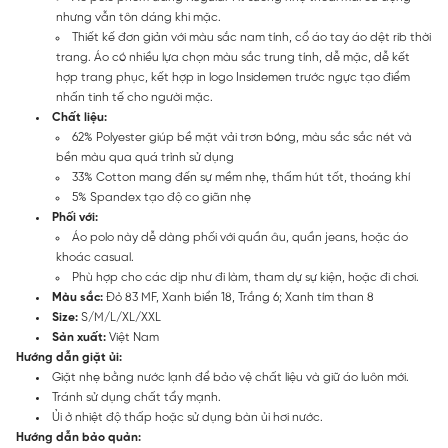
nhưng vẫn tôn dáng khi mặc.
Thiết kế đơn giản với màu sắc nam tính, cổ áo tay áo dệt rib thời
trang. Áo có nhiều lựa chọn màu sắc trung tính, dễ mặc, dễ kết
hợp trang phục, kết hợp in logo Insidemen trước ngực tạo điểm
nhấn tinh tế cho người mặc.
Chất liệu:
62% Polyester giúp bề mặt vải trơn bóng, màu sắc sắc nét và
bền màu qua quá trình sử dụng
33% Cotton mang đến sự mềm nhẹ, thấm hút tốt, thoáng khí
5% Spandex tạo độ co giãn nhẹ
Phối với:
Áo polo này dễ dàng phối với quần âu, quần jeans, hoặc áo
khoác casual.
Phù hợp cho các dịp như đi làm, tham dự sự kiện, hoặc đi chơi.
Màu sắc:
Đỏ 83 MF, Xanh biển 18, Trắng 6; Xanh tím than 8
Size:
S/M/L/XL/XXL
Sản xuất:
Việt Nam
Hướng dẫn giặt ủi:
Giặt nhẹ bằng nước lạnh để bảo vệ chất liệu và giữ áo luôn mới.
Tránh sử dụng chất tẩy mạnh.
Ủi ở nhiệt độ thấp hoặc sử dụng bàn ủi hơi nước.
Hướng dẫn bảo quản: