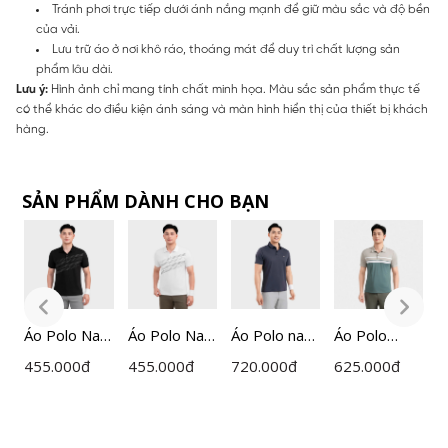
Tránh phơi trực tiếp dưới ánh nắng mạnh để giữ màu sắc và độ bền
của vải.
Lưu trữ áo ở nơi khô ráo, thoáng mát để duy trì chất lượng sản
phẩm lâu dài.
Lưu ý:
Hình ảnh chỉ mang tính chất minh họa. Màu sắc sản phẩm thực tế
có thể khác do điều kiện ánh sáng và màn hình hiển thị của thiết bị khách
hàng.
SẢN PHẨM DÀNH CHO BẠN
am
Áo Polo Nam
Áo Polo Nam
Áo Polo nam
Áo Polo
Á
Đen
Trắng
ngắn tay
ngắn tay
C
455.000
đ
455.000
đ
720.000
đ
625.000
đ
4
Insidemen
Insidemen
Insidemen
nam
I
Active
Active
Active dáng
Insidemen
A
Recycle
Recycle
Regular Fit
kẻ Jacquard
R
Polyester
Polyester
IPS109EDP0
dáng
P