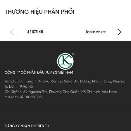
IPS108EDP0
IPS108EDP0
1
Regular Fit
I
THƯƠNG HIỆU PHÂN PHỐI
1
1
IPS123MAH
1
0
CÔNG TY CỔ PHẦN ĐẦU TƯ K&G VIỆT NAM
Trụ sở chính: Tầng 11, Khối A, Tòa nhà Sông Đà, Đường Phạm Hùng, Phường
Từ Liêm, TP Hà Nội
Chi Nhánh: 84 Nguyễn Trãi, Phường Chợ Quán, Hồ Chí Minh, Việt Nam
Mã số thuế: 0105911105
ĐĂNG KÝ NHẬN TIN ĐIỆN TỬ