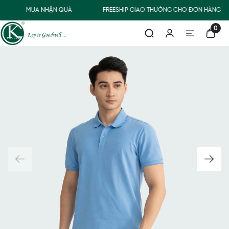
MUA NHẬN QUÀ
FREESHIP GIAO THƯỜNG CHO ĐƠN HÀNG TỪ
0