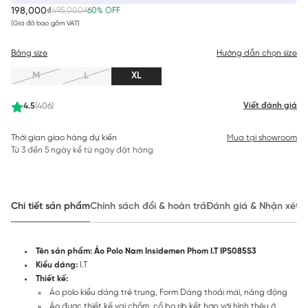
198,000₫
495,000₫
60% OFF
(Giá đã bao gồm VAT)
Bảng size
Hướng dẫn chọn size
M
L
XL
Viết đánh giá
4.5
(406)
Thời gian giao hàng dự kiến
Mua tại showroom
Từ 3 đến 5 ngày kể từ ngày đặt hàng
Chi tiết sản phẩm
Chính sách đổi & hoàn trả
Đánh giá & Nhận xét
Tên sản phẩm: Áo Polo Nam Insidemen Phom I.T IPS085S3
Kiểu dáng:
I.T
Thiết kế:
Áo polo kiểu dáng trẻ trung, Form Dáng thoải mái, năng động
Áo được thiết kế vai chồm, cổ bo rib kết hợp với hình thêu ở