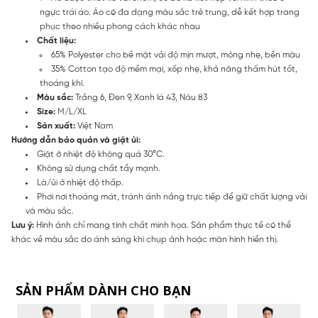
ngực trái áo. Áo có đa dạng màu sắc trẻ trung, dễ kết hợp trang
phục theo nhiều phong cách khác nhau
Chất liệu:
65% Polyester cho bề mặt vải độ mịn mượt, mỏng nhẹ, bền màu
35% Cotton tạo độ mềm mại, xốp nhẹ, khả năng thấm hút tốt,
thoáng khí.
Màu sắc:
Trắng 6, Đen 9, Xanh lá 43, Nâu 83
Size:
M/L/XL
Sản xuất:
Việt Nam
Hướng dẫn bảo quản và giặt ủi:
Giặt ở nhiệt độ không quá 30°C.
Không sử dụng chất tẩy mạnh.
Là/ủi ở nhiệt độ thấp.
Phơi nơi thoáng mát, tránh ánh nắng trực tiếp để giữ chất lượng vải
và màu sắc.
Lưu ý:
Hình ảnh chỉ mang tính chất minh họa. Sản phẩm thực tế có thể
khác về màu sắc do ánh sáng khi chụp ảnh hoặc màn hình hiển thị.
SẢN PHẨM DÀNH CHO BẠN