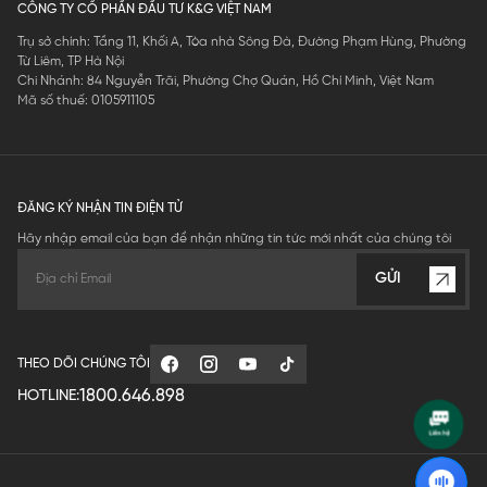
CÔNG TY CỔ PHẦN ĐẦU TƯ K&G VIỆT NAM
Trụ sở chính: Tầng 11, Khối A, Tòa nhà Sông Đà, Đường Phạm Hùng, Phường
Từ Liêm, TP Hà Nội
Chi Nhánh: 84 Nguyễn Trãi, Phường Chợ Quán, Hồ Chí Minh, Việt Nam
Mã số thuế: 0105911105
ĐĂNG KÝ NHẬN TIN ĐIỆN TỬ
Hãy nhập email của bạn để nhận những tin tức mới nhất của chúng tôi
GỬI
THEO DÕI CHÚNG TÔI
1800.646.898
HOTLINE: