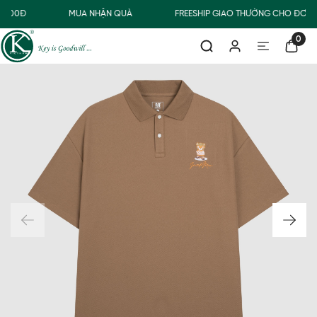
.000Đ
MUA NHẬN QUÀ
FREESHIP GIAO THƯỜNG CHO ĐƠN 
0