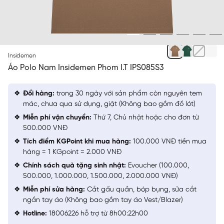
NÂU
Insidemen
Áo Polo Nam Insidemen Phom I.T IPS085S3
Đổi hàng:
trong 30 ngày với sản phẩm còn nguyên tem
mác, chưa qua sử dụng, giặt (Không bao gồm đồ lót)
Miễn phí vận chuyển:
Thứ 7, Chủ nhật hoặc cho đơn từ
500.000 VNĐ
Tích điểm KGPoint khi mua hàng:
100.000 VNĐ tiền mua
hàng = 1 KGpoint = 2.000 VNĐ
Chính sách quà tặng sinh nhật:
Evoucher (100.000,
500.000, 1.000.000, 1.500.000, 2.000.000 VNĐ)
Miễn phí sửa hàng:
Cắt gấu quần, bóp bụng, sửa cắt
ngắn tay áo (Không bao gồm tay áo Vest/Blazer)
Hotline:
18006226 hỗ trợ từ 8h00:22h00