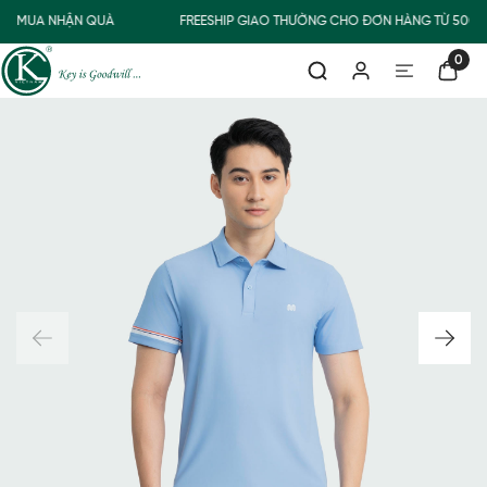
MUA NHẬN QUÀ
FREESHIP GIAO THƯỜNG CHO ĐƠN HÀNG TỪ 500.
0