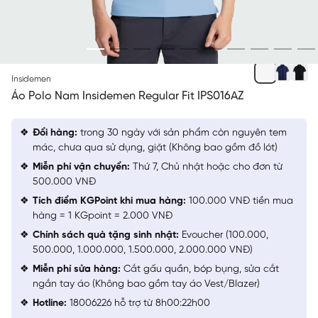
XANH BIỂN
Insidemen
Áo Polo Nam Insidemen Regular Fit IPS016AZ
Đổi hàng:
trong 30 ngày với sản phẩm còn nguyên tem
mác, chưa qua sử dụng, giặt (Không bao gồm đồ lót)
Miễn phí vận chuyển:
Thứ 7, Chủ nhật hoặc cho đơn từ
500.000 VNĐ
Tích điểm KGPoint khi mua hàng:
100.000 VNĐ tiền mua
hàng = 1 KGpoint = 2.000 VNĐ
Chính sách quà tặng sinh nhật:
Evoucher (100.000,
500.000, 1.000.000, 1.500.000, 2.000.000 VNĐ)
Miễn phí sửa hàng:
Cắt gấu quần, bóp bụng, sửa cắt
ngắn tay áo (Không bao gồm tay áo Vest/Blazer)
Hotline:
18006226 hỗ trợ từ 8h00:22h00