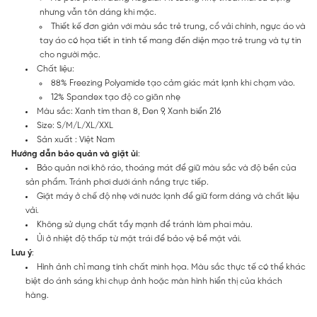
nhưng vẫn tôn dáng khi mặc.
Thiết kế đơn giản với màu sắc trẻ trung, cổ vải chính, ngực áo và
tay áo có họa tiết in tinh tế mang đến diện mạo trẻ trung và tự tin
cho người mặc.
Chất liệu:
88% Freezing Polyamide tạo cảm giác mát lạnh khi chạm vào.
12% Spandex tạo độ co giãn nhẹ
Màu sắc: Xanh tím than 8, Đen 9, Xanh biển 216
Size: S/M/L/XL/XXL
Sản xuất : Việt Nam
Hướng dẫn bảo quản và giặt ủi
:
Bảo quản nơi khô ráo, thoáng mát để giữ màu sắc và độ bền của
sản phẩm. Tránh phơi dưới ánh nắng trực tiếp.
Giặt máy ở chế độ nhẹ với nước lạnh để giữ form dáng và chất liệu
vải.
Không sử dụng chất tẩy mạnh để tránh làm phai màu.
Ủi ở nhiệt độ thấp từ mặt trái để bảo vệ bề mặt vải.
Lưu ý
:
Hình ảnh chỉ mang tính chất minh họa. Màu sắc thực tế có thể khác
biệt do ánh sáng khi chụp ảnh hoặc màn hình hiển thị của khách
hàng.