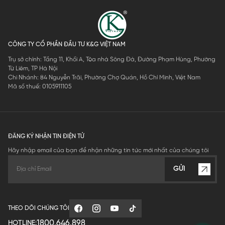
CÔNG TY CỔ PHẦN ĐẦU TƯ K&G VIỆT NAM
Trụ sở chính: Tầng 11, Khối A, Tòa nhà Sông Đà, Đường Phạm Hùng, Phường
Từ Liêm, TP Hà Nội
Chi Nhánh: 84 Nguyễn Trãi, Phường Chợ Quán, Hồ Chí Minh, Việt Nam
Mã số thuế: 0105911105
ĐĂNG KÝ NHẬN TIN ĐIỆN TỬ
Hãy nhập email của bạn để nhận những tin tức mới nhất của chúng tôi
GỬI
THEO DÕI CHÚNG TÔI
1800.646.898
HOTLINE: