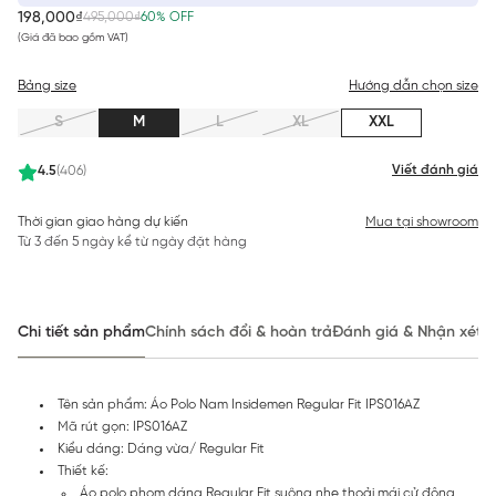
198,000₫
495,000₫
60% OFF
(Giá đã bao gồm VAT)
Bảng size
Hướng dẫn chọn size
S
M
L
XL
XXL
Viết đánh giá
4.5
(406)
Thời gian giao hàng dự kiến
Mua tại showroom
Từ 3 đến 5 ngày kể từ ngày đặt hàng
Chi tiết sản phẩm
Chính sách đổi & hoàn trả
Đánh giá & Nhận xét
Tên sản phẩm: Áo Polo Nam Insidemen Regular Fit IPS016AZ
Mã rút gọn: IPS016AZ
Kiểu dáng: Dáng vừa/ Regular Fit
Thiết kế:
Áo polo phom dáng Regular Fit suông nhẹ thoải mái cử động