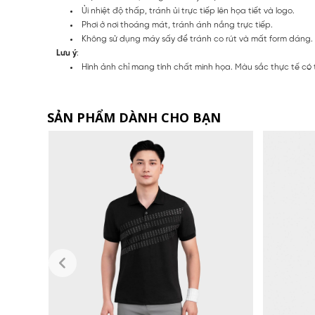
Ủi nhiệt độ thấp, tránh ủi trực tiếp lên họa tiết và logo.
Phơi ở nơi thoáng mát, tránh ánh nắng trực tiếp.
Không sử dụng máy sấy để tránh co rút và mất form dáng.
Lưu ý
:
Hình ảnh chỉ mang tính chất minh họa. Màu sắc thực tế có 
SẢN PHẨM DÀNH CHO BẠN