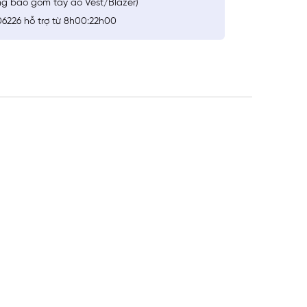
ng bao gồm tay áo Vest/Blazer)
6226 hỗ trợ từ 8h00:22h00