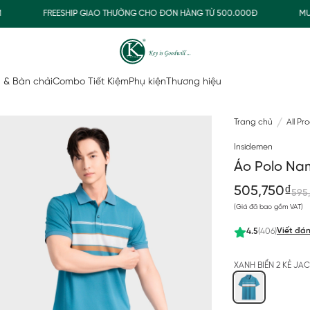
FREESHIP GIAO THƯỜNG CHO ĐƠN HÀNG TỪ 500.000Đ
MUA N
 & Bàn chải
Combo Tiết Kiệm
Phụ kiện
Thương hiệu
Trang chủ
All Pr
Insidemen
Áo Polo Nam
505,750₫
595
(Giá đã bao gồm VAT)
Viết đán
4.5
(406)
XANH BIỂN 2 KẺ J