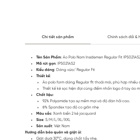
Chi tiết sản phẩm
Chính sách đổi & 
Tên Sản Phẩm
: Áo Polo Nam Insidemen Regular Fit IPS021AS
Mã rút gọn
: IPS021AS2
Kiểu dáng
: Dáng vừa/ Regular Fit
Thiết kế
:
Áo polo form dáng Regular fit thoải mái, phù hợp nhiều
Thiết kế kẻ sọc hiện đại cùng điểm nhấn logo ở tay áo ma
Chất liệu:
92% Polyamide tạo sự mềm mại và độ đàn hồi cao.
8% Spandex tạo độ co giãn nhẹ
Màu sắc
: Xanh biển 2 kẻ jacquard
Size
: S/M/L/XL/XXL
Sản xuất
: Việt Nam
Hướng dẫn bảo quản và giặt ủi
:
Giặt dưới 30°C, dùng chất tẩy nhẹ.