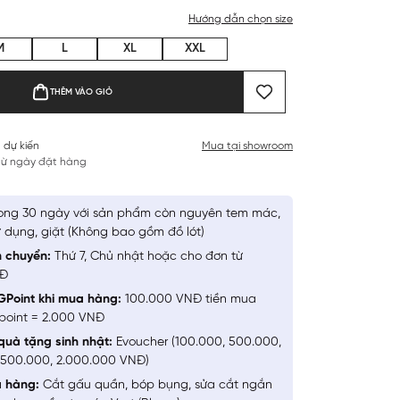
Hướng dẫn chọn size
M
L
XL
XXL
THÊM VÀO GIỎ
 dự kiến
Mua tại showroom
 từ ngày đặt hàng
ong 30 ngày với sản phẩm còn nguyên tem mác,
 dụng, giặt (Không bao gồm đồ lót)
n chuyển:
Thứ 7, Chủ nhật hoặc cho đơn từ
NĐ
GPoint khi mua hàng:
100.000 VNĐ tiền mua
point = 2.000 VNĐ
quà tặng sinh nhật:
Evoucher (100.000, 500.000,
1.500.000, 2.000.000 VNĐ)
a hàng:
Cắt gấu quần, bóp bụng, sửa cắt ngắn