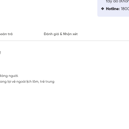
tay áo (Khô
Hotline:
1800
hoàn trả
Đánh giá & Nhận xét
2
 dáng người.
ng lại vẻ ngoài lịch lãm, trẻ trung