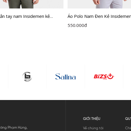
gắn tay nam Insidemen kẻ
Áo Polo Nam Đen Kẻ Insidemen
dáng Regular Fit IPS123MAH0
IPS116EDP01
550.000
đ
GIỚI THIỆU
QU
 Đường Phạm Hùng,
Về chúng tôi
Chí