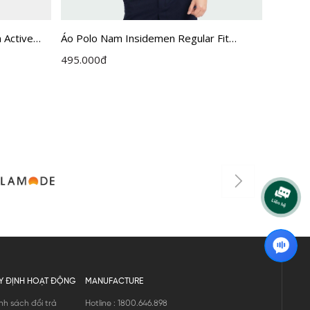
Áo Polo Nam Insidemen Regular Fit
Áo Pol
 Active
IPS056S3
495.000
đ
525.00
Y ĐỊNH HOẠT ĐỘNG
MANUFACTURE
nh sách đổi trả
Hotline : 1800.646.898