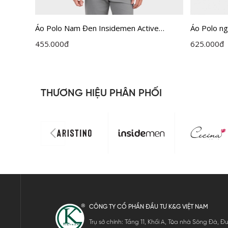
emen
Áo Polo Nam Đen Insidemen Active
Áo Polo n
Recycle Polyester IPS108EDP01
Jacquard 
455.000
đ
625.000
đ
THƯƠNG HIỆU PHÂN PHỐI
CÔNG TY CỔ PHẦN ĐẦU TƯ K&G VIỆT NAM
Trụ sở chính: Tầng 11, Khối A, Tòa nhà Sông Đà,