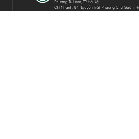
Phường Từ Liêm, TP Hà Nội
Chi Nhánh: 84 Nguyễn Trãi, Phường Chợ Quán, Hồ
Mã số thuế: 0105911105
ĐĂNG KÝ NHẬN TIN ĐIỆN TỬ
Hãy nhập email của bạn để nhận những tin tức mới nhất của 
THEO DÕI CHÚNG TÔI
Bản quyền © 2024 KGVIETNAM