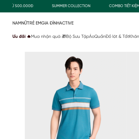
 TỪ 500.000Đ
SUMMER COLLECTION
COMBO TIẾT KIỆM
NAM
NỮ
TRẺ EM
GIA ĐÌNH
ACTIVE
Ưu đãi 🔥
Mua nhận quà 🎁
Bộ Sưu Tập
Áo
Quần
Đồ lót & Tất
Khăn