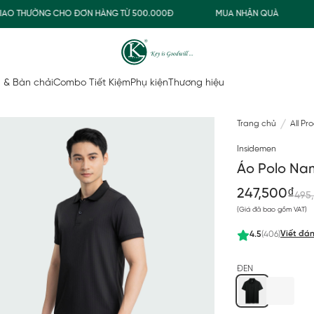
 THƯỜNG CHO ĐƠN HÀNG TỪ 500.000Đ
MUA NHẬN QUÀ
FR
 & Bàn chải
Combo Tiết Kiệm
Phụ kiện
Thương hiệu
Trang chủ
All Pr
Insidemen
Áo Polo Nam
247,500₫
495
(Giá đã bao gồm VAT)
Viết đán
4.5
(406)
ĐEN