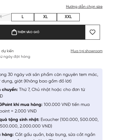
Hướng dẫn chọn size
M
L
XL
XXL
THÊM VÀO GIỎ
 dự kiến
Mua tại showroom
 từ ngày đặt hàng
ong 30 ngày với sản phẩm còn nguyên tem mác,
 dụng, giặt (Không bao gồm đồ lót)
n chuyển:
Thứ 7, Chủ nhật hoặc cho đơn từ
NĐ
GPoint khi mua hàng:
100.000 VNĐ tiền mua
point = 2.000 VNĐ
quà tặng sinh nhật:
Evoucher (100.000, 500.000,
1.500.000, 2.000.000 VNĐ)
a hàng:
Cắt gấu quần, bóp bụng, sửa cắt ngắn