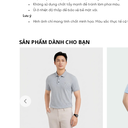
Không sử dụng chất tẩy mạnh để tránh làm phai màu.
Ủi ở nhiệt độ thấp để bảo vệ bề mặt vải.
Lưu ý
:
Hình ảnh chỉ mang tính chất minh họa. Màu sắc thực tế có
SẢN PHẨM DÀNH CHO BẠN