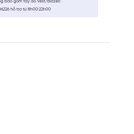
ng bao gồm tay áo Vest/Blazer)
6226 hỗ trợ từ 8h00:22h00