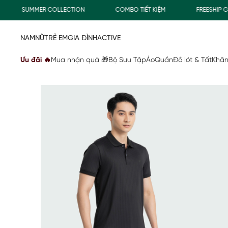
SUMMER COLLECTION
COMBO TIẾT KIỆM
FREESHIP GIAO
NAM
NỮ
TRẺ EM
GIA ĐÌNH
ACTIVE
Ưu đãi 🔥
Mua nhận quà 🎁
Bộ Sưu Tập
Áo
Quần
Đồ lót & Tất
Khăn