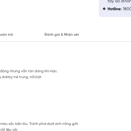
tay áo (Khô
Hotline:
1800
hoàn trả
Đánh giá & Nhận xét
 động nhưng vẫn tôn dáng khi mặc.
g dobby trẻ trung, nổi bật
màu sắc bền lâu. Tránh phơi dưới ánh nắng gắt.
t liệu vải.