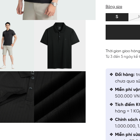
Bảng size
S
Thời gian giao hàng
Từ 3 đến 5 ngày kể
Đổi hàng:
tr
chưa qua sử
Miễn phí vậ
500.000 V
Tích điểm K
hàng = 1 KG
Chính sách 
1.000.000, 
Miễn phí sử