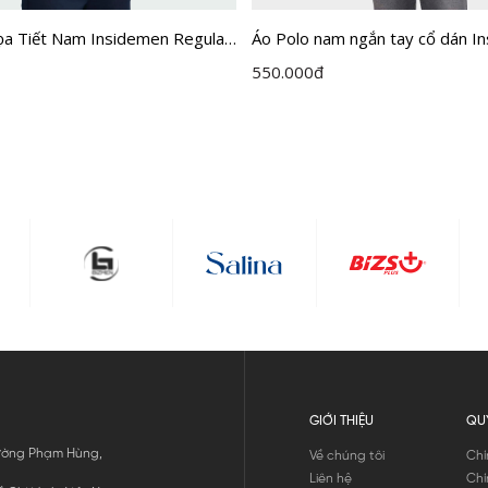
ọa Tiết Nam Insidemen Regular
Áo Polo nam ngắn tay cổ dán I
9AZ
dệt Jacquard vân chìm IPS122
550.000
đ
GIỚI THIỆU
QU
 Đường Phạm Hùng,
Về chúng tôi
Chí
Liên hệ
Chí