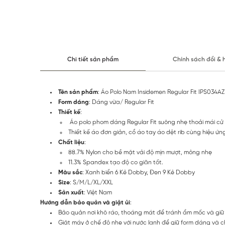
Chi tiết sản phẩm
Chính sách đổi & 
Tên sản phẩm
: Áo Polo Nam Insidemen Regular Fit IPS034AZ
Form dáng
: Dáng vừa/ Regular Fit
Thiết kế
:
Áo polo phom dáng Regular Fit suông nhẹ thoải mái cử
Thiết kế áo đơn giản, cổ áo tay áo dệt rib cùng hiệu ứn
Chất liệu
:
88.7% Nylon cho bề mặt vải độ mịn mượt, mỏng nhẹ
11.3% Spandex tạo độ co giãn tốt.
Màu sắc
: Xanh biển 6 Kẻ Dobby, Đen 9 Kẻ Dobby
Size
: S/M/L/XL/XXL
Sản xuất
: Việt Nam
Hướng dẫn bảo quản và giặt ủi
:
Bảo quản nơi khô ráo, thoáng mát để tránh ẩm mốc và giữ 
Giặt máy ở chế độ nhẹ với nước lạnh để giữ form dáng và chấ