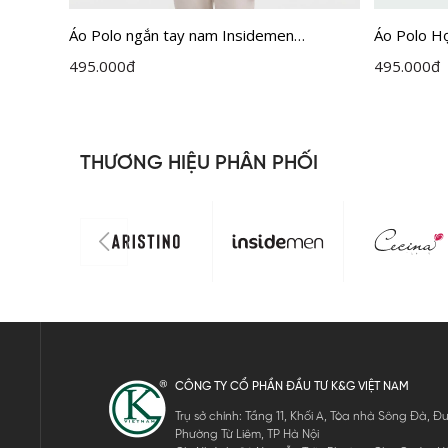
ctive
Áo Polo ngắn tay nam Insidemen
Áo Polo H
IPS090MAH0
Fit IPS05
495.000
đ
495.000
đ
THƯƠNG HIỆU PHÂN PHỐI
CÔNG TY CỔ PHẦN ĐẦU TƯ K&G VIỆT NAM
Trụ sở chính: Tầng 11, Khối A, Tòa nhà Sông Đà,
Phường Từ Liêm, TP Hà Nội