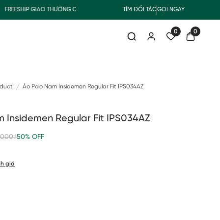
EESHIP GIAO THƯỜNG CHO ĐƠN HÀNG TỪ 500.000Đ
TÌM ĐỐI TÁC
GỌI NGAY
SUMMER COLLEC
0
0
oduct
Áo Polo Nam Insidemen Regular Fit IPS034AZ
 Insidemen Regular Fit IPS034AZ
,000₫
50% OFF
h giá