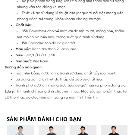
Áo polo phom dáng Regular Fit suông nhẹ thoải mái cử động
nhưng vẫn tôn dáng khi mặc.
Thiết kế áo sử dụng kĩ thuật dệt jacquard nổi bật mang đến
phong cách trẻ trung, khỏe khoắn cho người mặc.
Chất liệu:
85% Polyamide cho bề mặt vải độ mịn mượt, mỏng nhẹ, thấm
hút mồ hôi và bền màu trong suốt quá trình sử dụng.
15% Spandex tạo độ co giãn tốt
Màu sắc:
Xanh tím than 2 Jacquard
Size:
S/M/L/XL/XXL/3XL
Sản xuất:
Việt Nam
Hướng dẫn bảo quản:
Giặt nhẹ bằng nước lạnh, tránh sử dụng chất tẩy rửa mạnh.
Sử dụng bàn ủi ở nhiệt độ thấp để bảo vệ chất liệu.
Tránh phơi dưới ánh nắng trực tiếp để giữ màu và phom dáng áo.
Lưu ý:
Hình ảnh chỉ mang tính chất minh họa. Màu sắc sản phẩm thực tế
có thể khác do điều kiện ánh sáng và màn hình hiển thị.
SẢN PHẨM DÀNH CHO BẠN