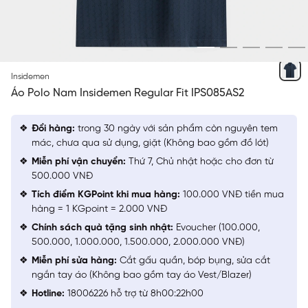
XANH TÍM THAN 2 JACQUARD
Insidemen
Áo Polo Nam Insidemen Regular Fit IPS085AS2
Đổi hàng:
trong 30 ngày với sản phẩm còn nguyên tem
mác, chưa qua sử dụng, giặt (Không bao gồm đồ lót)
Miễn phí vận chuyển:
Thứ 7, Chủ nhật hoặc cho đơn từ
500.000 VNĐ
Tích điểm KGPoint khi mua hàng:
100.000 VNĐ tiền mua
hàng = 1 KGpoint = 2.000 VNĐ
Chính sách quà tặng sinh nhật:
Evoucher (100.000,
500.000, 1.000.000, 1.500.000, 2.000.000 VNĐ)
Miễn phí sửa hàng:
Cắt gấu quần, bóp bụng, sửa cắt
ngắn tay áo (Không bao gồm tay áo Vest/Blazer)
Hotline:
18006226 hỗ trợ từ 8h00:22h00