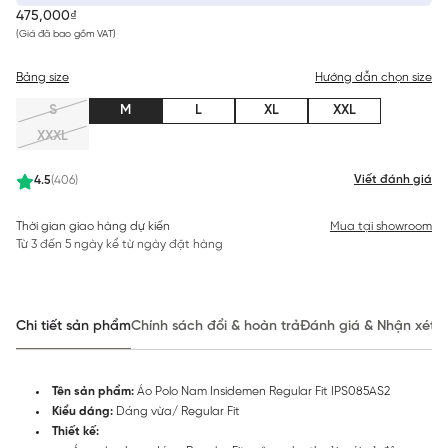
475,000₫
(Giá đã bao gồm VAT)
Bảng size
Hướng dẫn chọn size
S
M
L
XL
XXL
XXXL
Viết đánh giá
4.5
(406)
Thời gian giao hàng dự kiến
Mua tại showroom
Từ 3 đến 5 ngày kể từ ngày đặt hàng
Chi tiết sản phẩm
Chính sách đổi & hoàn trả
Đánh giá & Nhận xét
Tên sản phẩm:
Áo Polo Nam Insidemen Regular Fit IPS085AS2
Kiểu dáng:
Dáng vừa/ Regular Fit
Thiết kế: