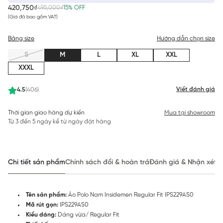
420,750₫
495,000₫
15% OFF
(Giá đã bao gồm VAT)
Bảng size
Hướng dẫn chọn size
S
M
L
XL
XXL
XXXL
Viết đánh giá
4.5
(406)
Thời gian giao hàng dự kiến
Mua tại showroom
Từ 3 đến 5 ngày kể từ ngày đặt hàng
Chi tiết sản phẩm
Chính sách đổi & hoàn trả
Đánh giá & Nhận xét
Tên sản phẩm:
Áo Polo Nam Insidemen Regular Fit IPS229AS0
Mã rút gọn:
IPS229AS0
Kiểu dáng:
Dáng vừa/ Regular Fit