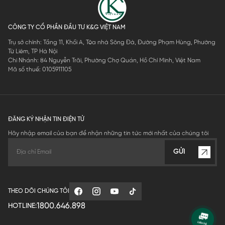
CÔNG TY CỔ PHẦN ĐẦU TƯ K&G VIỆT NAM
Trụ sở chính: Tầng 11, Khối A, Tòa nhà Sông Đà, Đường Phạm Hùng, Phường
Từ Liêm, TP Hà Nội
Chi Nhánh: 84 Nguyễn Trãi, Phường Chợ Quán, Hồ Chí Minh, Việt Nam
Mã số thuế: 0105911105
ĐĂNG KÝ NHẬN TIN ĐIỆN TỬ
Hãy nhập email của bạn để nhận những tin tức mới nhất của chúng tôi
GỬI
THEO DÕI CHÚNG TÔI
1800.646.898
HOTLINE: