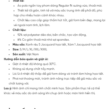
Thiết kế:
Áo polo ngắn tay phom dáng Regular fit suông vừa, thoải mái.
Thiết kế tối giản, tinh tế với màu sắc trung tính dễ phối đồ, phù
hợp cho nhiều hoàn cảnh khác nhau.
Chất liệu cao cấp giúp thấm hút tốt, giữ form bền đẹp, mang lại
vẻ ngoài nam tính, lịch lãm.
Chất liệu:
92% sợi polyester dẻo dai, bền chắc, tạo vận động,
8% Co giãn thoải mái nhờ sợi spandex.
Màu sắc:
Xanh rêu 5 Jacquard họa tiết, Xám 1 Jacquard họa tiết
Size:
S/M/L/XL/XXL/XXXL
Sản xuất:
Việt Nam
Hướng dẫn bảo quản và giặt ủi:
Giặt ở nhiệt độ không quá 30°C.
Không sử dụng chất tẩy mạnh.
Là/ủi ở nhiệt độ thấp để giữ form dáng và tránh làm hỏng họa tiết.
Phơi nơi thoáng mát, tránh ánh nắng trực tiếp để giữ màu sắc và
chất lượng vải.
Lưu ý:
Hình ảnh chỉ mang tính chất minh họa. Sản phẩm thực tế có thể
khác về màu sắc do ánh sáng khi chụp ảnh hoặc màn hình hiển thị.