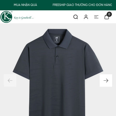
MUA NHẬN QUÀ
FREESHIP GIAO THƯỜNG CHO ĐƠN HÀNG TỪ
0