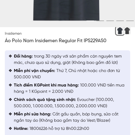
XÁM 1 JACQUARD HỌA TIẾT
Insidemen
Áo Polo Nam Insidemen Regular Fit IPS229AS0
Đổi hàng:
trong 30 ngày với sản phẩm còn nguyên tem
mác, chưa qua sử dụng, giặt (Không bao gồm đồ lót)
Miễn phí vận chuyển:
Thứ 7, Chủ nhật hoặc cho đơn từ
500.000 VNĐ
Tích điểm KGPoint khi mua hàng:
100.000 VNĐ tiền mua
hàng = 1 KGpoint = 2.000 VNĐ
Chính sách quà tặng sinh nhật:
Evoucher (100.000,
500.000, 1.000.000, 1.500.000, 2.000.000 VNĐ)
Miễn phí sửa hàng:
Cắt gấu quần, bóp bụng, sửa cắt
ngắn tay áo (Không bao gồm tay áo Vest/Blazer)
Hotline:
18006226 hỗ trợ từ 8h00:22h00