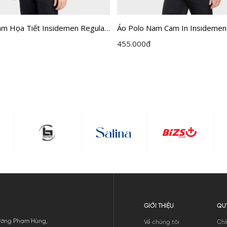
am Họa Tiết Insidemen Regular
Áo Polo Nam Cam In Insidemen
3MAH0
Recycle Polyester IPS108EDP
455.000
đ
GIỚI THIỆU
QU
 Đường Phạm Hùng,
Về chúng tôi
Chí