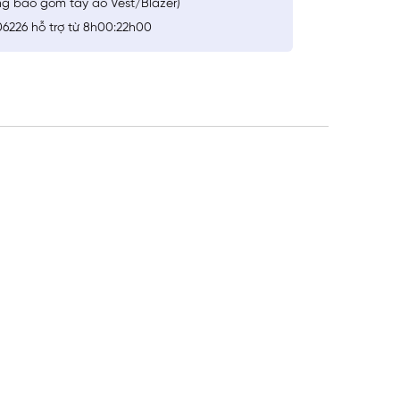
ng bao gồm tay áo Vest/Blazer)
6226 hỗ trợ từ 8h00:22h00