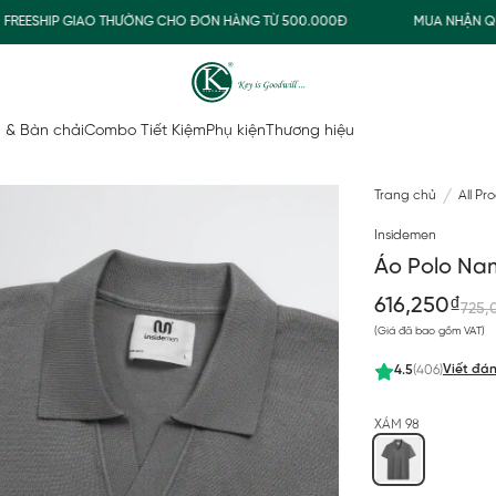
ESHIP GIAO THƯỜNG CHO ĐƠN HÀNG TỪ 500.000Đ
MUA NHẬN QUÀ
 & Bàn chải
Combo Tiết Kiệm
Phụ kiện
Thương hiệu
Trang chủ
All Pr
Insidemen
Áo Polo Nam
616,250₫
725,
(Giá đã bao gồm VAT)
Viết đán
4.5
(406)
XÁM 98