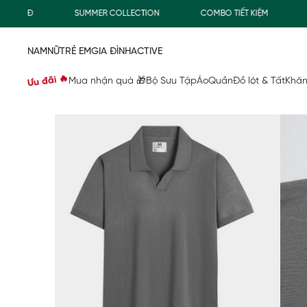
000Đ
SUMMER COLLECTION
COMBO TIẾT KIỆM
FRE
NAM
NỮ
TRẺ EM
GIA ĐÌNH
ACTIVE
Ưu đãi 🔥
Mua nhận quà 🎁
Bộ Sưu Tập
Áo
Quần
Đồ lót & Tất
Khăn