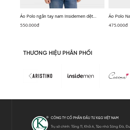
kẻ
Áo Polo ngắn tay nam Insidemen dệt
Áo Polo N
3MAH0
Jacquard cổ dán cao cấp dáng Regular Fit
Fit IPS06
550.000
đ
475.000
đ
IPS121MAH0
THƯƠNG HIỆU PHÂN PHỐI
CÔNG TY CỔ PHẦN ĐẦU TƯ K&G VIỆT NAM
Trụ sở chính: Tầng 11, Khối A, Tòa nhà Sông Đà,