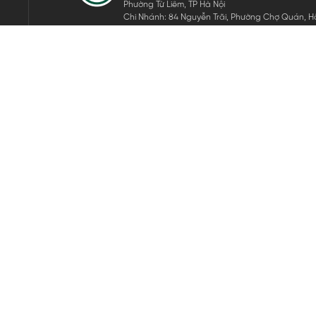
Phường Từ Liêm, TP Hà Nội
Chi Nhánh: 84 Nguyễn Trãi, Phường Chợ Quán, Hồ
Mã số thuế: 0105911105
ĐĂNG KÝ NHẬN TIN ĐIỆN TỬ
Hãy nhập email của bạn để nhận những tin tức mới nhất của 
THEO DÕI CHÚNG TÔI
Bản quyền © 2024 KGVIETNAM