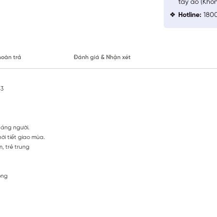
tay áo (Khô
Hotline:
1800
hoàn trả
Đánh giá & Nhận xét
S3
dáng người.
ời tiết giao mùa.
m, trẻ trung
ộng