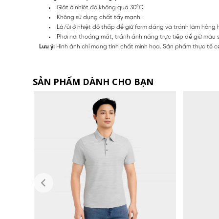
Giặt ở nhiệt độ không quá 30°C.
Không sử dụng chất tẩy mạnh.
Là/ủi ở nhiệt độ thấp để giữ form dáng và tránh làm hỏng h
Phơi nơi thoáng mát, tránh ánh nắng trực tiếp để giữ màu s
Lưu ý:
Hình ảnh chỉ mang tính chất minh họa. Sản phẩm thực tế có
SẢN PHẨM DÀNH CHO BẠN