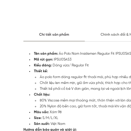
Chi tiết sản phẩm
Chính sách đổi & 
Tên sản phẩm:
Áo Polo Nam Insidemen Regular Fit IPSU05A
Mã rút gọn:
IPSU05AS3
Kiểu dáng:
Dáng vừa/ Regular Fit
Thiết kế:
Áo polo form dáng regular fit thoải mái, phù hợp nhiều 
Chất liệu len mềm mịn, giữ ấm vừa phải, thích hợp cho th
Thiết kế phối cổ bẻ V đơn giản, mang lại vẻ ngoài lịch lã
Chất liệu:
80% Viscose mềm mại thoáng mát, thân thiện với làn da
20% Nylon độ bền cao, giữ form tốt, thoải mái khi vận đ
Màu sắc:
Xám 98
Size:
S/M/L/XL
Sản xuất:
Việt Nam
Hướng dẫn bảo quản và giặt ủi: