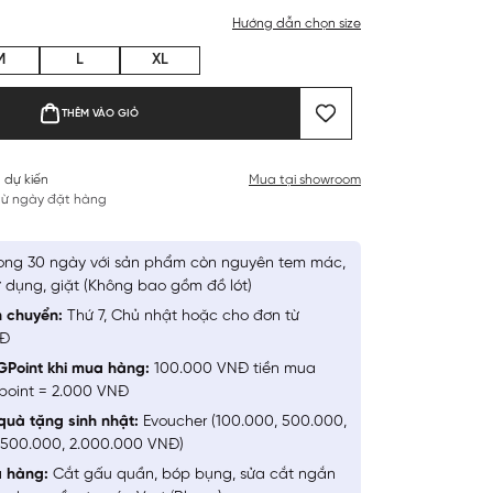
Hướng dẫn chọn size
M
L
XL
THÊM VÀO GIỎ
 dự kiến
Mua tại showroom
 từ ngày đặt hàng
ong 30 ngày với sản phẩm còn nguyên tem mác,
 dụng, giặt (Không bao gồm đồ lót)
n chuyển:
Thứ 7, Chủ nhật hoặc cho đơn từ
NĐ
GPoint khi mua hàng:
100.000 VNĐ tiền mua
point = 2.000 VNĐ
quà tặng sinh nhật:
Evoucher (100.000, 500.000,
1.500.000, 2.000.000 VNĐ)
a hàng:
Cắt gấu quần, bóp bụng, sửa cắt ngắn