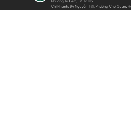
Phường Từ Liêm, TP Hà Nội
Chi Nhánh: 84 Nguyễn Trãi, Phường Chợ Quán, Hồ
Mã số thuế: 0105911105
ĐĂNG KÝ NHẬN TIN ĐIỆN TỬ
Hãy nhập email của bạn để nhận những tin tức mới nhất của 
THEO DÕI CHÚNG TÔI
Bản quyền © 2024 KGVIETNAM