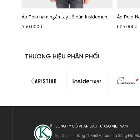
 Active
Áo Polo nam ngắn tay cổ dán Insidemen
Áo Polo N
dệt Jacquard vân chìm IPS122MAH0
Active IP
550.000
đ
625.000
đ
THƯƠNG HIỆU PHÂN PHỐI
CÔNG TY CỔ PHẦN ĐẦU TƯ K&G VIỆT NAM
Trụ sở chính: Tầng 11, Khối A, Tòa nhà Sông Đà,