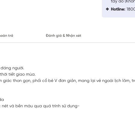
tay áo (Khô
Hotline:
1800
hoàn trả
Đánh giá & Nhận xét
u dáng người.
thời tiết giao mùa.
giác thon gọn, phối cổ bẻ V đơn giản, mang lại vẻ ngoài lịch lãm, tr
da
ắc nét và bền màu qua quá trình sử dụng-