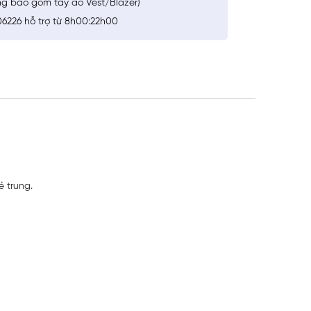
ng bao gồm tay áo Vest/Blazer)
6226 hỗ trợ từ 8h00:22h00
ẻ trung.