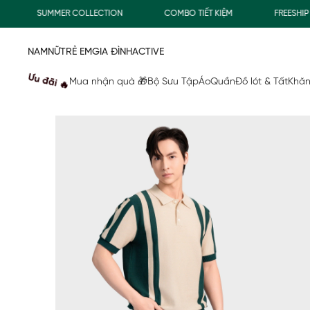
SUMMER COLLECTION
COMBO TIẾT KIỆM
FREESHIP GI
NAM
NỮ
TRẺ EM
GIA ĐÌNH
ACTIVE
Ưu đãi 🔥
Mua nhận quà 🎁
Bộ Sưu Tập
Áo
Quần
Đồ lót & Tất
Khăn