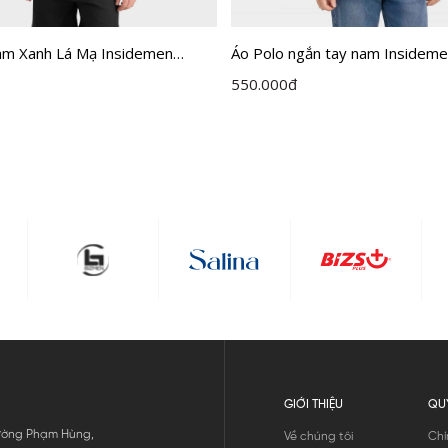
am Xanh Lá Mạ Insidemen
Áo Polo ngắn tay nam Insideme
S110EDP01
Jacquard cổ dán cao cấp dáng R
550.000
đ
IPS121MAH0
GIỚI THIỆU
QU
 Đường Phạm Hùng,
Về chúng tôi
Chí