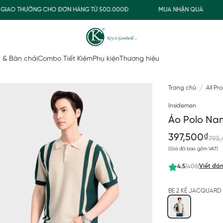
AO THƯỜNG CHO ĐƠN HÀNG TỪ 500.000Đ
MUA NHẬN QUÀ
 & Bàn chải
Combo Tiết Kiệm
Phụ kiện
Thương hiệu
Trang chủ
All Pr
Insidemen
Áo Polo Nam
397,500₫
795
(Giá đã bao gồm VAT)
Viết đán
4.5
(406)
BE 2 KẺ JACQUARD