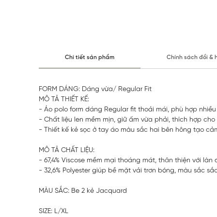
Chi tiết sản phẩm
Chính sách đổi & 
FORM DÁNG: Dáng vừa/ Regular Fit
MÔ TẢ THIẾT KẾ:
- Áo polo form dáng Regular fit thoải mái, phù hợp nhiề
- Chất liệu len mềm mịn, giữ ấm vừa phải, thích hợp cho 
- Thiết kế kẻ sọc ở tay áo màu sắc hai bên hông tạo cảm 
MÔ TẢ CHẤT LIỆU:
- 67,4% Viscose mềm mại thoáng mát, thân thiện với làn 
- 32,6% Polyester giúp bề mặt vải trơn bóng, màu sắc s
MÀU SẮC: Be 2 kẻ Jacquard
SIZE: L/XL