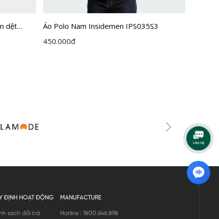
n dệt
Áo Polo Nam Insidemen IPS035S3
Áo Pol
egular Fit
Regula
450.000
đ
450.00
Y ĐỊNH HOẠT ĐỘNG
MANUFACTURE
nh sách đổi trả
Hotline : 1800.646.898