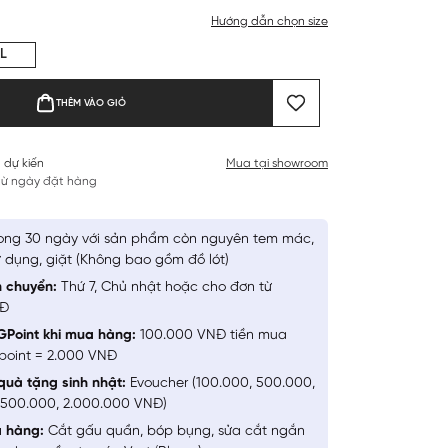
Hướng dẫn chọn size
L
THÊM VÀO GIỎ
 dự kiến
Mua tại showroom
 từ ngày đặt hàng
ong 30 ngày với sản phẩm còn nguyên tem mác,
 dụng, giặt (Không bao gồm đồ lót)
n chuyển:
Thứ 7, Chủ nhật hoặc cho đơn từ
NĐ
GPoint khi mua hàng:
100.000 VNĐ tiền mua
point = 2.000 VNĐ
quà tặng sinh nhật:
Evoucher (100.000, 500.000,
1.500.000, 2.000.000 VNĐ)
a hàng:
Cắt gấu quần, bóp bụng, sửa cắt ngắn