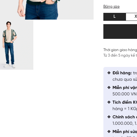
Bảng size
L
X
Thời gian giao hàng
Từ 3 đến 5 ngày kể
Đổi hàng:
tr
chưa qua sử
Miễn phí vậ
500.000 V
Tích điểm K
hàng = 1 KG
Chính sách 
1.000.000, 
Miễn phí sử