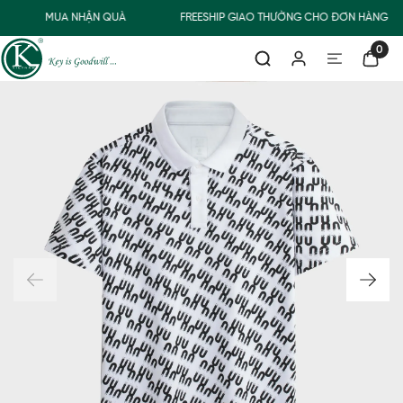
MUA NHẬN QUÀ
FREESHIP GIAO THƯỜNG CHO ĐƠN HÀNG TỪ
0