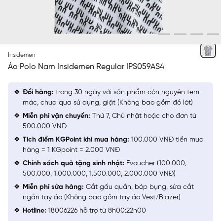
TRẮNG 8
Insidemen
Áo Polo Nam Insidemen Regular IPS059AS4
Đổi hàng:
trong 30 ngày với sản phẩm còn nguyên tem
mác, chưa qua sử dụng, giặt (Không bao gồm đồ lót)
Miễn phí vận chuyển:
Thứ 7, Chủ nhật hoặc cho đơn từ
500.000 VNĐ
Tích điểm KGPoint khi mua hàng:
100.000 VNĐ tiền mua
hàng = 1 KGpoint = 2.000 VNĐ
Chính sách quà tặng sinh nhật:
Evoucher (100.000,
500.000, 1.000.000, 1.500.000, 2.000.000 VNĐ)
Miễn phí sửa hàng:
Cắt gấu quần, bóp bụng, sửa cắt
ngắn tay áo (Không bao gồm tay áo Vest/Blazer)
Hotline:
18006226 hỗ trợ từ 8h00:22h00