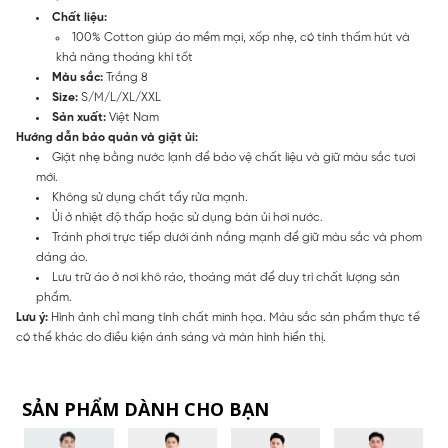
Chất liệu:
100% Cotton giúp áo mềm mại, xốp nhẹ, có tính thấm hút và
khả năng thoáng khí tốt
Màu sắc:
Trắng 8
Size:
S/M/L/XL/XXL
Sản xuất:
Việt Nam
Hướng dẫn bảo quản và giặt ủi:
Giặt nhẹ bằng nước lạnh để bảo vệ chất liệu và giữ màu sắc tươi
mới.
Không sử dụng chất tẩy rửa mạnh.
Ủi ở nhiệt độ thấp hoặc sử dụng bàn ủi hơi nước.
Tránh phơi trực tiếp dưới ánh nắng mạnh để giữ màu sắc và phom
dáng áo.
Lưu trữ áo ở nơi khô ráo, thoáng mát để duy trì chất lượng sản
phẩm.
Lưu ý:
Hình ảnh chỉ mang tính chất minh họa. Màu sắc sản phẩm thực tế
có thể khác do điều kiện ánh sáng và màn hình hiển thị.
SẢN PHẨM DÀNH CHO BẠN