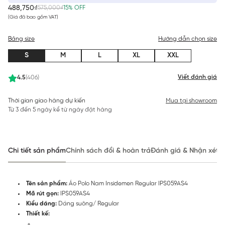
488,750₫
575,000₫
15% OFF
(Giá đã bao gồm VAT)
Bảng size
Hướng dẫn chọn size
S
M
L
XL
XXL
Viết đánh giá
4.5
(406)
Thời gian giao hàng dự kiến
Mua tại showroom
Từ 3 đến 5 ngày kể từ ngày đặt hàng
Chi tiết sản phẩm
Chính sách đổi & hoàn trả
Đánh giá & Nhận xét
Tên sản phẩm:
Áo Polo Nam Insidemen Regular IPS059AS4
Mã rút gọn:
IPS059AS4
Kiểu dáng:
Dáng suông/ Regular
Thiết kế: