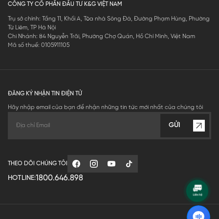
CÔNG TY CỔ PHẦN ĐẦU TƯ K&G VIỆT NAM
Trụ sở chính: Tầng 11, Khối A, Tòa nhà Sông Đà, Đường Phạm Hùng, Phường
Từ Liêm, TP Hà Nội
Chi Nhánh: 84 Nguyễn Trãi, Phường Chợ Quán, Hồ Chí Minh, Việt Nam
Mã số thuế: 0105911105
ĐĂNG KÝ NHẬN TIN ĐIỆN TỬ
Hãy nhập email của bạn để nhận những tin tức mới nhất của chúng tôi
GỬI
THEO DÕI CHÚNG TÔI
1800.646.898
HOTLINE: