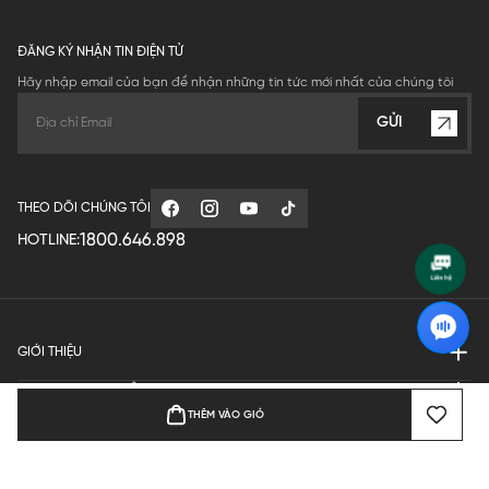
ĐĂNG KÝ NHẬN TIN ĐIỆN TỬ
Hãy nhập email của bạn để nhận những tin tức mới nhất của chúng tôi
GỬI
THEO DÕI CHÚNG TÔI
1800.646.898
HOTLINE:
GIỚI THIỆU
QUY ĐỊNH HOẠT ĐỘNG
THÊM VÀO GIỎ
MANUFACTURE
THANH TOÁN