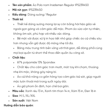
Tên sản phẩm
: Áo Polo nam Insidemen Regular IPS239AS0
Mã rút gọn
: IPS239AS0
Kiểu dáng
: Dáng suông/ Regular
Thiết kế
:
Thiết kế dáng suông mang lại sự cân bằng hài hòa giữa vẻ
ngoài gọn gàng và cảm giác dễ mặc. Phom áo vừa vặn tự nhiên,
không ôm sát, phù hợp với nhiều vóc dáng.
Bề mặt vải được xử lý in họa tiết nhỏ giúp chiếc áo có chiều sâu
hơn nhưng vẫn giữ được độ mỏng nhẹ tối đa.
Bảng màu trung tính bền vững với thời gian, dễ dàng phối cùng
mọi loại quần từ short thể thao đến quần âu công sở.
Chất liệu
:
87% polyamide 13% Spandex
Chất liệu cho cảm giác trơn mướt, mát tay khi chạm, thoáng
nhẹ khi mặc, không gây nóng bí.
Áo có khả năng co giãn hông tạo cảm giác bó sát, giúp người
mặc luôn thoải mái trong suốt ngày dài.
Áo giữ phom ổn định, hạn chế bai giãn.
Màu sắc
: Xanh rêu 13 in, Xanh tím than 14 in, Xám 15 in, Đen 16 in
Size
: M/L/XL/XXL
Sản xuất
: Việt Nam
Hướng dẫn bảo quản
: