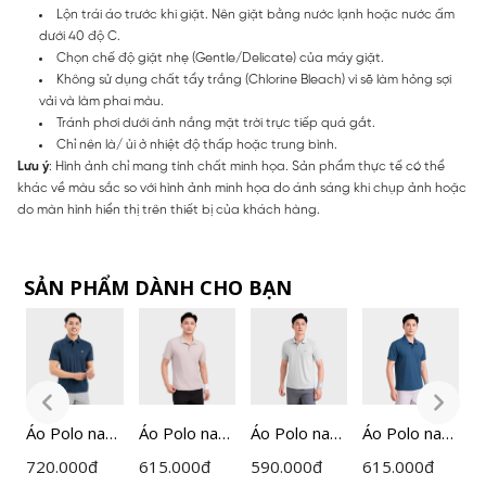
Lộn trái áo trước khi giặt. Nên giặt bằng nước lạnh hoặc nước ấm
dưới 40 độ C.
Chọn chế độ giặt nhẹ (Gentle/Delicate) của máy giặt.
Không sử dụng chất tẩy trắng (Chlorine Bleach) vì sẽ làm hỏng sợi
vải và làm phai màu.
Tránh phơi dưới ánh nắng mặt trời trực tiếp quá gắt.
Chỉ nên là/ ủi ở nhiệt độ thấp hoặc trung bình.
Lưu ý
: Hình ảnh chỉ mang tính chất minh họa. Sản phẩm thực tế có thể
khác về màu sắc so với hình ảnh minh họa do ánh sáng khi chụp ảnh hoặc
do màn hình hiển thị trên thiết bị của khách hàng.
SẢN PHẨM DÀNH CHO BẠN
Áo Polo nam
Áo Polo nam
Áo Polo nam
Áo Polo nam
Á
ngắn tay
ngắn tay
ngắn tay
ngắn tay
X
720.000
đ
615.000
đ
590.000
đ
615.000
đ
5
Insidemen
Insidemen
Insidemen
Insidemen
K