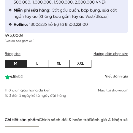
500.000, 1.000.000, 1.500.000, 2.000.000 VNĐ)
Miễn phí sửa hàng:
Cắt gấu quần, bóp bụng, sửa cắt
ngắn tay áo (Không bao gồm tay áo Vest/Blazer)
Hotline:
18006226 hỗ trợ từ 8h00:22h00
495,000₫
(Giá đã bao gồm VAT)
Bảng size
Hướng dẫn chọn size
M
L
XL
XXL
Viết đánh giá
4.5
(406)
Thời gian giao hàng dự kiến
Mua tại showroom
Từ 3 đến 5 ngày kể từ ngày đặt hàng
Chi tiết sản phẩm
Chính sách đổi & hoàn trả
Đánh giá & Nhận xét