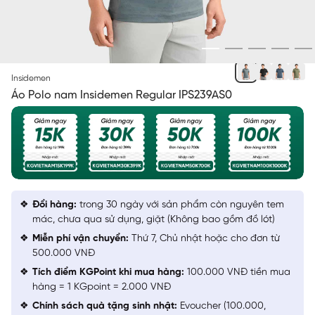
XÁM 15 IN
Insidemen
Áo Polo nam Insidemen Regular IPS239AS0
Đổi hàng:
trong 30 ngày với sản phẩm còn nguyên tem
mác, chưa qua sử dụng, giặt (Không bao gồm đồ lót)
Miễn phí vận chuyển:
Thứ 7, Chủ nhật hoặc cho đơn từ
500.000 VNĐ
Tích điểm KGPoint khi mua hàng:
100.000 VNĐ tiền mua
hàng = 1 KGpoint = 2.000 VNĐ
Chính sách quà tặng sinh nhật:
Evoucher (100.000,