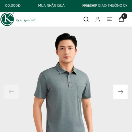
Ừ 500.000Đ
MUA NHẬN QUÀ
FREESHIP GIAO THƯỜNG CHO 
0