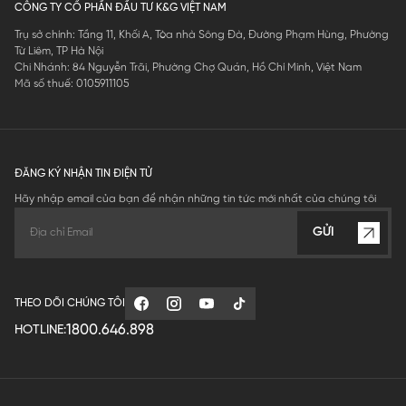
CÔNG TY CỔ PHẦN ĐẦU TƯ K&G VIỆT NAM
Trụ sở chính: Tầng 11, Khối A, Tòa nhà Sông Đà, Đường Phạm Hùng, Phường
Từ Liêm, TP Hà Nội
Chi Nhánh: 84 Nguyễn Trãi, Phường Chợ Quán, Hồ Chí Minh, Việt Nam
Mã số thuế: 0105911105
ĐĂNG KÝ NHẬN TIN ĐIỆN TỬ
Hãy nhập email của bạn để nhận những tin tức mới nhất của chúng tôi
GỬI
THEO DÕI CHÚNG TÔI
1800.646.898
HOTLINE: