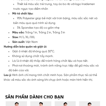
Thiết kế màu sắc trẻ trung, tay áo bo rib với logo Insidemen
trước ngực tạo điểm nhấn
Mô tả chất liệu:
95% Polyester giúp bề mặt vải trơn bóng, màu sắc sắc nét và
bền màu qua quá trình sử dụng
5% Spandex tạo độ co giãn nhẹ
Màu sắc:
Trắng 1 in, Trắng 2 in, Trắng 3 in
Size:
M/L/XL/XXL
Sản xuất:
Việt Nam
Hướng dẫn bảo quản và giặt ủi:
Giặt ở nhiệt độ không quá 30°C.
Không sử dụng chất tẩy mạnh.
Là/ủi ở nhiệt độ thấp để tránh hỏng chất liệu và họa tiết.
Phơi nơi thoáng mát, tránh ánh nắng trực tiếp để giữ màu sắc và
độ bền của vải.
Lưu ý:
Hình ảnh chỉ mang tính chất minh họa. Sản phẩm thực tế có thể
khác về màu sắc do ánh sáng khi chụp ảnh hoặc màn hình hiển thị.
SẢN PHẨM DÀNH CHO BẠN