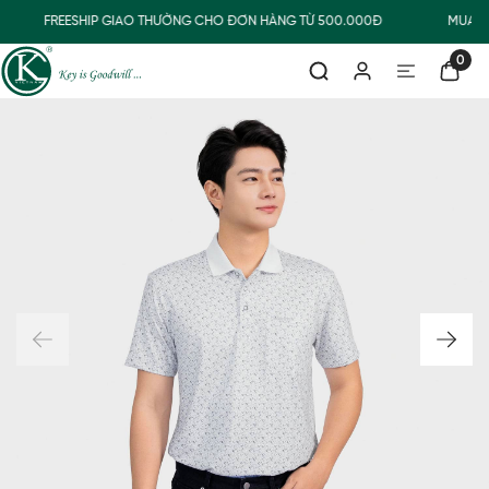
FREESHIP GIAO THƯỜNG CHO ĐƠN HÀNG TỪ 500.000Đ
MUA N
0