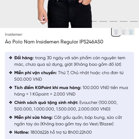
TRẮNG 1 IN
Insidemen
Áo Polo Nam Insidemen Regular IPS246AS0
Đổi hàng:
trong 30 ngày với sản phẩm còn nguyên tem
mác, chưa qua sử dụng, giặt (Không bao gồm đồ lót)
Miễn phí vận chuyển:
Thứ 7, Chủ nhật hoặc cho đơn từ
500.000 VNĐ
Tích điểm KGPoint khi mua hàng:
100.000 VNĐ tiền mua
hàng = 1 KGpoint = 2.000 VNĐ
Chính sách quà tặng sinh nhật:
Evoucher (100.000,
500.000, 1.000.000, 1.500.000, 2.000.000 VNĐ)
Miễn phí sửa hàng:
Cắt gấu quần, bóp bụng, sửa cắt
ngắn tay áo (Không bao gồm tay áo Vest/Blazer)
Hotline:
18006226 hỗ trợ từ 8h00:22h00