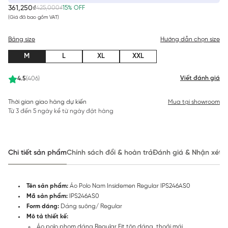
361,250₫
425,000₫
15% OFF
(Giá đã bao gồm VAT)
Bảng size
Hướng dẫn chọn size
M
L
XL
XXL
Viết đánh giá
4.5
(406)
Thời gian giao hàng dự kiến
Mua tại showroom
Từ 3 đến 5 ngày kể từ ngày đặt hàng
Chi tiết sản phẩm
Chính sách đổi & hoàn trả
Đánh giá & Nhận xét
Tên sản phẩm:
Áo Polo Nam Insidemen Regular IPS246AS0
Mã sản phẩm:
IPS246AS0
Form dáng:
Dáng suông/ Regular
Mô tả thiết kế:
Áo polo phom dáng Regular Fit tôn dáng, thoải mái