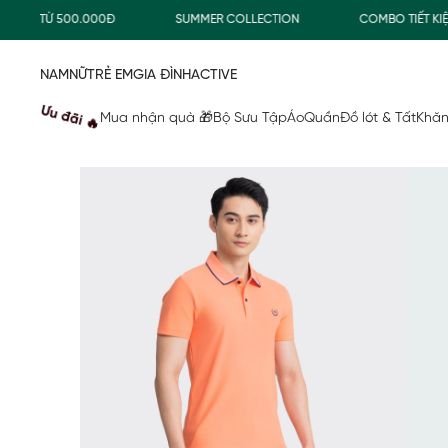
 TỪ 500.000Đ
SUMMER COLLECTION
COMBO TIẾT KIỆM
NAM
NỮ
TRẺ EM
GIA ĐÌNH
ACTIVE
Ưu đãi 🔥
Mua nhận quà 🎁
Bộ Sưu Tập
Áo
Quần
Đồ lót & Tất
Khăn