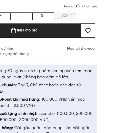
Hướng dẫn chọn size
M
L
XL
XXL
THÊM VÀO GIỎ
 dự kiến
Mua tại showroom
 từ ngày đặt hàng
ong 30 ngày với sản phẩm còn nguyên tem mác,
 dụng, giặt (Không bao gồm đồ lót)
n chuyển:
Thứ 7, Chủ nhật hoặc cho đơn từ
NĐ
GPoint khi mua hàng:
100.000 VNĐ tiền mua
point = 2.000 VNĐ
quà tặng sinh nhật:
Evoucher (100.000, 500.000,
1.500.000, 2.000.000 VNĐ)
a hàng:
Cắt gấu quần, bóp bụng, sửa cắt ngắn