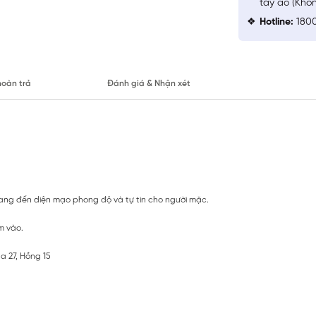
tay áo (Khô
Hotline:
1800
hoàn trả
Đánh giá & Nhận xét
 mang đến diện mạo phong độ và tự tin cho người mặc.
m vào.
a 27, Hồng 15