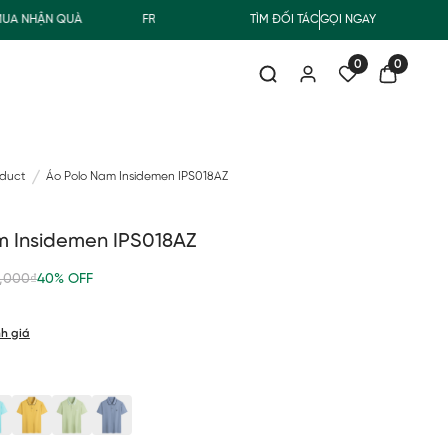
HẬN QUÀ
FREESHIP GIAO THƯỜNG CHO ĐƠN HÀNG TỪ 500.000Đ
TÌM ĐỐI TÁC
GỌI NGAY
0
0
oduct
Áo Polo Nam Insidemen IPS018AZ
m Insidemen IPS018AZ
,000₫
40% OFF
h giá