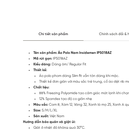
Chi tiết sản phẩm
Chính sách đổi & 
Tên sản phẩm: Áo Polo Nam Insidemen IPS018AZ
Mã rút gọn:
IPS018AZ
Kiểu dáng:
Dáng ôm/ Regular Fit
Thiết kế:
Áo polo phom dáng Slim fit vẫn tôn dáng khi mặc.
Thiết kế đơn giản với màu sắc trẻ trung, cổ áo dệt rib
Chất liệu:
88% Freezing Polyamide tạo cảm giác mát lạnh khi chạ
12% Spandex tạo độ co giãn nhẹ
Màu sắc:
Cam 8, Xám 12, Vàng 32, Xanh lá mạ 25, Xanh A qu
Size:
S/M/L/XL
Sản xuất:
Việt Nam
Hướng dẫn bảo quản và giặt ủi:
Giặt ở nhiệt độ không quá 30°C.