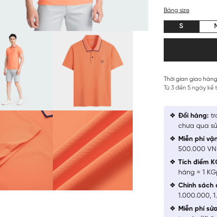
Bảng size
S
Thời gian giao hàng
Từ 3 đến 5 ngày kể
Đổi hàng:
tr
chưa qua sử
Miễn phí vậ
500.000 V
Tích điểm K
hàng = 1 KG
Chính sách 
1.000.000, 
Miễn phí sử