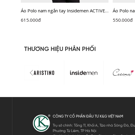
dáng
Áo Polo nam ngắn tay Insidemen ACTIVE
Áo Polo n
IPS112EDP01
dệt Jacqu
615.000
đ
550.000
đ
THƯƠNG HIỆU PHÂN PHỐI
CÔNG TY CỔ PHẦN ĐẦU TƯ K&G VIỆT NAM
Trụ sở chính: Tầng 11, Khối A, Tòa nhà Sông Đà,
Phường Từ Liêm, TP Hà Nội