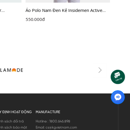
r
Áo Polo
Áo Polo Nam Đen Kẻ Insidemen Active
Insidem
IPS116EDP01
550.00
550.000
đ
Y ĐỊNH HOẠT ĐỘNG
MANUFACTURE
nh sách đổi trả
Hotline : 1800.646.898
nh sách bảo mật
Email: cs@kgvietnam.com