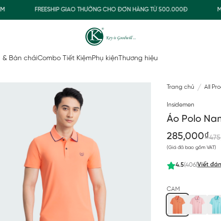
FREESHIP GIAO THƯỜNG CHO ĐƠN HÀNG TỪ 500.000Đ
MUA N
 & Bàn chải
Combo Tiết Kiệm
Phụ kiện
Thương hiệu
Trang chủ
All Pr
Insidemen
Áo Polo Na
285,000₫
475
(Giá đã bao gồm VAT)
Viết đán
4.5
(406)
CAM