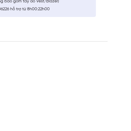
ng bao gồm tay áo Vest/Blazer)
6226 hỗ trợ từ 8h00:22h00