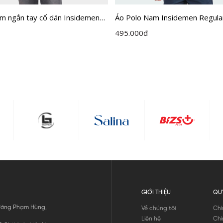
am ngắn tay cổ dán Insidemen
Áo Polo Nam Insidemen Regula
ard vân chìm IPS122MAH0
IPS071S2
495.000
đ
GIỚI THIỆU
QU
 Đường Phạm Hùng,
Về chúng tôi
Chí
Liên hệ
Chí