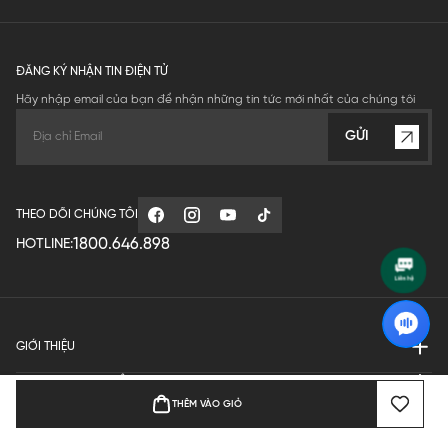
ĐĂNG KÝ NHẬN TIN ĐIỆN TỬ
Hãy nhập email của bạn để nhận những tin tức mới nhất của chúng tôi
GỬI
THEO DÕI CHÚNG TÔI
1800.646.898
HOTLINE:
GIỚI THIỆU
QUY ĐỊNH HOẠT ĐỘNG
THÊM VÀO GIỎ
MANUFACTURE