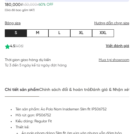
180,000₫
450,000₫
60% OFF
(Giá đã bao gồm VAT)
Bảng size
Hướng dẫn chọn size
S
M
L
XL
XXL
Viết đánh giá
4.5
(406)
Thời gian giao hàng dự kiến
Mua tại showroom
Từ 3 đến 5 ngày kể từ ngày đặt hàng
Chi tiết sản phẩm
Chính sách đổi & hoàn trả
Đánh giá & Nhận xét
Tên sản phẩm: Áo Polo Nam Insidemen Slim fit IPS067S2
Mã rút gọn: IPS067S2
Kiểu dáng: Regular Fit
Thiết kế:
Áo polo phom dáng Slim fit ôm vừa vặn nhưng vẫn đảm bảo