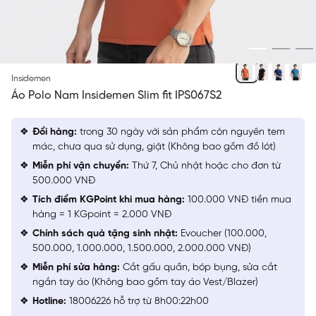
CAM
Insidemen
Áo Polo Nam Insidemen Slim fit IPS067S2
Đổi hàng:
trong 30 ngày với sản phẩm còn nguyên tem
mác, chưa qua sử dụng, giặt (Không bao gồm đồ lót)
Miễn phí vận chuyển:
Thứ 7, Chủ nhật hoặc cho đơn từ
500.000 VNĐ
Tích điểm KGPoint khi mua hàng:
100.000 VNĐ tiền mua
hàng = 1 KGpoint = 2.000 VNĐ
Chính sách quà tặng sinh nhật:
Evoucher (100.000,
500.000, 1.000.000, 1.500.000, 2.000.000 VNĐ)
Miễn phí sửa hàng:
Cắt gấu quần, bóp bụng, sửa cắt
ngắn tay áo (Không bao gồm tay áo Vest/Blazer)
Hotline:
18006226 hỗ trợ từ 8h00:22h00