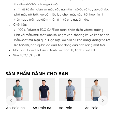
thoải mái đối đa cho người mặc.
Thiết kế đơn giản với màu sắc nam tính, cổ áo và tay áo dệt rib,
phối màu nổi bật. Áo có nhiều lựa chọn màu sắc, kết hợp hình in
trên ngực trái, tạo điểm nhấn tinh tế cho người mặc.
Chất liệu:
100% Polyester ECO CAFÉ an toàn, thân thiện với môi trường.
Mặt vải mềm mại, mát lạnh khi chạm vào, thoáng khí và khô nhanh,
kiểm soát mùi hiệu quả. Đặc biệt, áo còn có khả năng kháng tia UV
lên tới 98%, bảo vệ làn da dưới tác động của ánh nắng mặt trời.
Màu sắc: Cam 109, Đen 9, Xanh tím than 10, Xanh cổ vịt 50
Size: S/M/L/XL/XXL
SẢN PHẨM DÀNH CHO BẠN
m
Áo Polo nam
Áo Polo nam
Áo Polo
Áo Polo
[
ngắn tay
ngắn tay
ngắn tay
ngắn tay
N