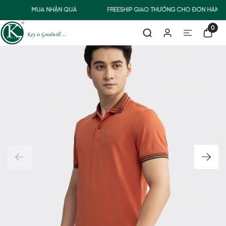
MUA NHẬN QUÀ
FREESHIP GIAO THƯỜNG CHO ĐƠN HÀNG 
0