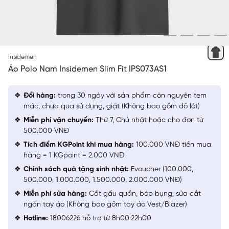
XANH RÊU 5 HỌA TIẾT JACQUARD
Insidemen
Áo Polo Nam Insidemen Slim Fit IPS073AS1
Đổi hàng:
trong 30 ngày với sản phẩm còn nguyên tem
mác, chưa qua sử dụng, giặt (Không bao gồm đồ lót)
Miễn phí vận chuyển:
Thứ 7, Chủ nhật hoặc cho đơn từ
500.000 VNĐ
Tích điểm KGPoint khi mua hàng:
100.000 VNĐ tiền mua
hàng = 1 KGpoint = 2.000 VNĐ
Chính sách quà tặng sinh nhật:
Evoucher (100.000,
500.000, 1.000.000, 1.500.000, 2.000.000 VNĐ)
Miễn phí sửa hàng:
Cắt gấu quần, bóp bụng, sửa cắt
ngắn tay áo (Không bao gồm tay áo Vest/Blazer)
Hotline:
18006226 hỗ trợ từ 8h00:22h00