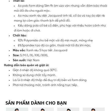
Thiết kế:
Áo polo form dáng Slim fit ôm vừa vặn nhưng vẫn đảm bảo thoải
mái đối đa cho người mặc.
Áo màu xanh rêu dệt Jacquard tinh tế, cổ áo và tay áo dệt rib
mang lại cảm giác thanh lịch dễ phối đồ.
Kiểu dáng polo cổ bẻ cổ điển, phù hợp với nhiều hoàn cảnh như
đi làm hoặc đi chơi.
Chất liệu:
92% Polyamide cho bề mặt vải độ mịn mượt, mỏng nhẹ
8%Spandex tạo độ co giãn, thoải mái tối đa khi mặc.
Màu sắc:
Xanh rêu 5 họa tiết Jacquard
Size:
S/M/L/XL/XXL/XXXL
Sản xuất:
Việt Nam
Hướng dẫn bảo quản và giặt ủi:
Giặt ở nhiệt độ không quá 30°C.
Không sử dụng chất tẩy mạnh.
Là/ủi ở nhiệt độ thấp để duy trì độ bền và form dáng.
Phơi nơi thoáng mát, tránh ánh nắng trực tiếp.
SẢN PHẨM DÀNH CHO BẠN