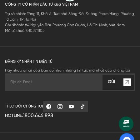
CÔNG TY CỔ PHẦN ĐẦU TƯ K&G VIỆT NAM
Trụ sở chính: Tầng 11, Khối A, Tòa nhà Sông Đà, Đường Phạm Hùng, Phường
Từ Liêm, TP Hà Nội
Chi Nhánh: 84 Nguyễn Trãi, Phường Chợ Quán, Hồ Chí Minh, Việt Nam
Mã số thuế: 0105911105
ĐĂNG KÝ NHẬN TIN ĐIỆN TỬ
Hãy nhập email của bạn để nhận những tin tức mới nhất của chúng tôi
GỬI
THEO DÕI CHÚNG TÔI
1800.646.898
HOTLINE: