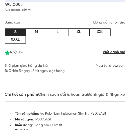
495,000₫
(Giá đã bao gồm VAT)
Bảng size
Hướng dẫn chọn size
S
M
L
XL
XXL
XXXL
Viết đánh giá
4.5
(406)
Thời gian giao hàng dự kiến
Mua tại showroom
Từ 3 đến 5 ngày kể từ ngày đặt hàng
Chi tiết sản phẩm
Chính sách đổi & hoàn trả
Đánh giá & Nhận xét
Tên sản phẩm:
Áo Polo Nam Insidemen Slim Fit IPS073AS1
Mã rút gọn:
IPS073AS1
Kiểu dáng:
Dáng ôm / Slim fit