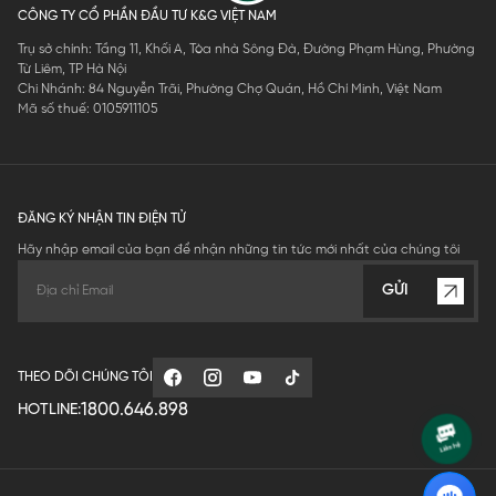
CÔNG TY CỔ PHẦN ĐẦU TƯ K&G VIỆT NAM
Trụ sở chính: Tầng 11, Khối A, Tòa nhà Sông Đà, Đường Phạm Hùng, Phường
Từ Liêm, TP Hà Nội
Chi Nhánh: 84 Nguyễn Trãi, Phường Chợ Quán, Hồ Chí Minh, Việt Nam
Mã số thuế: 0105911105
ĐĂNG KÝ NHẬN TIN ĐIỆN TỬ
Hãy nhập email của bạn để nhận những tin tức mới nhất của chúng tôi
GỬI
THEO DÕI CHÚNG TÔI
1800.646.898
HOTLINE: