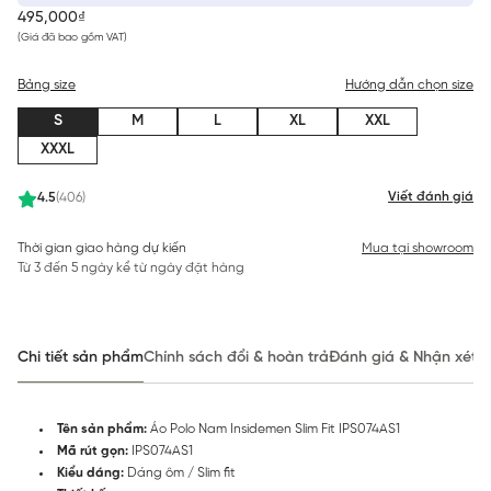
495,000₫
(Giá đã bao gồm VAT)
Bảng size
Hướng dẫn chọn size
S
M
L
XL
XXL
XXXL
Viết đánh giá
4.5
(406)
Thời gian giao hàng dự kiến
Mua tại showroom
Từ 3 đến 5 ngày kể từ ngày đặt hàng
Chi tiết sản phẩm
Chính sách đổi & hoàn trả
Đánh giá & Nhận xét
Tên sản phẩm:
Áo Polo Nam Insidemen Slim Fit IPS074AS1
Mã rút gọn:
IPS074AS1
Kiểu dáng:
Dáng ôm / Slim fit