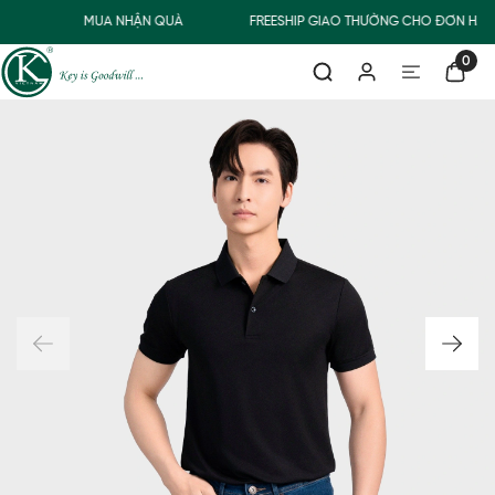
0Đ
MUA NHẬN QUÀ
FREESHIP GIAO THƯỜNG CHO ĐƠN HÀN
0