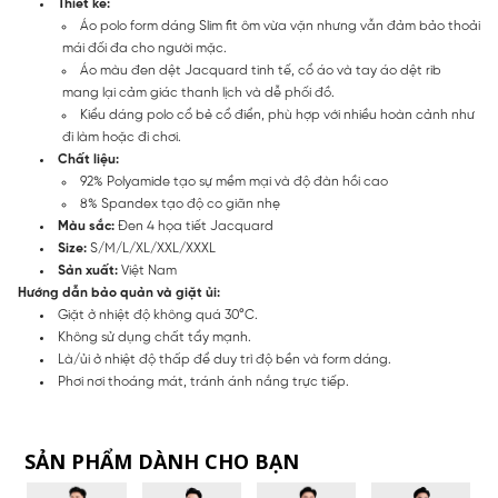
Thiết kế:
Áo polo form dáng Slim fit ôm vừa vặn nhưng vẫn đảm bảo thoải
mái đối đa cho người mặc.
Áo màu đen dệt Jacquard tinh tế, cổ áo và tay áo dệt rib
mang lại cảm giác thanh lịch và dễ phối đồ.
Kiểu dáng polo cổ bẻ cổ điển, phù hợp với nhiều hoàn cảnh như
đi làm hoặc đi chơi.
Chất liệu:
92% Polyamide tạo sự mềm mại và độ đàn hồi cao
8% Spandex tạo độ co giãn nhẹ
Màu sắc:
Đen 4 họa tiết Jacquard
Size:
S/M/L/XL/XXL/XXXL
Sản xuất:
Việt Nam
Hướng dẫn bảo quản và giặt ủi:
Giặt ở nhiệt độ không quá 30°C.
Không sử dụng chất tẩy mạnh.
Là/ủi ở nhiệt độ thấp để duy trì độ bền và form dáng.
Phơi nơi thoáng mát, tránh ánh nắng trực tiếp.
SẢN PHẨM DÀNH CHO BẠN