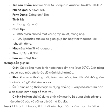
Tên sản phẩm:
Áo Polo Nam Kẻ Jacquard Aristino Slim APS021FAH2
Mã rút gọn:
APS021FAH2
Form Dáng:
Dáng ôm/ Slim
Thiết kế:
Đang cập nhật
Chất liệu:
88% Nylon cho bề mặt vải độ mịn mượt, mỏng nhẹ.
12% Spandex tạo độ co giãn giúp linh hoạt và thoải mái khi
chuyển động.
Màu sắc:
Xám 39 kẻ jacquard
Size:
S/M/L/XL/XXL
Sản xuất:
Việt Nam
Hướng dẫn giặt ủi:
Giặt:
Giặt bằng nước lạnh hoặc nước ấm nhẹ (dưới 30°C). Giặt riêng
biệt với các màu sắc khác để tránh bị phai màu.
Phơi:
Phơi ở nơi thoáng mát, tránh ánh nắng trực tiếp để không làm
phai màu và giữ độ bền của vải.
Ủi:
Ủi ở nhiệt độ thấp hoặc sử dụng chế độ ủi vải polyester trên bàn
là để tránh làm hỏng bề mặt vải.
Chất tẩy:
Hạn chế sử dụng chất tẩy mạnh. Sử dụng chất tẩy nhẹ
nếu cần để bảo vệ vải và giữ độ mới lâu dài.
Lưu ý:
Hình ảnh chỉ mang tính chất minh họa. Sản phẩm thực tế có thể