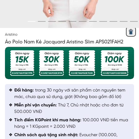
XÁM 39 KẺ JACQUARD
Aristino
Áo Polo Nam Kẻ Jacquard Aristino Slim APS021FAH2
Đổi hàng:
trong 30 ngày với sản phẩm còn nguyên tem
mác, chưa qua sử dụng, giặt (Không bao gồm đồ lót)
Miễn phí vận chuyển:
Thứ 7, Chủ nhật hoặc cho đơn từ
500.000 VNĐ
Tích điểm KGPoint khi mua hàng:
100.000 VNĐ tiền mua
hàng = 1 KGpoint = 2.000 VNĐ
Chính sách quà tặng sinh nhật:
Evoucher (100.000,