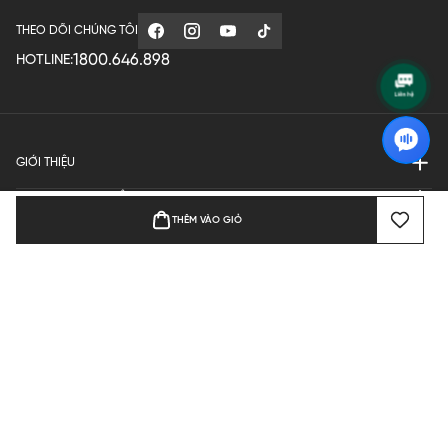
THEO DÕI CHÚNG TÔI
1800.646.898
HOTLINE:
GIỚI THIỆU
QUY ĐỊNH HOẠT ĐỘNG
THÊM VÀO GIỎ
MANUFACTURE
THANH TOÁN
Bản quyền © 2024 KGVIETNAM