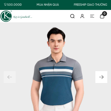
G TỪ 500.000Đ
MUA NHẬN QUÀ
FREESHIP GIAO THƯỜNG C
0