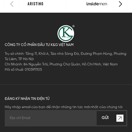
CÔNG TY CỔ PHẦN ĐẦU TƯ K&G VIỆT NAM
Trụ sở chính: Tầng 11, Khối A, Tòa nhà Sông Đà, Đường Phạm Hùng, Phường
Từ Liêm, TP Hà Nội
Chi Nhánh: 84 Nguyễn Trãi, Phường Chợ Quán, Hồ Chí Minh, Việt Nam
Mã số thuế: 0105911105
ĐĂNG KÝ NHẬN TIN ĐIỆN TỬ
Hãy nhập email của bạn để nhận những tin tức mới nhất của chúng tôi
GỬI