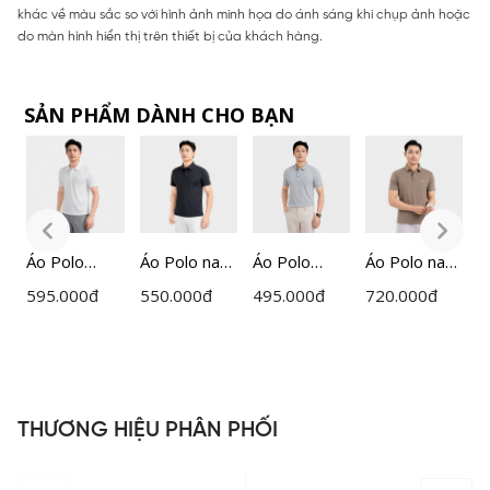
khác về màu sắc so với hình ảnh minh họa do ánh sáng khi chụp ảnh hoặc
do màn hình hiển thị trên thiết bị của khách hàng.
SẢN PHẨM DÀNH CHO BẠN
am
Áo Polo
Áo Polo nam
Áo Polo
Áo Polo nam
Á
ngắn tay
Insidemen
ngắn tay
ngắn tay
n
595.000
đ
550.000
đ
495.000
đ
720.000
đ
5
nam
dáng
nam
Insidemen
I
Insidemen
Regular Fit
Insidemen
Active dáng
A
P0
dệt Jacquard
IPS072FAH0
IPS090MAH
Regular Fit
R
dáng
0
IPS109EDP0
I
Regular Fit
1
1
THƯƠNG HIỆU PHÂN PHỐI
IPS118MAH
0