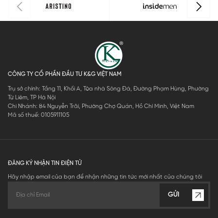
CÔNG TY CỔ PHẦN ĐẦU TƯ K&G VIỆT NAM
Trụ sở chính: Tầng 11, Khối A, Tòa nhà Sông Đà, Đường Phạm Hùng, Phường
Từ Liêm, TP Hà Nội
Chi Nhánh: 84 Nguyễn Trãi, Phường Chợ Quán, Hồ Chí Minh, Việt Nam
Mã số thuế: 0105911105
ĐĂNG KÝ NHẬN TIN ĐIỆN TỬ
Hãy nhập email của bạn để nhận những tin tức mới nhất của chúng tôi
GỬI