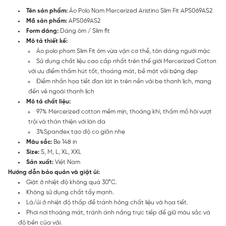
Tên sản phẩm:
Áo Polo Nam Mercerized Aristino Slim Fit APS069AS2
Mã sản phẩm:
APS069AS2
Form dáng:
Dáng ôm / Slim fit
Mô tả thiết kế:
Áo polo phom Slim Fit ôm vừa vặn cơ thể, tôn dáng người mặc
Sử dụng chất liệu cao cấp nhất trên thế giới Mercerized Cotton
với ưu điểm thấm hút tốt, thoáng mát, bề mặt vải bóng đẹp
Điểm nhấn họa tiết đan lát in trên nền vải be thanh lịch, mang
đến vẻ ngoài thanh lịch
Mô tả chất liệu:
97% Mercerized cotton mềm mịn, thoáng khí, thấm mồ hôi vượt
trội và thân thiện với làn da
3%Spandex tạo độ co giãn nhẹ
Màu sắc:
Be 148 in
Size:
S, M, L, XL, XXL
Sản xuất:
Việt Nam
Hướng dẫn bảo quản và giặt ủi:
Giặt ở nhiệt độ không quá 30°C.
Không sử dụng chất tẩy mạnh.
Là/ủi ở nhiệt độ thấp để tránh hỏng chất liệu và họa tiết.
Phơi nơi thoáng mát, tránh ánh nắng trực tiếp để giữ màu sắc và
độ bền của vải.