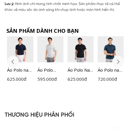
Lưu ý:
Hình ảnh chỉ mang tính chất minh họa. Sản phẩm thực tế có thể
khác về màu sắc do ánh sáng khi chụp ảnh hoặc màn hình hiển thị.
SẢN PHẨM DÀNH CHO BẠN
Áo Polo nam
Áo Polo
Áo Polo Nam
Áo Polo nam
Á
ngắn tay
ngắn tay
Đen Họa
ngắn tay
N
625.000
đ
595.000
đ
625.000
đ
720.000
đ
4
Insidemen
nam
Tiết
Insidemen
dáng
Insidemen
Insidemen
Active dáng
I
Regular
dệt Jacquard
Active
Regular Fit
R
IPS126MAH
dáng
IPS110EDP0
IPS109EDP0
I
0
Regular Fit
1
1
H
IPS118MAH
THƯƠNG HIỆU PHÂN PHỐI
0