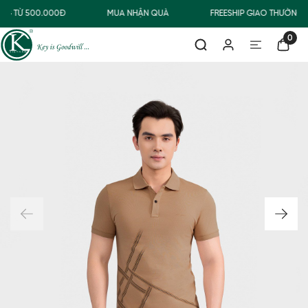
NG TỪ 500.000Đ
MUA NHẬN QUÀ
FREESHIP GIAO THƯỜNG 
0