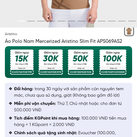
BE 148 IN
Aristino
Áo Polo Nam Mercerized Aristino Slim Fit APS069AS2
Đổi hàng:
trong 30 ngày với sản phẩm còn nguyên tem
mác, chưa qua sử dụng, giặt (Không bao gồm đồ lót)
Miễn phí vận chuyển:
Thứ 7, Chủ nhật hoặc cho đơn từ
500.000 VNĐ
Tích điểm KGPoint khi mua hàng:
100.000 VNĐ tiền mua
hàng = 1 KGpoint = 2.000 VNĐ
Chính sách quà tặng sinh nhật:
Evoucher (100.000,