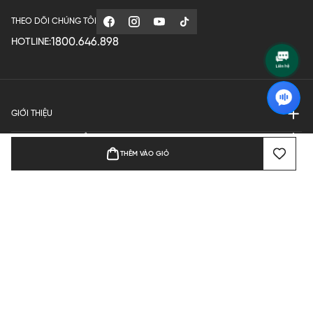
THEO DÕI CHÚNG TÔI
1800.646.898
HOTLINE:
GIỚI THIỆU
QUY ĐỊNH HOẠT ĐỘNG
THÊM VÀO GIỎ
MANUFACTURE
THANH TOÁN
Bản quyền © 2024 KGVIETNAM