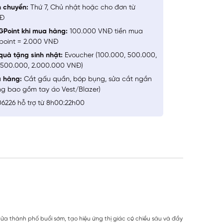
n chuyển:
Thứ 7, Chủ nhật hoặc cho đơn từ
NĐ
GPoint khi mua hàng:
100.000 VNĐ tiền mua
point = 2.000 VNĐ
quà tặng sinh nhật:
Evoucher (100.000, 500.000,
1.500.000, 2.000.000 VNĐ)
a hàng:
Cắt gấu quần, bóp bụng, sửa cắt ngắn
ng bao gồm tay áo Vest/Blazer)
6226 hỗ trợ từ 8h00:22h00
a thành phố buổi sớm, tạo hiệu ứng thị giác có chiều sâu và đầy