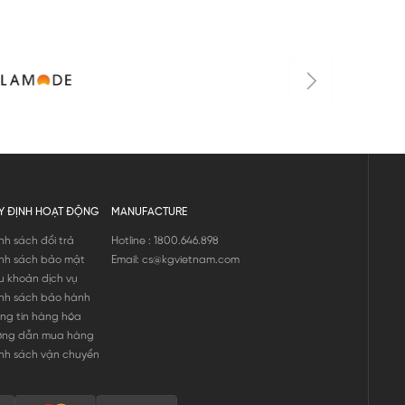
Y ĐỊNH HOẠT ĐỘNG
MANUFACTURE
nh sách đổi trả
Hotline : 1800.646.898
nh sách bảo mật
Email: cs@kgvietnam.com
u khoản dịch vụ
nh sách bảo hành
ng tin hàng hóa
ớng dẫn mua hàng
nh sách vận chuyển