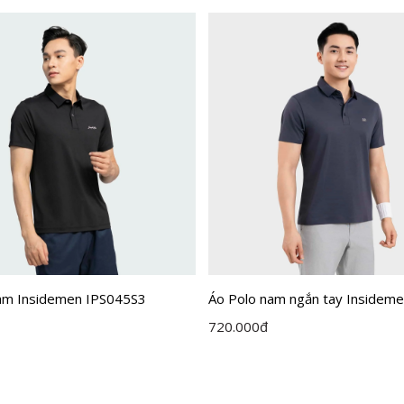
am Insidemen IPS045S3
Áo Polo nam ngắn tay Insideme
dáng Regular Fit IPS109EDP01
720.000
đ