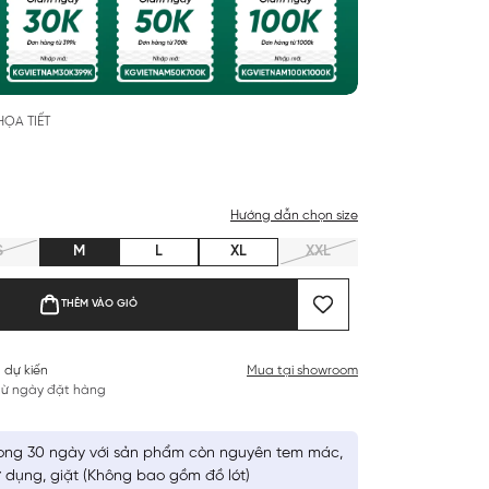
ỌA TIẾT
Hướng dẫn chọn size
S
M
L
XL
XXL
THÊM VÀO GIỎ
 dự kiến
Mua tại showroom
 từ ngày đặt hàng
ong 30 ngày với sản phẩm còn nguyên tem mác,
 dụng, giặt (Không bao gồm đồ lót)