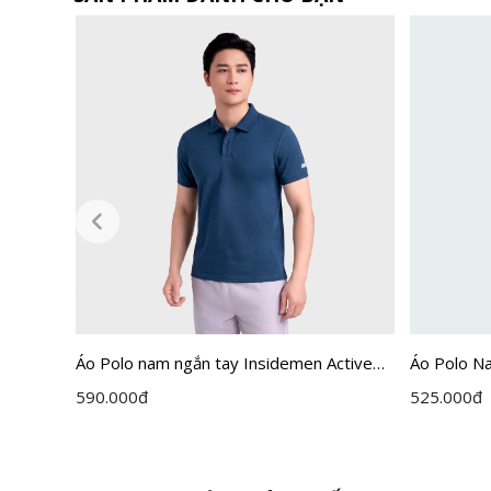
ctive
Áo Polo nam ngắn tay Insidemen Active
Áo Polo N
dáng Regular IPS114EDP01
590.000
đ
525.000
đ