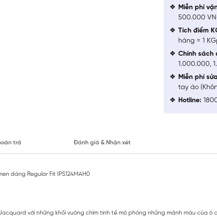
Miễn phí vậ
500.000 V
Tích điểm K
hàng = 1 KG
Chính sách 
1.000.000, 
Miễn phí sử
tay áo (Khô
Hotline:
1800
hoàn trả
Đánh giá & Nhận xét
men dáng Regular Fit IPS124MAH0
 Jacquard với những khối vuông chìm tinh tế mô phỏng những mảnh màu của ô cử