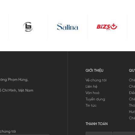
GIỚI THIỆU
QU
 Đường Phạm Hùng,
Về chúng tôi
Chí
Liên hệ
Chí
 Chí Minh, Việt Nam
Văn hoá
Điề
Tuyển dụng
Chí
Tin tức
Thô
Hư
Chí
THANH TOÁN
chúng tôi