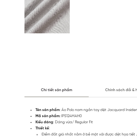
Chi tiết sản phẩm
Chính sách đổi & 
Tên sản phẩm
: Áo Polo nam ngắn tay dệt Jacquard Inside
Mã sản phẩm:
IPS124MAH0
Kiểu dáng
: Dáng vừa/ Regular Fit
Thiết kế
:
Điểm đắt giá nhất nằm ở bề mặt vải được dệt họa tiết