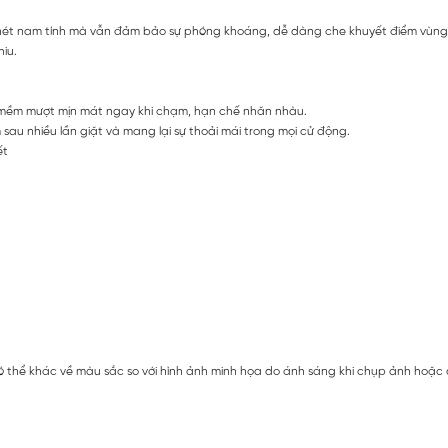
g nét nam tính mà vẫn đảm bảo sự phóng khoáng, dễ dàng che khuyết điểm vùng
iu.
 mềm mượt mịn mát ngay khi chạm, hạn chế nhăn nhàu.
au nhiều lần giặt và mang lại sự thoải mái trong mọi cử động.
ết
 thể khác về màu sắc so với hình ảnh minh họa do ánh sáng khi chụp ảnh hoặc do