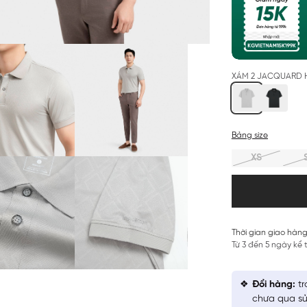
XÁM 2 JACQUARD H
Bảng size
XS
Thời gian giao hàng
Từ 3 đến 5 ngày kể
Đổi hàng:
tr
chưa qua sử