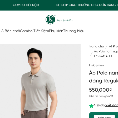
COMBO TIẾT KIỆM
FREESHIP GIAO THƯỜNG CHO ĐƠN HÀNG TỪ 500
 & Bàn chải
Combo Tiết Kiệm
Phụ kiện
Thương hiệu
Trang chủ
All Pr
Áo Polo nam ngắ
IPS124MAH0
Insidemen
Áo Polo na
dáng Regul
550,000₫
(Giá đã bao gồm VAT)
Viết đán
4.5
(406)