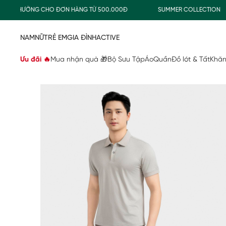
THƯỜNG CHO ĐƠN HÀNG TỪ 500.000Đ
SUMMER COLLECTION
NAM
NỮ
TRẺ EM
GIA ĐÌNH
ACTIVE
Ưu đãi 🔥
Mua nhận quà 🎁
Bộ Sưu Tập
Áo
Quần
Đồ lót & Tất
Khăn