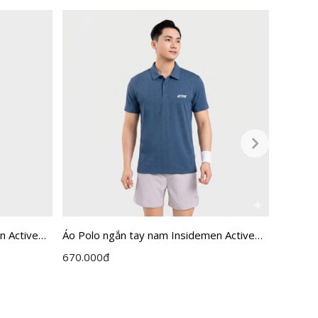
n Active
Áo Polo ngắn tay nam Insidemen Active
Áo Polo
dáng Regular Fit IPS115EDP01
Active
670.000
đ
625.00