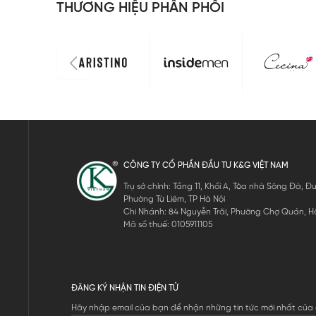
THƯƠNG HIỆU PHÂN PHỐI
CÔNG TY CỔ PHẦN ĐẦU TƯ K&G VIỆT NAM
Trụ sở chính: Tầng 11, Khối A, Tòa nhà Sông Đà,
Phường Từ Liêm, TP Hà Nội
Chi Nhánh: 84 Nguyễn Trãi, Phường Chợ Quán, Hồ
Mã số thuế: 0105911105
ĐĂNG KÝ NHẬN TIN ĐIỆN TỬ
Hãy nhập email của bạn để nhận những tin tức mới nhất của 