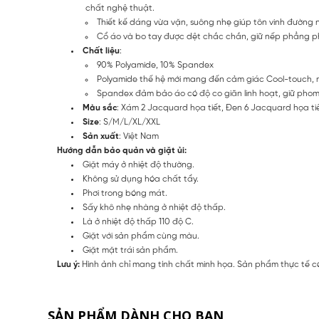
chất nghệ thuật.
Thiết kế dáng vừa vặn, suông nhẹ giúp tôn vinh đườn
Cổ áo và bo tay được dệt chắc chắn, giữ nếp phẳng ph
Chất liệu
:
90% Polyamide, 10% Spandex
Polyamide thế hệ mới mang đến cảm giác Cool-touch,
Spandex đảm bảo áo có độ co giãn linh hoạt, giữ phom s
Màu sắc
: Xám 2 Jacquard họa tiết, Đen 6 Jacquard họa ti
Size
: S/M/L/XL/XXL
Sản xuất
: Việt Nam
Hướng dẫn bảo quản và giặt ủi:
Giặt máy ở nhiệt độ thường.
Không sử dụng hóa chất tẩy.
Phơi trong bóng mát.
Sấy khô nhẹ nhàng ở nhiệt độ thấp.
Là ở nhiệt độ thấp 110 độ C.
Giặt với sản phẩm cùng màu.
Giặt mặt trái sản phẩm.
Lưu ý:
Hình ảnh chỉ mang tính chất minh họa. Sản phẩm thực tế có
SẢN PHẨM DÀNH CHO BẠN