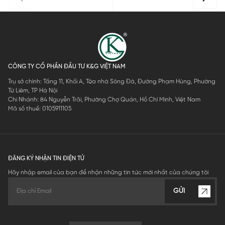
CÔNG TY CỔ PHẦN ĐẦU TƯ K&G VIỆT NAM
Trụ sở chính: Tầng 11, Khối A, Tòa nhà Sông Đà, Đường Phạm Hùng, Phường
Từ Liêm, TP Hà Nội
Chi Nhánh: 84 Nguyễn Trãi, Phường Chợ Quán, Hồ Chí Minh, Việt Nam
Mã số thuế: 0105911105
ĐĂNG KÝ NHẬN TIN ĐIỆN TỬ
Hãy nhập email của bạn để nhận những tin tức mới nhất của chúng tôi
GỬI