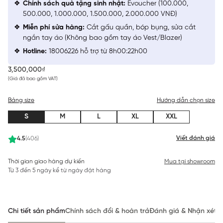
Chính sách quà tặng sinh nhật:
Evoucher (100.000,
500.000, 1.000.000, 1.500.000, 2.000.000 VNĐ)
Miễn phí sửa hàng:
Cắt gấu quần, bóp bụng, sửa cắt
ngắn tay áo (Không bao gồm tay áo Vest/Blazer)
Hotline:
18006226 hỗ trợ từ 8h00:22h00
3,500,000₫
(Giá đã bao gồm VAT)
Bảng size
Hướng dẫn chọn size
S
M
L
XL
XXL
Viết đánh giá
4.5
(406)
Thời gian giao hàng dự kiến
Mua tại showroom
Từ 3 đến 5 ngày kể từ ngày đặt hàng
Chi tiết sản phẩm
Chính sách đổi & hoàn trả
Đánh giá & Nhận xét