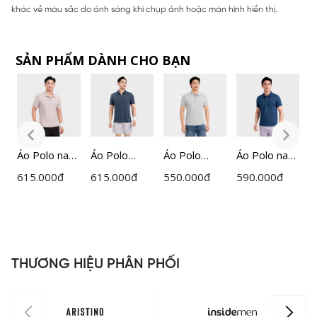
khác về màu sắc do ánh sáng khi chụp ảnh hoặc màn hình hiển thị.
SẢN PHẨM DÀNH CHO BẠN
Áo Polo nam
Áo Polo
Áo Polo
Áo Polo nam
Á
ngắn tay
Ngắn Tay
ngắn tay
ngắn tay
X
615.000
đ
615.000
đ
550.000
đ
590.000
đ
6
Insidemen
Nam
nam
Insidemen
T
ACTIVE
Insidemen
Insidemen
Active dáng
I
g
IPS112EDP0
IPS113EDP0
dệt Jacquard
Regular
A
1
1
cổ dán cao
IPS114EDP0
I
P0
cấp dáng
1
1
THƯƠNG HIỆU PHÂN PHỐI
Regular Fit
IPS121MAH
0