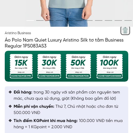
XANH AQUA 31
Aristino Business
Áo Polo Nam Quiet Luxury Aristino Silk tơ tằm Business
Regular 1PS083AS3
Đổi hàng:
trong 30 ngày với sản phẩm còn nguyên tem
mác, chưa qua sử dụng, giặt (Không bao gồm đồ lót)
Miễn phí vận chuyển:
Thứ 7, Chủ nhật hoặc cho đơn từ
500.000 VNĐ
Tích điểm KGPoint khi mua hàng:
100.000 VNĐ tiền mua
hàng = 1 KGpoint = 2.000 VNĐ