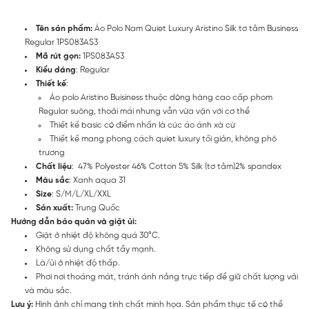
Tên sản phẩm:
Áo Polo Nam Quiet Luxury Aristino Silk tơ tằm Business
Regular 1PS083AS3
Mã rút gọn:
1PS083AS3
Kiểu dáng
: Regular
Thiết kế
:
Áo polo Aristino Buisiness thuộc dòng hàng cao cấp phom
Regular suông, thoải mái nhưng vẫn vừa vặn với cơ thể
Thiết kế basic có điểm nhấn là cúc áo ánh xà cừ
Thiết kế mang phong cách quiet luxury tối giản, không phô
trương
Chất liệu
: 47% Polyester 46% Cotton 5% Silk (tơ tằm)2% spandex
Màu sắc
: Xanh aqua 31
Size
: S/M/L/XL/XXL
Sản xuất:
Trung Quốc
Hướng dẫn bảo quản và giặt ủi:
Giặt ở nhiệt độ không quá 30°C.
Không sử dụng chất tẩy mạnh.
Là/ủi ở nhiệt độ thấp.
Phơi nơi thoáng mát, tránh ánh nắng trực tiếp để giữ chất lượng vải
và màu sắc.
Lưu ý:
Hình ảnh chỉ mang tính chất minh họa. Sản phẩm thực tế có thể