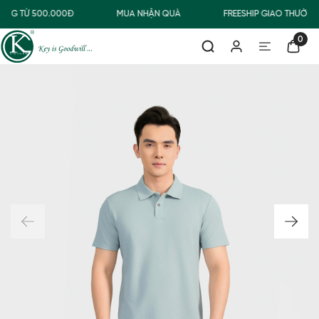
ÀNG TỪ 500.000Đ
MUA NHẬN QUÀ
FREESHIP GIAO THƯỜNG
0