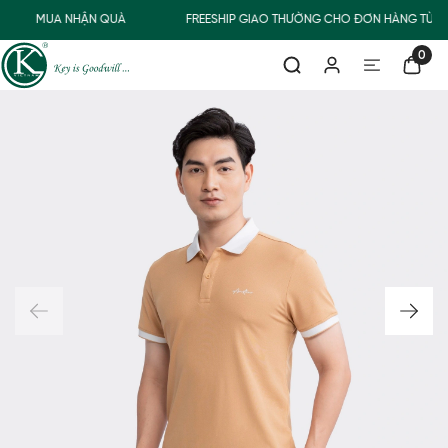
MUA NHẬN QUÀ
FREESHIP GIAO THƯỜNG CHO ĐƠN HÀNG TỪ 5
0