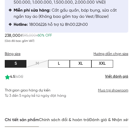
500.000, 1.000.000, 1.500.000, 2.000.000 VNĐ)
Miễn phí sửa hàng:
Cắt gấu quần, bóp bụng, sửa cắt
ngắn tay áo (Không bao gồm tay áo Vest/Blazer)
Hotline:
18006226 hỗ trợ từ 8h00:22h00
238,000₫
595,000₫
60% OFF
(Giá đã bao gồm VAT)
Bảng size
Hướng dẫn chọn size
S
M
L
XL
XXL
Viết đánh giá
4.5
(406)
Thời gian giao hàng dự kiến
Mua tại showroom
Từ 3 đến 5 ngày kể từ ngày đặt hàng
Chi tiết sản phẩm
Chính sách đổi & hoàn trả
Đánh giá & Nhận xét