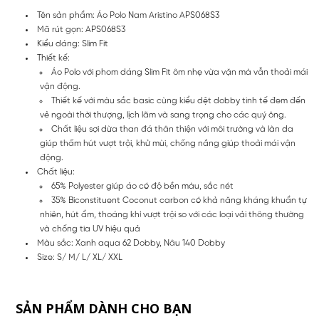
Tên sản phẩm: Áo Polo Nam Aristino APS068S3
Mã rút gọn: APS068S3
Kiểu dáng: Slim Fit
Thiết kế:
Áo Polo với phom dáng Slim Fit ôm nhẹ vừa vặn mà vẫn thoải mái
vận động.
Thiết kế với màu sắc basic cùng kiểu dệt dobby tinh tế đem đến
vẻ ngoài thời thượng, lịch lãm và sang trọng cho các quý ông.
Chất liệu sợi dừa than đá thân thiện với môi trường và làn da
giúp thấm hút vượt trội, khử mùi, chống nắng giúp thoải mái vận
động.
Chất liệu:
65% Polyester giúp áo có độ bền màu, sắc nét
35% Biconstituent Coconut carbon có khả năng kháng khuẩn tự
nhiên, hút ẩm, thoáng khí vượt trội so với các loại vải thông thường
và chống tia UV hiệu quả
Màu sắc: Xanh aqua 62 Dobby, Nâu 140 Dobby
Size: S/ M/ L/ XL/ XXL
SẢN PHẨM DÀNH CHO BẠN