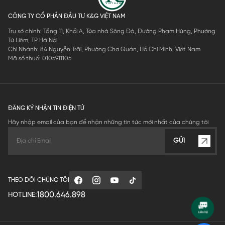
CÔNG TY CỔ PHẦN ĐẦU TƯ K&G VIỆT NAM
Trụ sở chính: Tầng 11, Khối A, Tòa nhà Sông Đà, Đường Phạm Hùng, Phường
Từ Liêm, TP Hà Nội
Chi Nhánh: 84 Nguyễn Trãi, Phường Chợ Quán, Hồ Chí Minh, Việt Nam
Mã số thuế: 0105911105
ĐĂNG KÝ NHẬN TIN ĐIỆN TỬ
Hãy nhập email của bạn để nhận những tin tức mới nhất của chúng tôi
GỬI
THEO DÕI CHÚNG TÔI
1800.646.898
HOTLINE: