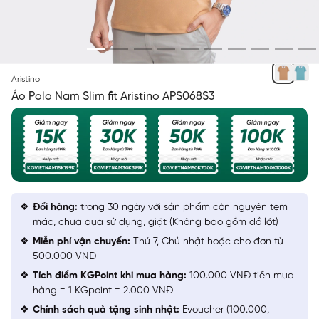
NÂU 140 DOBBY
Aristino
Áo Polo Nam Slim fit Aristino APS068S3
Đổi hàng:
trong 30 ngày với sản phẩm còn nguyên tem
mác, chưa qua sử dụng, giặt (Không bao gồm đồ lót)
Miễn phí vận chuyển:
Thứ 7, Chủ nhật hoặc cho đơn từ
500.000 VNĐ
Tích điểm KGPoint khi mua hàng:
100.000 VNĐ tiền mua
hàng = 1 KGpoint = 2.000 VNĐ
Chính sách quà tặng sinh nhật:
Evoucher (100.000,